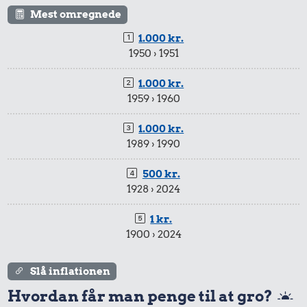
Mest omregnede
1.000 kr.
1950 › 1951
1.000 kr.
1959 › 1960
54 kr.
24 kr.
1/3 kg marcipan
Syltetøj
1.000 kr.
1989 › 1990
44 kr.
500 kr.
100 g garn
1928 › 2024
1 kr.
236 kr.
16 kr.
1900 › 2024
10 kg gas
1 dåse suppe
Slå inflationen
Hvordan får man penge til at gro?
351.268 kr.