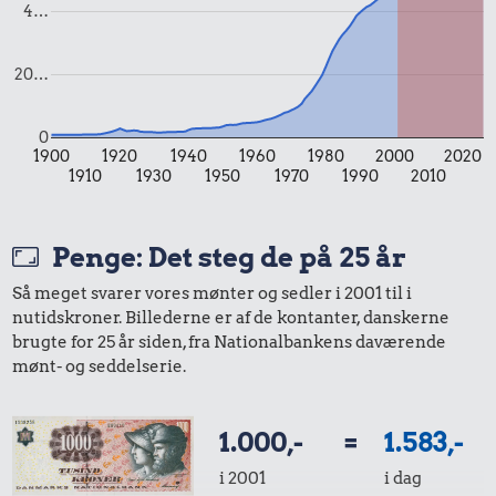
4…
13 kr.
2.052 kr.
16 kr.
1 kg havregryn
Komfur
200 g smør
20…
0
1900
1920
1940
1960
1980
2000
2020
186 kr.
154 kr.
10 kr.
1910
1930
1950
1970
1990
2010
Strygejern
10 kg gas
1 dåse suppe
Penge: Det steg de på 25 år
3.527 kr.
35 kr.
14 kr.
Så meget svarer vores mønter og sedler i 2001 til i
nutidskroner. Billederne er af de kontanter, danskerne
Kat
1/3 kg marcipan
Husholdningssprit
brugte for 25 år siden, fra Nationalbankens daværende
mønt- og seddelserie.
385 kr.
268 kr.
4,49 kr.
1.000,-
=
1.583,-
Sko
Dæk
Banan
i 2001
i dag