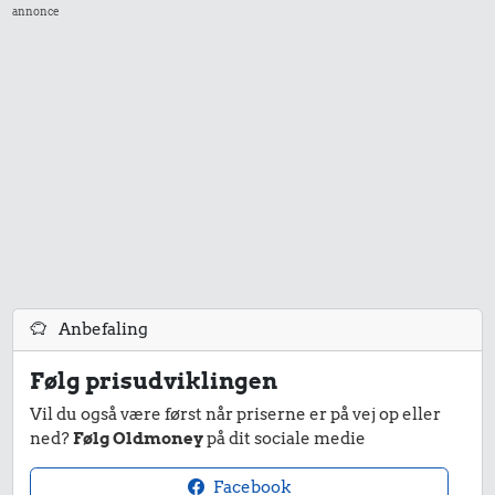
annonce
8,87 kr.
27 kr.
100 g
200 g
flæskesvær
chokolade
15 kr.
1 kg sukker
161 kr.
5.911 kr.
32 kr.
10 liter benzin
Cykel
Bakke jordbær
Anbefaling
Følg prisudviklingen
591 kr.
25 kr.
5,91 kr.
Vil du også være først når priserne er på vej op eller
ned?
Følg Oldmoney
på dit sociale medie
Sko
200 g smør
Æble
Facebook