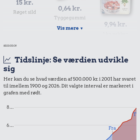
15 kr.
0,64 kr.
Røget sild
Tyggegummi
9,94 kr.
Vis mere
▼
1 kg sukker
annonce
Tidslinje: Se værdien udvikle
sig
Her kan du se hvad værdien af 500.000 kr. i 2001 har svaret
til imellem 1900 og 2026. Dit valgte interval er markeret i
grafen med rødt.
61 kr.
Biografbillet
8…
29 kr.
8,01 kr.
Til
100 g garn
2 kg mel
6…
Fra