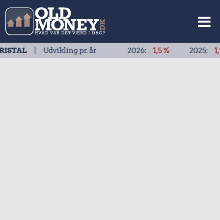
L
| Udvikling pr. år
2026:
1,5 %
2025:
1,9 %