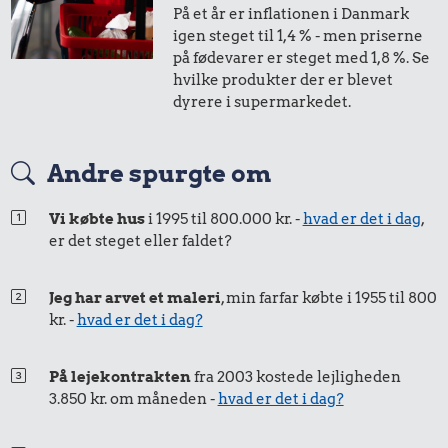
Sodavand
Agurk
10 liter benzin
På et år er inflationen i Danmark
1,-
=
2,-
igen steget til 1,4 % - men priserne
på fødevarer er steget med 1,8 %. Se
i 2001
i dag
hvilke produkter der er blevet
137.855 kr.
205 kr.
87 kr.
dyrere i supermarkedet.
Bil
Bukser
Snaps
50 øre
=
0,79,-
Andre spurgte om
i 2001
i dag
21 kr.
32 kr.
19 kr.
Vi købte hus
i 1995 til 800.000 kr. -
hvad er det i dag
,
er det steget eller faldet?
Bakke jordbær
Kylling
6 æg
25 øre
=
0,40,-
i 2001
i dag
Jeg har arvet et maleri
, min farfar købte i 1955 til 800
kr. -
hvad er det i dag?
401 kr.
38 kr.
67.325 kr.
Flybillet,
På lejekontrakten
fra 2003 kostede lejligheden
1/2 kg kaffe
København-
Rolex-ur
3.850 kr. om måneden -
hvad er det i dag?
Mallorca