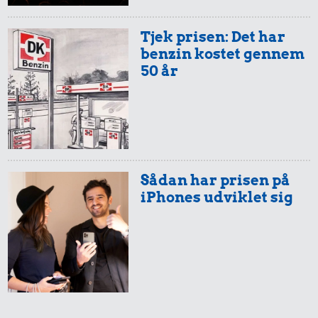
6,90 kr.
34 kr.
Taxatur,
Banan
Avis
Hovedbanegården-
Tjek prisen: Det har
Lufthavnen
benzin kostet gennem
50 år
49 kr.
315 kr.
Sådan har prisen på
Kylling
Bukser
iPhones udviklet sig
12 kr.
2 kg mel