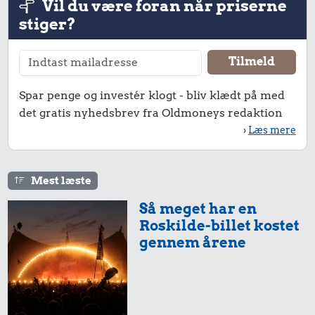
Vil du være foran når priserne
14 kr.
19 kr.
15 kr.
stiger?
1 liter mælk
10 karklude
Sodavand
Spar penge og investér klogt - bliv klædt på med
59 kr.
30 kr.
103.446 kr.
det gratis nyhedsbrev fra Oldmoneys redaktion
1/2 kg skæreost
Is
Rolex-ur
›
Læs mere
Mest læste
616 kr.
29 kr.
28 kr.
Så meget har en
Flybillet,
Roskilde-billet kostet
6 æg
København-
Hotdog
gennem årene
Mallorca
315 kr.