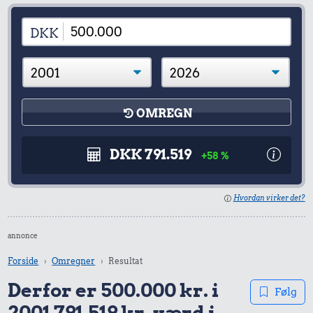
DKK
OMREGN
DKK 791.519
+58 %
Hvordan virker det?
annonce
Forside
Omregner
Resultat
Derfor er 500.000 kr. i
Følg
2001 791.519 kr. værd i