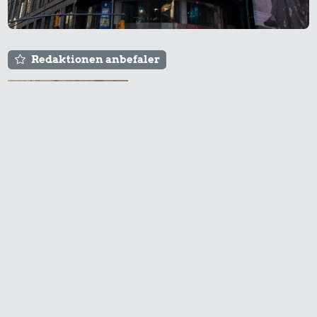
Redaktionen anbefaler
Agnes og Røde lejede
sig ind for 20 kr. -
hvad er det i dag?
Prisen på en tur i
biografen er steget på
få år