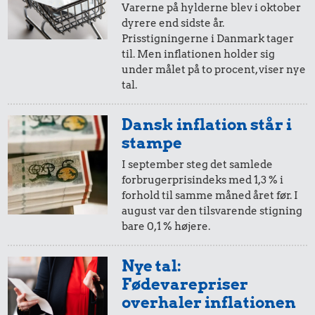
Varerne på hylderne blev i oktober
dyrere end sidste år.
20,-
=
32,-
11.221 kr.
19 kr.
38 kr.
Prisstigningerne i Danmark tager
til. Men inflationen holder sig
i 2001
i dag
Hund
Is
1/2 kg skæreost
under målet på to procent, viser nye
tal.
10,-
=
16,-
3,85 kr.
3.847 kr.
9,30 kr.
Dansk inflation står i
i 2001
i dag
stampe
Æble
Cykel
1 liter mælk
I september steg det samlede
forbrugerprisindeks med 1,3 % i
5,-
=
8,-
forhold til samme måned året før. I
5,77 kr.
22 kr.
12 kr.
august var den tilsvarende stigning
i 2001
i dag
100 g
bare 0,1 % højere.
Avis
1 kg kartofler
flæskesvær
2,-
=
3,-
Nye tal:
Fødevarepriser
i 2001
i dag
overhaler inflationen
9,62 kr.
6,41 kr.
105 kr.