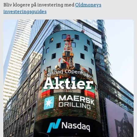
Bliv klogere på investering med
Oldmoneys
Samlet pris i 2026
investeringsguides
Udvalgte varer fra danskernes indkøbskurv gennem tiderne.
Priser i nutidskroner er estimeret af Oldmoney. Priser i
datidskroner er på baggrund af forbrugerprisindekset fra
Danmarks Statistik.
Aktier