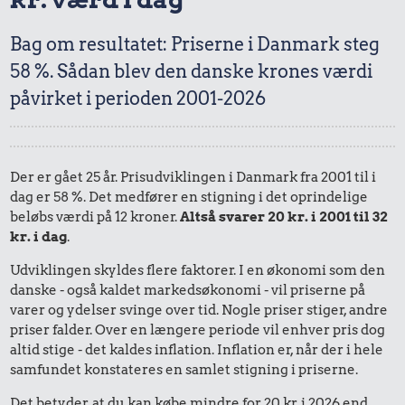
Bag om resultatet: Priserne i Danmark steg
58 %. Sådan blev den danske krones værdi
påvirket i perioden 2001-2026
Der er gået 25 år. Prisudviklingen i Danmark fra 2001 til i
dag er 58 %. Det medfører en stigning i det oprindelige
beløbs værdi på 12 kroner.
Altså svarer 20 kr. i 2001 til 32
kr. i dag
.
Udviklingen skyldes flere faktorer. I en økonomi som den
danske - også kaldet markedsøkonomi - vil priserne på
varer og ydelser svinge over tid. Nogle priser stiger, andre
priser falder. Over en længere periode vil enhver pris dog
altid stige - det kaldes inflation. Inflation er, når der i hele
samfundet konstateres en samlet stigning i priserne.
Det betyder, at du kan købe mindre for 20 kr. i 2026 end