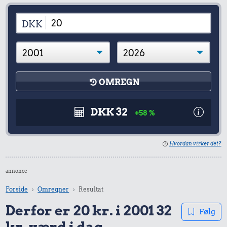
DKK
OMREGN
DKK 32
+58 %
Hvordan virker det?
annonce
Forside
Omregner
Resultat
Derfor er 20 kr. i 2001 32
Følg
kr. værd i dag