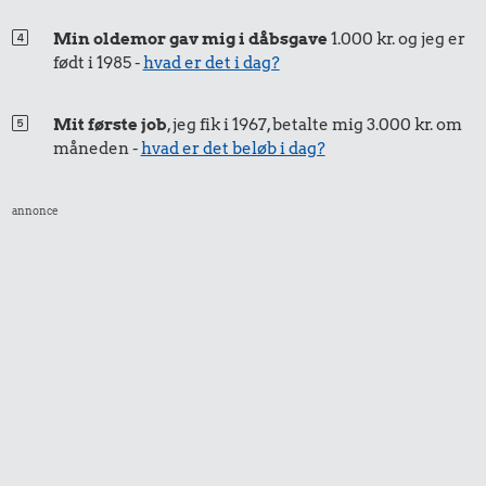
Min oldemor gav mig i dåbsgave
1.000 kr. og jeg er
født i 1985 -
hvad er det i dag?
Mit første job
, jeg fik i 1967, betalte mig 3.000 kr. om
måneden -
hvad er det beløb i dag?
annonce