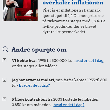
overhaler inflationen
På et år er inflationen i Danmark
1,-
=
2,-
igen steget til 1,4 % - men priserne
på fødevarer er steget med 1,8 %. Se
i 2001
i dag
hvilke produkter der er blevet
dyrere i supermarkedet.
50 øre
=
0,79,-
Andre spurgte om
i 2001
i dag
Vi købte hus
i 1995 til 800.000 kr. -
hvad er det i dag
,
er det steget eller faldet?
25 øre
=
0,40,-
i 2001
i dag
Jeg har arvet et maleri
, min farfar købte i 1955 til 800
kr. -
hvad er det i dag?
På lejekontrakten
fra 2003 kostede lejligheden
3.850 kr. om måneden -
hvad er det i dag?