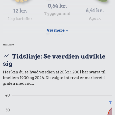
0,64 kr.
6,41 kr.
12 kr.
Tyggegummi
Agurk
1 kg kartofler
Vis mere
▼
19 kr.
Samlet pris i 2001
annonce
Tidslinje: Se værdien udvikle
Priser i 2026
sig
Her kan du se hvad værdien af 20 kr. i 2001 har svaret til
imellem 1900 og 2026. Dit valgte interval er markeret i
13 kr.
grafen med rødt.
5,91 kr.
Syltede
0,99 kr.
Æble
40
rødbeder
Tyggegummi
Til
30