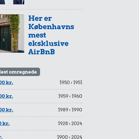
Her er
Københavns
mest
eksklusive
AirBnB
est omregnede
00 kr.
1950 › 1951
00 kr.
1959 › 1960
00 kr.
1989 › 1990
 kr.
1928 › 2024
r.
1900 › 2024