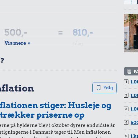
500,-
=
810,-
Vis mere
i 2000
i dag
▼
t?
M
1.0
200,-
=
324,-
nflation
Følg
1.0
i 2000
i dag
flationen stiger: Husleje og
1.0
 trækker priserne op
500
rne på hylderne blev i oktober dyrere end sidste år.
stigningerne i Danmark tager til. Men inflationen
100,-
=
162,-
1 k