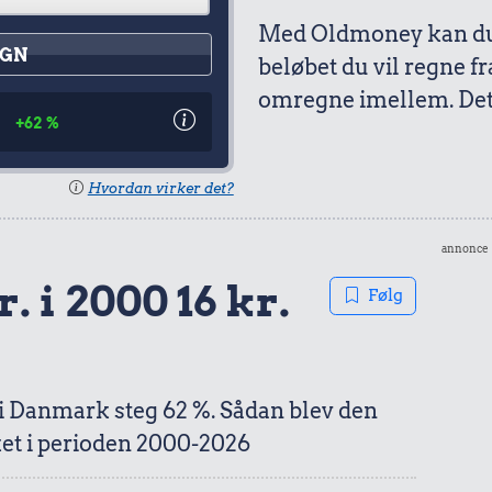
Med Oldmoney kan du 
GN
beløbet du vil regne fr
omregne imellem. Det 
6
+62 %
Hvordan virker det?
annonce
. i 2000 16 kr.
Følg
 i Danmark steg 62 %. Sådan blev den
et i perioden 2000-2026