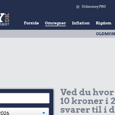
Oldmoney PRO
Forside
Omregner
Inflation
Rigdom
OLDMONEY PRISTA
Ved du hvor
10 kroner i 
svarer til i 