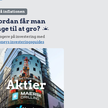
lå inflationen
ordan får man
ge til at gro?
logere på investering med
neys investeringsguides
Aktier