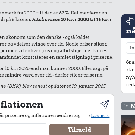
Danmark fra 2000 til i dag er 62 %. Det medfører en
di på 6 kroner.
Altså svarer 10 kr. i 2000 til 16 kr. i
nå
I en økonomi som den danske - også kaldet
r og ydelser svinge over tid. Nogle priser stiger,
periode vil enhver pris dog altid stige - det kaldes
le samfundet konstateres en samlet stigning i priserne.
Spa
r 10 kr. i 2026 end man kunne i 2000. Eller sagt på
klæ
 mindre værd over tid - derfor stiger priserne.
nyh
red
ne (DKK) blev senest opdateret 10. januar 2025
flationen
M
r priserne og inflationen ændrer sig
›
Læs mere