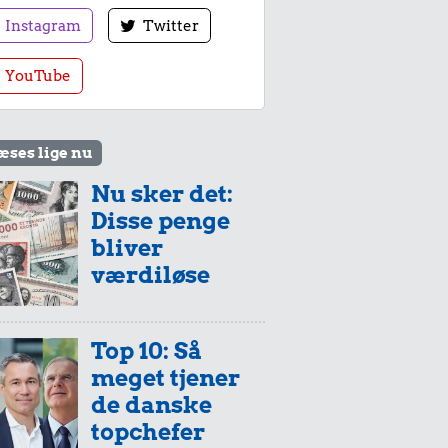
Instagram
Twitter
YouTube
æses lige nu
Nu sker det:
Disse penge
bliver
værdiløse
Top 10: Så
meget tjener
de danske
topchefer