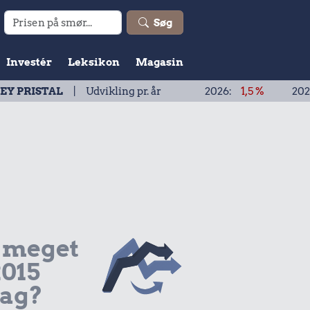
Søg
Investér
Leksikon
Magasin
L
| Udvikling pr. år
2026:
1,5 %
2025:
1,9 %
 meget
2015
dag?