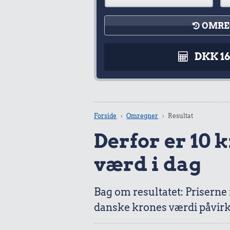
OMRE
DKK 1
Forside
Omregner
Resultat
Derfor er 10 kr
værd i dag
Bag om resultatet: Priserne
danske krones værdi påvirk