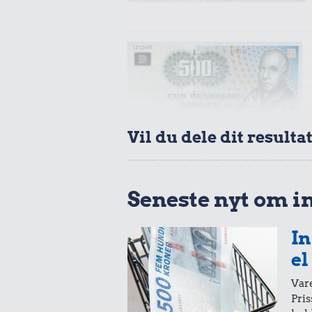
Vil du dele dit resulta
Seneste nyt om i
In
el
Vare
Pris