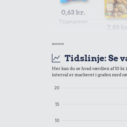
0,63 kr.
Tyggegummi
7,83 k
2 kg me
annonce
8,46 kr.
Tidslinje: Se 
Samlet pris i 2000
Her kan du se hvad værdien af 10 kr. 
interval er markeret i grafen med rø
Udvalgte varer fra danskernes indkøbs
Oldmoney. Priser i datidskroner er på 
20
15
10