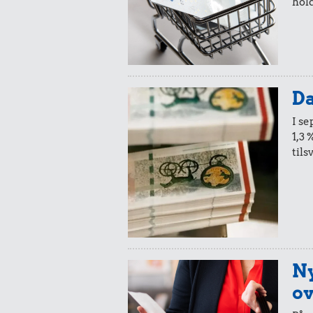
hold
Da
I s
1,3 
tils
Ny
ov