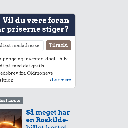
Vil du være foran
r priserne stiger?
r penge og investér klogt - bliv
dt på med det gratis
edsbrev fra Oldmoneys
aktion
›
Læs mere
est læste
Så meget har
en Roskilde-
billet kostet