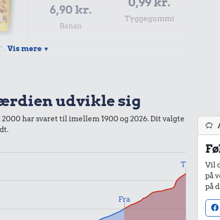
0,99 kr.
6,90 kr.
Tyggegummi
Banan
r.
Vis mere
▼
l
7,88 kr.
værdien udvikle sig
Samlet pris i 2026
i 2000 har svaret til imellem 1900 og 2026. Dit valgte
dt.
kurv gennem tiderne. Priser i nutidskroner er estimeret af
Fø
baggrund af forbrugerprisindekset fra Danmarks Statistik.
Til
Vil 
på v
på d
Fra