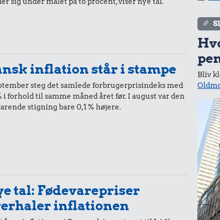
er sig under målet på to procent, viser nye tal.
i 2000
i dag
S
Hv
pen
nsk inflation står i stampe
Bliv k
50,-
=
81,-
Oldmo
eptember steg det samlede forbrugerprisindeks med
% i forhold til samme måned året før. I august var den
i 2000
i dag
varende stigning bare 0,1 % højere.
20,-
=
32,-
i 2000
i dag
e tal: Fødevarepriser
erhaler inflationen