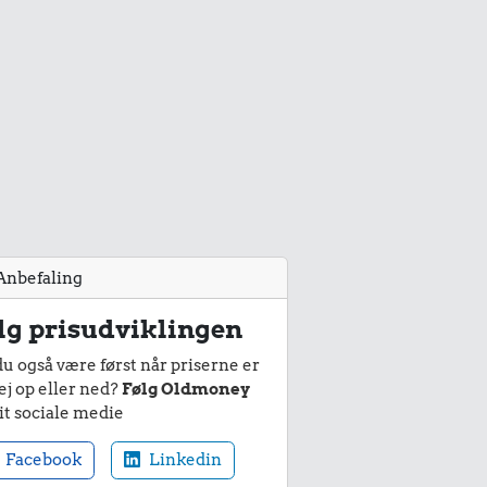
Anbefaling
lg prisudviklingen
du også være først når priserne er
ej op eller ned?
Følg Oldmoney
it sociale medie
Facebook
Linkedin