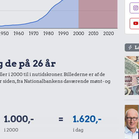
1950
1960
1970
1980
1990
2000
2010
2020
L
g de på 26 år
r i 2000 til i nutidskroner. Billederne er af de
år siden, fra Nationalbankens daværende mønt- og
1.000,-
=
1.620,-
i 2000
i dag