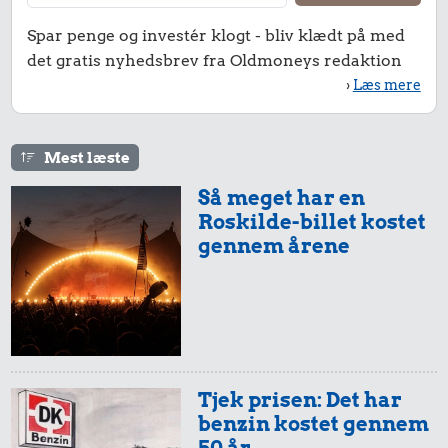
1 kg kartofler
oksekød
11 kr.
Spar penge og investér klogt - bliv klædt på med
Pilsner
det gratis nyhedsbrev fra Oldmoneys redaktion
›
Læs mere
Mest læste
Så meget har en
Roskilde-billet kostet
gennem årene
15 kr.
Røget sild
3,65 kr.
Æble
8,83 kr.
1 liter mælk
Tjek prisen: Det har
benzin kostet gennem
992 kr.
50 år