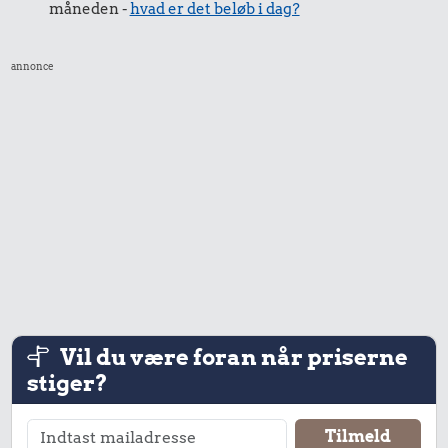
måneden -
hvad er det beløb i dag?
annonce
17 kr.
15 kr.
Hotdog
Syltetøj
9,13 kr.
Sodavand
Vil du være foran når priserne
stiger?
21 kr.
12 kr.
1/2 kg hakket