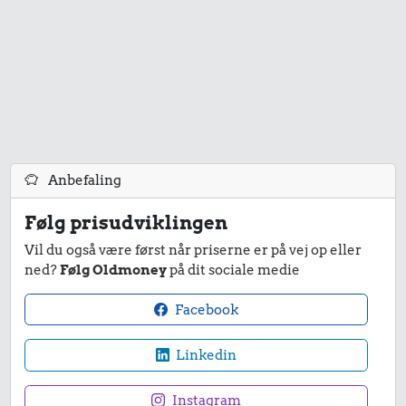
18 kr.
Franskbrød
20 kr.
15 kr.
1 kg havregryn
1 kg sukker
Anbefaling
Følg prisudviklingen
Vil du også være først når priserne er på vej op eller
ned?
Følg Oldmoney
på dit sociale medie
Facebook
34 kr.
27 kr.
286 kr.
Linkedin
Avis
200 g
Strygejern
chokolade
Instagram