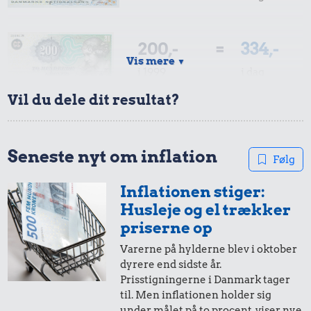
200,-
=
334,-
Vis mere
▼
i 1999
i dag
Vil du dele dit resultat?
100,-
=
167,-
i 1999
i dag
Seneste nyt om inflation
Følg
5,48 kr.
100 g
Inflationen stiger:
195 kr.
14 kr.
50,-
=
83,-
flæskesvær
Husleje og el trækker
Bukser
Husholdningssprit
i 1999
i dag
priserne op
Varerne på hylderne blev i oktober
dyrere end sidste år.
20,-
=
33,-
Prisstigningerne i Danmark tager
til. Men inflationen holder sig
i 1999
i dag
under målet på to procent, viser nye