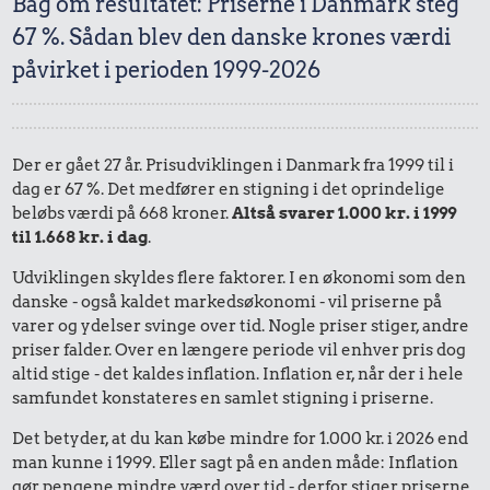
Bag om resultatet: Priserne i Danmark steg
67 %. Sådan blev den danske krones værdi
påvirket i perioden 1999-2026
Der er gået 27 år. Prisudviklingen i Danmark fra 1999 til i
dag er 67 %. Det medfører en stigning i det oprindelige
beløbs værdi på 668 kroner.
Altså svarer 1.000 kr. i 1999
til 1.668 kr. i dag
.
Udviklingen skyldes flere faktorer. I en økonomi som den
danske - også kaldet markedsøkonomi - vil priserne på
varer og ydelser svinge over tid. Nogle priser stiger, andre
priser falder. Over en længere periode vil enhver pris dog
altid stige - det kaldes inflation. Inflation er, når der i hele
samfundet konstateres en samlet stigning i priserne.
Det betyder, at du kan købe mindre for 1.000 kr. i 2026 end
man kunne i 1999. Eller sagt på en anden måde: Inflation
gør pengene mindre værd over tid - derfor stiger priserne.