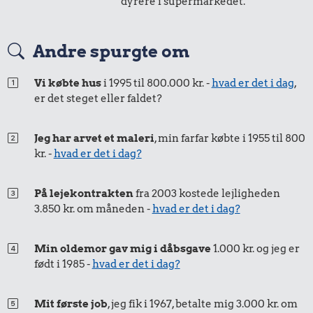
dyrere i supermarkedet.
Syltede
100 g garn
1 kg havregryn
rødbeder
50 øre
=
0,83,-
Andre spurgte om
i 1999
i dag
Vi købte hus
i 1995 til 800.000 kr. -
hvad er det i dag
,
er det steget eller faldet?
25 øre
=
0,42,-
i 1999
i dag
Jeg har arvet et maleri
, min farfar købte i 1955 til 800
kr. -
hvad er det i dag?
11 kr.
19 kr.
Franskbrød
Bakke jordbær
På lejekontrakten
fra 2003 kostede lejligheden
9,43 kr.
3.850 kr. om måneden -
hvad er det i dag?
1 kg sukker
Min oldemor gav mig i dåbsgave
1.000 kr. og jeg er
født i 1985 -
hvad er det i dag?
Mit første job
, jeg fik i 1967, betalte mig 3.000 kr. om