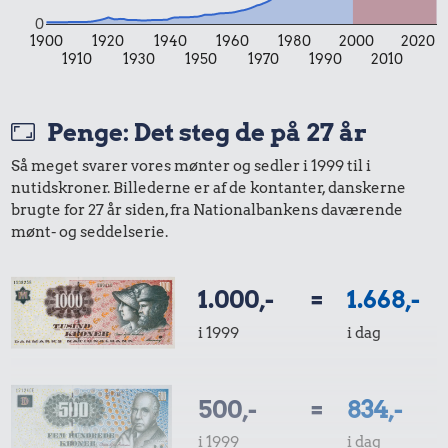
Strygejern
0
1900
1920
1940
1960
1980
2000
2020
1910
1930
1950
1970
1990
2010
Penge: Det steg de på 27 år
Så meget svarer vores mønter og sedler i 1999 til i
18 kr.
37 kr.
nutidskroner. Billederne er af de kontanter, danskerne
15 kr.
brugte for 27 år siden, fra Nationalbankens daværende
6 æg
1/2 kg skæreost
Rugbrød
mønt- og seddelserie.
1.000,-
=
1.668,-
i 1999
i dag
15 kr.
30 kr.
500,-
=
834,-
6,09 kr.
200 g smør
Kylling
Agurk
i 1999
i dag