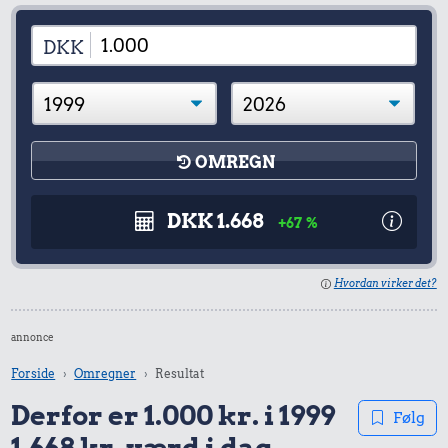
DKK
OMREGN
DKK 1.668
+67 %
Hvordan virker det?
annonce
Forside
Omregner
Resultat
Derfor er 1.000 kr. i 1999
Følg
1.668 kr. værd i dag