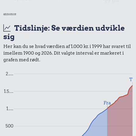
37 kr.
chokolade
2 kg mel
1/2 kg kaffe
annonce
Tidslinje: Se værdien udvikle
sig
Her kan du se hvad værdien af 1.000 kr. i 1999 har svaret til
imellem 1900 og 2026. Dit valgte interval er markeret i
12 kr.
21 kr.
grafen med rødt.
4,26 kr.
10 karklude
Avis
Banan
2.…
Til
1.5…
Fra
1.…
0,61 kr.
58 kr.
500
177 kr.
Tyggegummi
Biografbillet