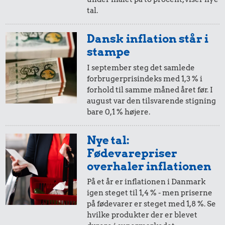
tal.
10,-
=
17,-
33 kr.
Dansk inflation står i
1/3 kg marcipan
i 1999
i dag
stampe
9,74 kr.
I september steg det samlede
1 dåse suppe
82 kr.
forbrugerprisindeks med 1,3 % i
5,-
=
8,-
forhold til samme måned året før. I
Snaps
august var den tilsvarende stigning
i 1999
i dag
bare 0,1 % højere.
2,-
=
3,-
Nye tal:
Fødevarepriser
i 1999
i dag
overhaler inflationen
På et år er inflationen i Danmark
1,-
=
2,-
igen steget til 1,4 % - men priserne
på fødevarer er steget med 1,8 %. Se
i 1999
i dag
7,91 kr.
hvilke produkter der er blevet
27 kr.
12 kr.