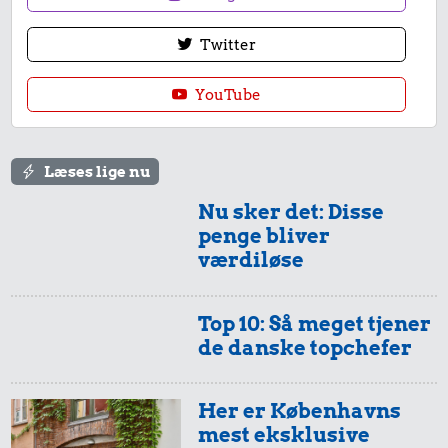
Twitter
YouTube
412 kr.
0,99 kr.
Læses lige nu
Dæk
Tyggegummi
16 kr.
Nu sker det: Disse
penge bliver
1 dåse suppe
værdiløse
Top 10: Så meget tjener
de danske topchefer
Her er Københavns
mest eksklusive
25 kr.