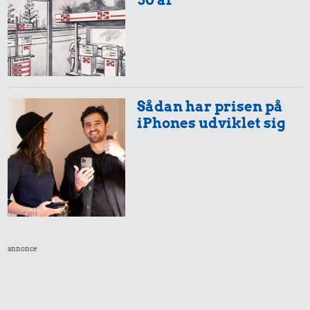
Samlet pris i 1999
Priser i 2026
Sådan har prisen på
iPhones udviklet sig
54 kr.
28 kr.
1/3 kg marcipan
8,87 kr.
Hotdog
100 g
flæskesvær
annonce