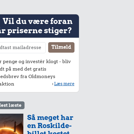
Vil du være foran
r priserne stiger?
r penge og investér klogt - bliv
dt på med det gratis
edsbrev fra Oldmoneys
aktion
›
Læs mere
est læste
Så meget har
en Roskilde-
billet kostet