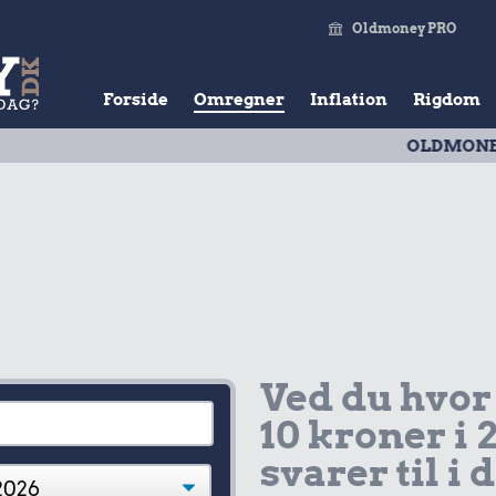
Oldmoney PRO
Forside
Omregner
Inflation
Rigdom
OLDMONEY PRISTAL
Ved du hvor
10 kroner i 
svarer til i 