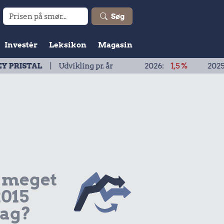
Søg
Investér
Leksikon
Magasin
| Udvikling pr. år
2026:
1,5 %
2025:
1,9 %
 meget
2015
dag?