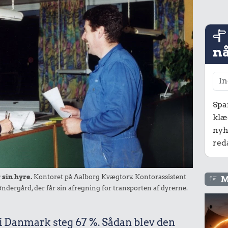
nå
Spa
klæ
nyh
red
 sin hyre.
Kontoret på Aalborg Kvægtorv. Kontorassistent
M
dergård, der får sin afregning for transporten af dyrerne.
 i Danmark steg 67 %. Sådan blev den