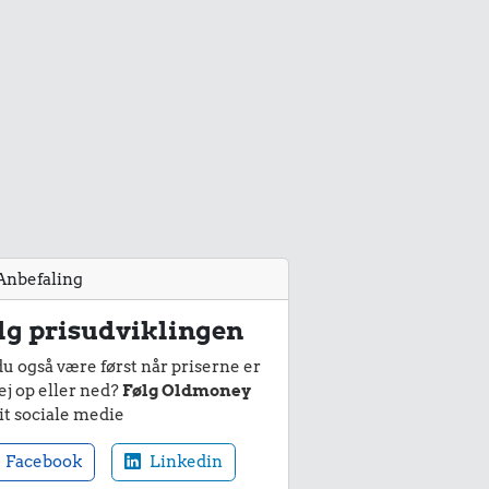
Anbefaling
lg prisudviklingen
du også være først når priserne er
ej op eller ned?
Følg Oldmoney
it sociale medie
Facebook
Linkedin