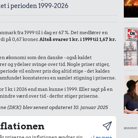
et i perioden 1999-2026
Danmark fra 1999 til i dag er 67 %. Det medfører en
di på 0,67 kroner.
Altså svarer 1 kr. i 1999 til 1,67 kr.
I en økonomi som den danske - også kaldet
r og ydelser svinge over tid. Nogle priser stiger,
periode vil enhver pris dog altid stige - det kaldes
le samfundet konstateres en samlet stigning i priserne.
r 1 kr. i 2026 end man kunne i 1999. Eller sagt på en
ndre værd over tid - derfor stiger priserne.
ne (DKK) blev senest opdateret 10. januar 2025
flationen
annonce
r priserne og inflationen ændrer sig
›
Læs mere