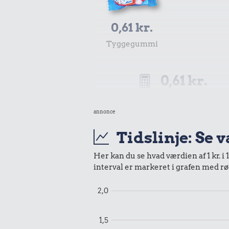
0,61 kr.
Tyggegummi
0,61 kr.
Samlet pris i 1999
annonce
Udvalgte varer fra danskernes indkøbs
Tidslinje: Se 
Oldmoney. Priser i datidskroner er på 
Her kan du se hvad værdien af 1 kr. i 
interval er markeret i grafen med rø
2,0
1,5