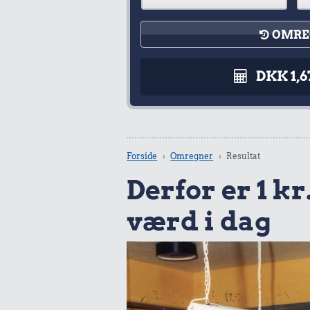
OMRE
DKK 1,6
Forside
Omregner
Resultat
Derfor er 1 kr.
værd i dag