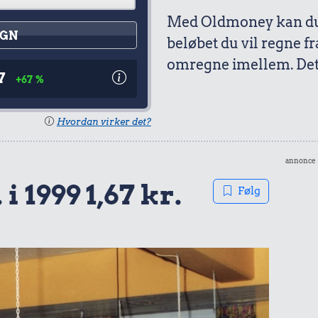
Med Oldmoney kan du 
GN
beløbet du vil regne fr
omregne imellem. Det 
7
+67 %
Hvordan virker det?
annonce
 i 1999 1,67 kr.
Følg