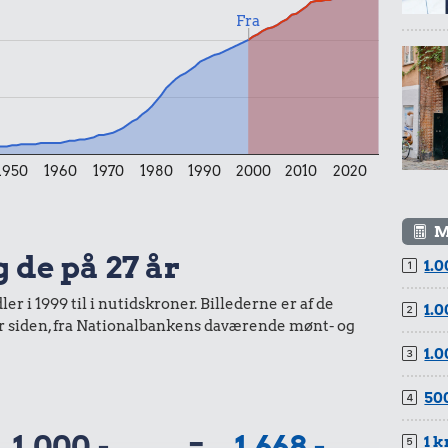
Fra
1950
1960
1970
1980
1990
2000
2010
2020
M
g de på 27 år
1.0
r i 1999 til i nutidskroner. Billederne er af de
1.0
år siden, fra Nationalbankens daværende mønt- og
1.0
500
1.000,-
=
1.668,-
1 k