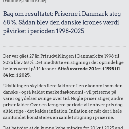
(Foto: Æ Fjandbo Arkiv)
Bag om resultatet: Priserne i Danmark steg
68 %. Sådan blev den danske krones værdi
påvirket i perioden 1998-2025
Der var gået 27 år. Prisudviklingen i Danmark fra 1998 til
2025 blev 68 %. Det medførte en stigning i det oprindelige
beløbs værdi på 14 kroner.
Altså svarede 20 kr. i 1998 til
34 kr. i 2025
.
Udviklingen skyldes flere faktorer. I en økonomi som den
danske - også kaldet markedsøkonomi - vil priserne på
varer og ydelser svinge over tid. Nogle priser stiger, andre
priser falder. Over en længere periode vil enhver pris dog
altid stige - det kaldes inflation. Inflation er, når der i hele
samfundet konstateres en samlet stigning i priserne.
Det betyder, at du kunne købe mindre for 20 kr. i 2025 end