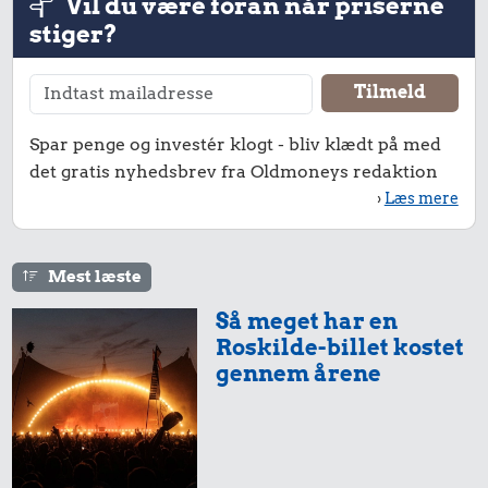
Vil du være foran når priserne
stiger?
Spar penge og investér klogt - bliv klædt på med
det gratis nyhedsbrev fra Oldmoneys redaktion
›
Læs mere
Mest læste
Så meget har en
Roskilde-billet kostet
gennem årene