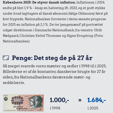
København 2025: De styrer dansk inflation.
Inflationen i 2024
endte på blot 1,9 % - knap en halvering ift. 2023, og et godt stykke
under hvad iagttagere af dansk økonomi ifølge Oldmoney først på
året frygtede. Nationalbanken forventer i deres seneste prognose
for 2025 en inflation på 2,1 %. De tre 'pengemænd' på portrættet
udgør direktionen i Danmarks Nationalbank, fra venstre: Ulrik
Nødgaard, Christian Kettel Thomsen og Signe Krogstrup (Foto:
Nationalbanken)
Penge: Det steg de på 27 år
Så meget svarede vores mønter og sedler i 1998 til i 2025.
Billederne er af de kontanter, danskerne brugte for 27 år
siden, fra Nationalbankens daværende mønt- og
seddelserie.
1.000,-
=
1.684,-
i 1998
i 2025