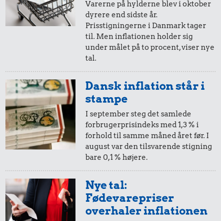
Varerne på hylderne blev i oktober
dyrere end sidste år.
20,-
=
34,-
Prisstigningerne i Danmark tager
til. Men inflationen holder sig
i 1998
i 2025
under målet på to procent, viser nye
tal.
10,-
=
17,-
Dansk inflation står i
i 1998
i 2025
stampe
I september steg det samlede
forbrugerprisindeks med 1,3 % i
5,-
=
8,-
forhold til samme måned året før. I
august var den tilsvarende stigning
i 1998
i 2025
bare 0,1 % højere.
2,-
=
3,-
Nye tal:
Fødevarepriser
i 1998
i 2025
overhaler inflationen