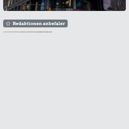
Redaktionen anbefaler
Agnes og Røde lejede
sig ind for 20 kr. -
hvad er det i dag?
Prisen på en tur i
biografen er steget på
få år