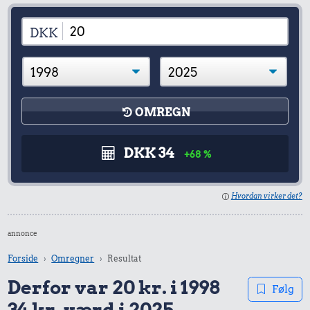
DKK
OMREGN
DKK 34
+68 %
Hvordan virker det?
annonce
Forside
Omregner
Resultat
Derfor var 20 kr. i 1998
Følg
34 kr. værd i 2025