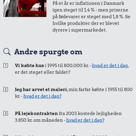
På et år er inflationen i Danmark
1,-
=
2,-
igen steget til 1,4 % - men priserne
på fødevarer er steget med 1,8 %. Se
i 1998
i 2025
hvilke produkter der er blevet
dyrere i supermarkedet.
50 øre
=
0,84,-
Andre spurgte om
i 1998
i 2025
Vi købte hus
i 1995 til 800.000 kr. -
hvad er det i dag
,
er det steget eller faldet?
25 øre
=
0,42,-
i 1998
i 2025
Jeg har arvet et maleri
, min farfar købte i 1955 til 800
kr. -
hvad er det i dag?
På lejekontrakten
fra 2003 kostede lejligheden
3.850 kr. om måneden -
hvad er det i dag?