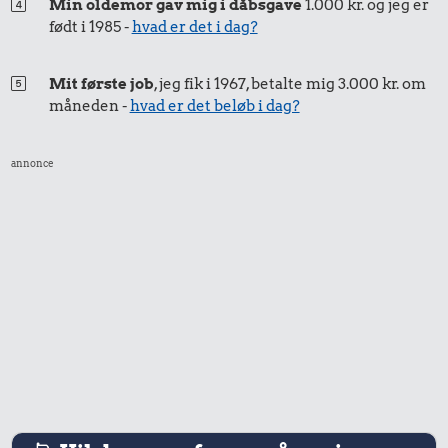
Min oldemor gav mig i dåbsgave
1.000 kr. og jeg er
født i 1985 -
hvad er det i dag?
Mit første job
, jeg fik i 1967, betalte mig 3.000 kr. om
måneden -
hvad er det beløb i dag?
annonce