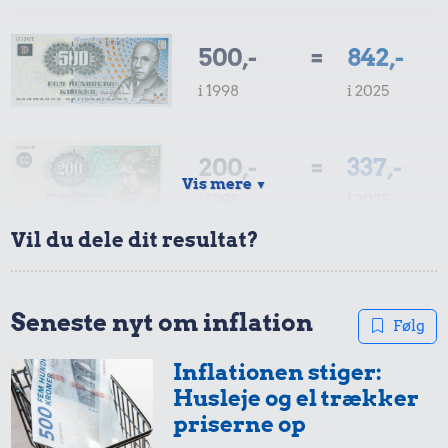
500,-
=
842,-
i 1998
i 2025
200,-
=
337,-
Vis mere
▼
i 1998
i 2025
Vil du dele dit resultat?
100,-
=
168,-
i 1998
i 2025
Seneste nyt om inflation
Følg
Inflationen stiger:
50,-
=
84,-
Husleje og el trækker
i 1998
i 2025
priserne op