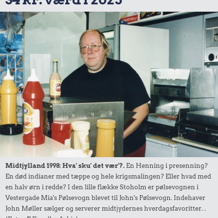
Midtjylland 1998: Hva' sku' det vær'?.
En Henning i presenning?
En død indianer med tæppe og hele krigsmalingen? Eller hvad med
en halv ørn i redde? I den lille flække Stoholm er pølsevognen i
Vestergade Mia's Pølsevogn blevet til John's Pølsevogn. Indehaver
John Møller sælger og serverer midtjydernes hverdagsfavoritter. .