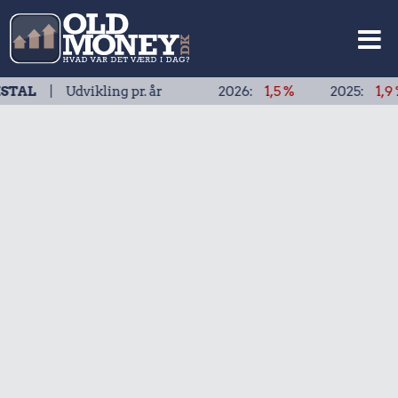
dvikling pr. år
2026:
1,5 %
2025:
1,9 %
202