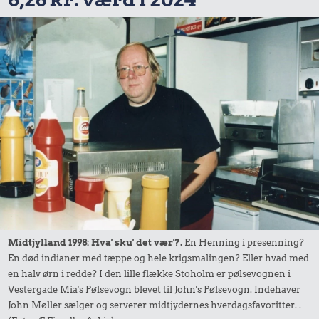
Midtjylland 1998: Hva' sku' det vær'?.
En Henning i presenning?
En død indianer med tæppe og hele krigsmalingen? Eller hvad med
en halv ørn i redde? I den lille flække Stoholm er pølsevognen i
Vestergade Mia's Pølsevogn blevet til John's Pølsevogn. Indehaver
John Møller sælger og serverer midtjydernes hverdagsfavoritter. .