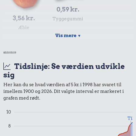
0,59 kr.
3,56 kr.
Tyggegummi
Æble
Vis mere
▼
4,16 kr.
annonce
Samlet pris i 1998
Tidslinje: Se værdien udvikle
sig
Priser i 2024
Her kan du se hvad værdien af 5 kr. i 1998 har svaret til
imellem 1900 og 2026. Dit valgte interval er markeret i
grafen med rødt.
10
0,98 kr.
Til
Tyggegummi
8