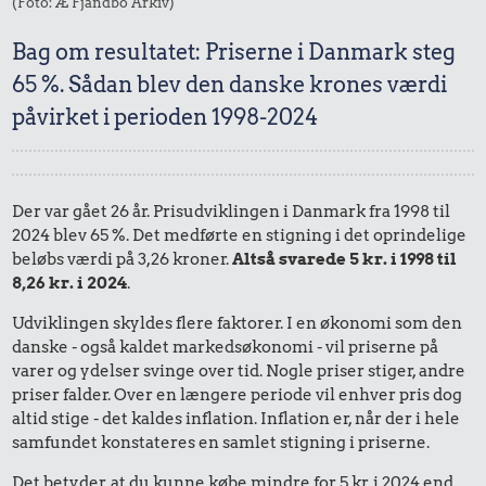
(Foto: Æ Fjandbo Arkiv)
Bag om resultatet: Priserne i Danmark steg
65 %. Sådan blev den danske krones værdi
påvirket i perioden 1998-2024
Der var gået 26 år. Prisudviklingen i Danmark fra 1998 til
2024 blev 65 %. Det medførte en stigning i det oprindelige
beløbs værdi på 3,26 kroner.
Altså svarede 5 kr. i 1998 til
8,26 kr. i 2024
.
Udviklingen skyldes flere faktorer. I en økonomi som den
danske - også kaldet markedsøkonomi - vil priserne på
varer og ydelser svinge over tid. Nogle priser stiger, andre
priser falder. Over en længere periode vil enhver pris dog
altid stige - det kaldes inflation. Inflation er, når der i hele
samfundet konstateres en samlet stigning i priserne.
Det betyder, at du kunne købe mindre for 5 kr. i 2024 end