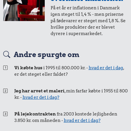
På et år er inflationen i Danmark
1,-
=
2,-
igen steget til 1,4 % - men priserne
på fødevarer er steget med 1,8 %. Se
i 1998
i 2024
hvilke produkter der er blevet
dyrere i supermarkedet.
50 øre
=
0,83,-
Andre spurgte om
i 1998
i 2024
Vi købte hus
i 1995 til 800.000 kr. -
hvad er det i dag
,
er det steget eller faldet?
25 øre
=
0,41,-
i 1998
i 2024
Jeg har arvet et maleri
, min farfar købte i 1955 til 800
kr. -
hvad er det i dag?
På lejekontrakten
fra 2003 kostede lejligheden
3.850 kr. om måneden -
hvad er det i dag?