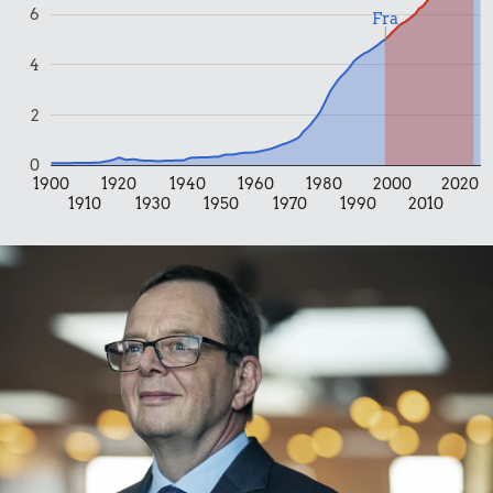
6
Fra
0,98 kr.
4
Samlet pris i 2024
2
Udvalgte varer fra danskernes indkøbskurv gennem tiderne.
Priser i nutidskroner er estimeret af Oldmoney. Priser i
0
datidskroner er på baggrund af forbrugerprisindekset fra
1900
1920
1940
1960
1980
2000
2020
Danmarks Statistik.
1910
1930
1950
1970
1990
2010