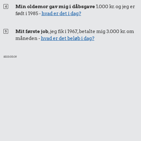
Min oldemor gav mig i dåbsgave
1.000 kr. og jeg er
født i 1985 -
hvad er det i dag?
Mit første job
, jeg fik i 1967, betalte mig 3.000 kr. om
måneden -
hvad er det beløb i dag?
annonce