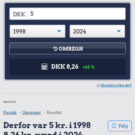
DKK
OMREGN
DKK 8,26
+65 %
Hvordan virker det?
annonce
Forside
Omregner
Resultat
Derfor var 5 kr. i 1998
Følg
8,26 kr. værd i 2024