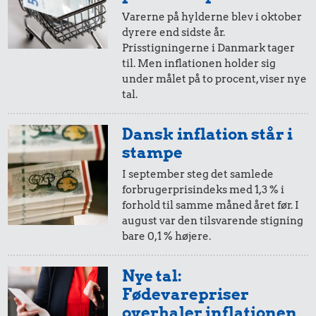
Varerne på hylderne blev i oktober
dyrere end sidste år.
20,-
=
33,-
Prisstigningerne i Danmark tager
til. Men inflationen holder sig
i 1998
i 2024
under målet på to procent, viser nye
tal.
10,-
=
17,-
Dansk inflation står i
i 1998
i 2024
stampe
I september steg det samlede
forbrugerprisindeks med 1,3 % i
5,-
=
8,-
forhold til samme måned året før. I
august var den tilsvarende stigning
i 1998
i 2024
bare 0,1 % højere.
2,-
=
3,-
Nye tal:
Fødevarepriser
i 1998
i 2024
overhaler inflationen