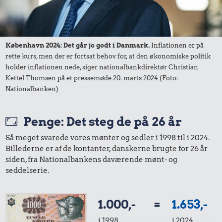
København 2024: Det går jo godt i Danmark.
Inflationen er på
rette kurs, men der er fortsat behov for, at den økonomiske politik
holder inflationen nede, siger nationalbankdirektør Christian
Kettel Thomsen på et pressemøde 20. marts 2024 (Foto:
Nationalbanken)
Penge: Det steg de på 26 år
Så meget svarede vores mønter og sedler i 1998 til i 2024.
Billederne er af de kontanter, danskerne brugte for 26 år
siden, fra Nationalbankens daværende mønt- og
seddelserie.
1.000,-
=
1.653,-
i 1998
i 2024