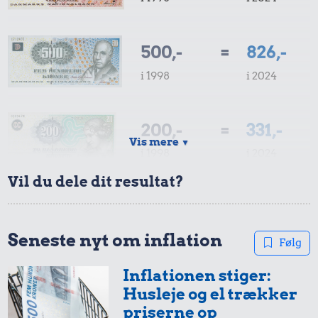
500,-
=
826,-
i 1998
i 2024
200,-
=
331,-
Vis mere
▼
i 1998
i 2024
Vil du dele dit resultat?
100,-
=
165,-
i 1998
i 2024
Seneste nyt om inflation
Følg
Inflationen stiger:
50,-
=
83,-
Husleje og el trækker
i 1998
i 2024
priserne op