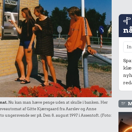
nå
Spa
klæ
nyh
red
mat.
Nu kan man hæve penge uden at skulle i banken. Her
M
æveautomat af Gitte Kjærsgaard fra Aarslev og Anne
 ungersvende ser på. Den 8. august 1997 i Assentoft. (Foto: