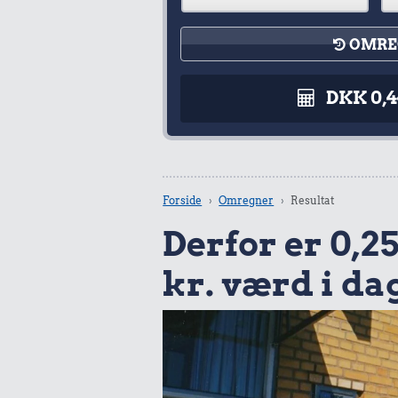
OMRE
DKK 0,
Forside
Omregner
Resultat
Derfor er 0,25
kr. værd i da