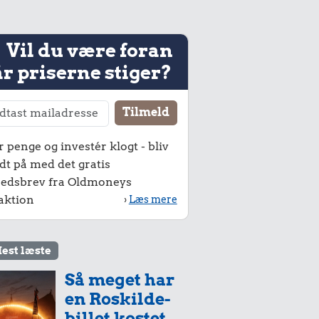
Vil du være foran
r priserne stiger?
r penge og investér klogt - bliv
dt på med det gratis
edsbrev fra Oldmoneys
aktion
›
Læs mere
est læste
Så meget har
en Roskilde-
billet kostet