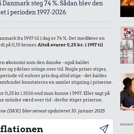
 i Danmark steg 74 %. Sådan blev den
et i perioden 1997-2026
Danmark fra 1997 til i dag er 74 %. Det medfører en
di på 0,19 kroner.
Altså svarer 0,25 kr. i 1997 til
I en økonomi som den danske - også kaldet
r og ydelser svinge over tid. Nogle priser stiger,
periode vil enhver pris dog altid stige - det kaldes
le samfundet konstateres en samlet stigning i priserne.
r 0,25 kr. i 2026 end man kunne i 1997. Eller sagt på
 mindre værd over tid - derfor stiger priserne.
ne (DKK) blev senest opdateret 10. januar 2025
annonce
flationen