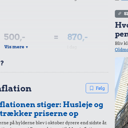
S
Hv
pen
500,-
=
870,-
Bliv k
Vis mere
i 1997
i dag
▼
Oldmo
t?
200,-
=
348,-
nflation
Følg
i 1997
i dag
flationen stiger: Husleje og
 trækker priserne op
rne på hylderne blev i oktober dyrere end sidste år.