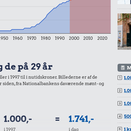
1950
1960
1970
1980
1990
2000
2010
2020
g de på 29 år
M
r i 1997 til i nutidskroner. Billederne er af de
1.0
år siden, fra Nationalbankens daværende mønt- og
1.0
1.0
1.000,-
=
1.741,-
500
1 k
i 1997
i dag