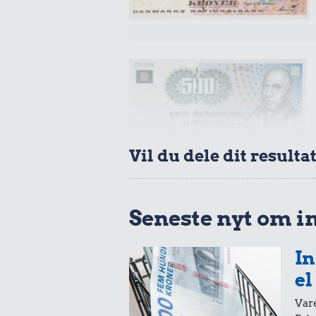
Vil du dele dit resulta
Seneste nyt om i
In
el
Vare