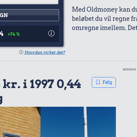
Med Oldmoney kan du 
GN
beløbet du vil regne fr
omregne imellem. Det 
44
+74 %
Hvordan virker det?
annonce
 kr. i 1997 0,44
Følg
g