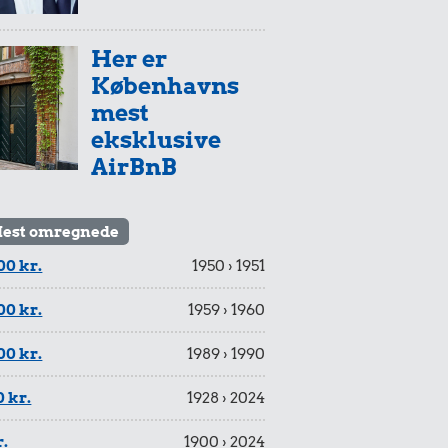
Her er
Københavns
mest
eksklusive
AirBnB
est omregnede
00 kr.
1950 › 1951
00 kr.
1959 › 1960
00 kr.
1989 › 1990
 kr.
1928 › 2024
r.
1900 › 2024