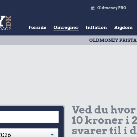
Oldmoney PRO
Forside
Omregner
Inflation
Rigdom
OLDMONEY PRISTAL
| Udvik
Ved du hvor
10 kroner i 
svarer til i 