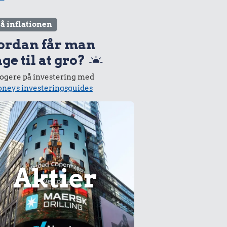
lå inflationen
ordan får man
ge til at gro?
logere på investering med
neys investeringsguides
Aktier