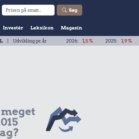
Søg
Investér
Leksikon
Magasin
ling pr. år
2026:
1,5 %
2025:
1,9 %
2024:
1,9 
 meget
2015
dag?