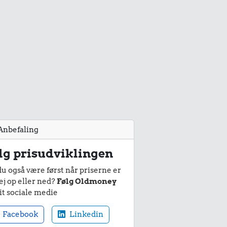
Anbefaling
lg prisudviklingen
du også være først når priserne er
ej op eller ned?
Følg Oldmoney
it sociale medie
Facebook
Linkedin