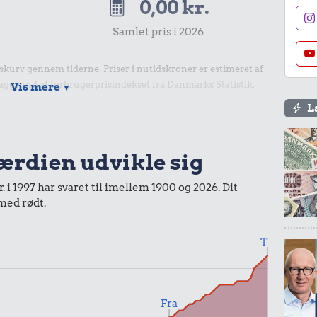
0,00 kr.
Samlet pris i 2026
kurv gennem tiderne. Priser i nutidskroner er estimeret af
baggrund af forbrugerprisindekset fra Danmarks Statistik.
Vis mere
▼
L
værdien udvikle sig
. i 1997 har svaret til imellem 1900 og 2026. Dit
 med rødt.
Til
Fra