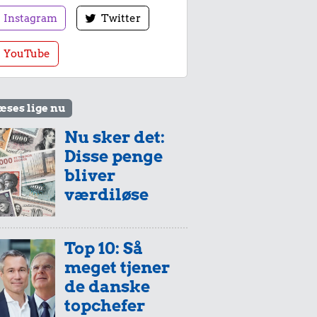
Instagram
Twitter
YouTube
æses lige nu
Nu sker det:
Disse penge
bliver
værdiløse
Top 10: Så
meget tjener
de danske
topchefer