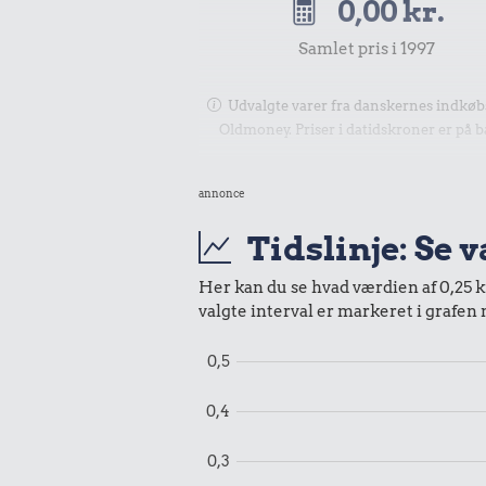
0,00 kr.
Samlet pris i 1997
Udvalgte varer fra danskernes indkøbs
Oldmoney. Priser i datidskroner er på 
annonce
Tidslinje: Se 
Her kan du se hvad værdien af 0,25 kr
valgte interval er markeret i grafen
0,5
0,4
0,3