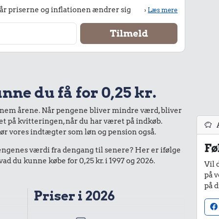
r priserne og inflationen ændrer sig
›
Læs mere
nne du få for 0,25 kr.
nnem årene. Når pengene bliver mindre værd, bliver
bet på kvitteringen, når du har været på indkøb.
gør vores indtægter som løn og pension også.
Fø
enes værdi fra dengang til senere? Her er ifølge
d du kunne købe for 0,25 kr. i 1997 og 2026.
Vil 
på v
på d
Priser i 2026