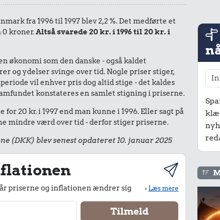
anmark fra 1996 til 1997 blev 2,2 %. Det medførte et
å 0 kroner.
Altså svarede 20 kr. i 1996 til 20 kr. i
nå
I en økonomi som den danske - også kaldet
r og ydelser svinge over tid. Nogle priser stiger,
periode vil enhver pris dog altid stige - det kaldes
le samfundet konstateres en samlet stigning i priserne.
Spa
for 20 kr. i 1997 end man kunne i 1996. Eller sagt på
klæ
 mindre værd over tid - derfor stiger priserne.
nyh
red
ne (DKK) blev senest opdateret 10. januar 2025
flationen
M
r priserne og inflationen ændrer sig
›
Læs mere