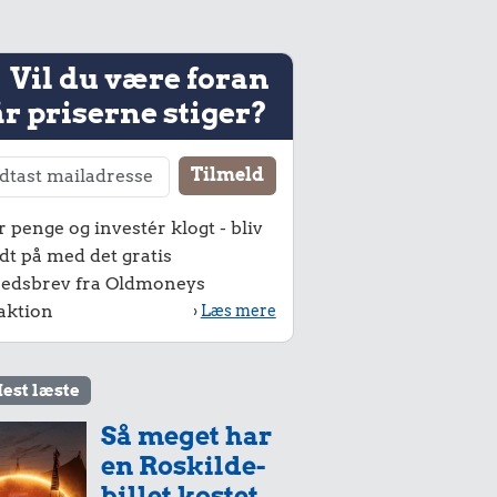
Vil du være foran
r priserne stiger?
r penge og investér klogt - bliv
dt på med det gratis
edsbrev fra Oldmoneys
aktion
›
Læs mere
est læste
Så meget har
en Roskilde-
billet kostet