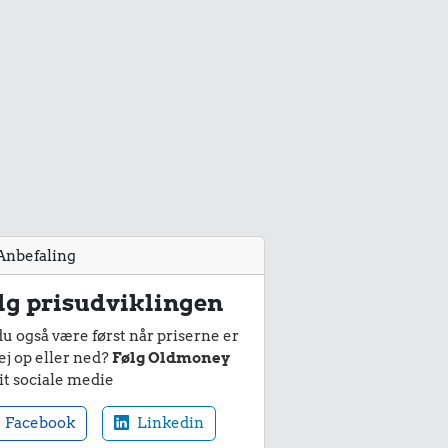
Anbefaling
lg prisudviklingen
du også være først når priserne er
ej op eller ned?
Følg Oldmoney
it sociale medie
Facebook
Linkedin