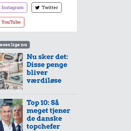
Instagram
Twitter
YouTube
æses lige nu
Nu sker det:
Disse penge
bliver
værdiløse
Top 10: Så
meget tjener
de danske
topchefer