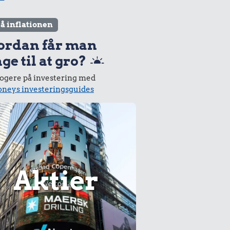
lå inflationen
ordan får man
ge til at gro?
logere på investering med
neys investeringsguides
Aktier