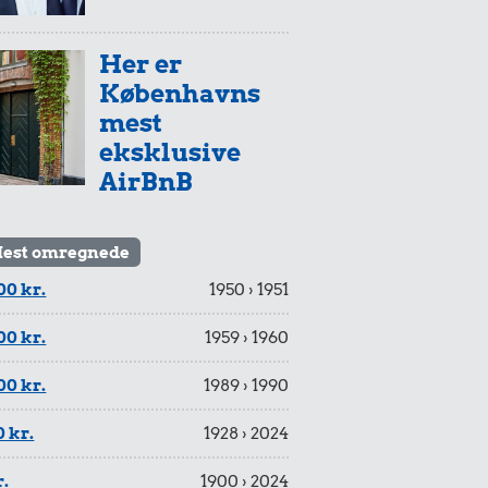
Her er
Københavns
mest
eksklusive
AirBnB
est omregnede
00 kr.
1950 › 1951
00 kr.
1959 › 1960
00 kr.
1989 › 1990
 kr.
1928 › 2024
r.
1900 › 2024