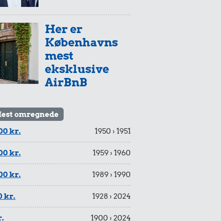
Her er
Københavns
mest
eksklusive
AirBnB
est omregnede
00 kr.
1950 › 1951
00 kr.
1959 › 1960
00 kr.
1989 › 1990
 kr.
1928 › 2024
r.
1900 › 2024