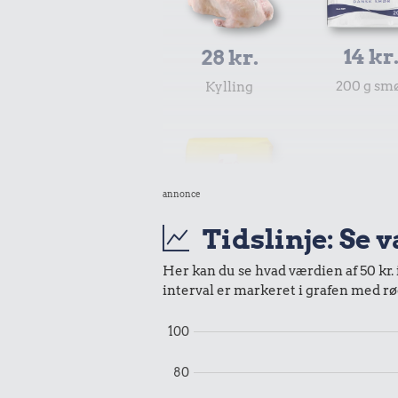
14 kr
28 kr.
200 g sm
Kylling
annonce
Tidslinje: Se 
0,56 k
Her kan du se hvad værdien af 50 kr. 
interval er markeret i grafen med rø
Tyggegu
6,98 kr.
100
2 kg mel
80