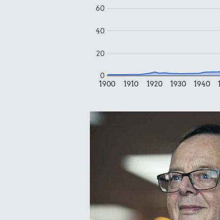
60
40
20
0
1900
1910
1920
1930
1940
49 kr.
Samlet pris i 1995
Udvalgte varer fra danskernes indkøbs
Oldmoney. Priser i datidskroner er på 