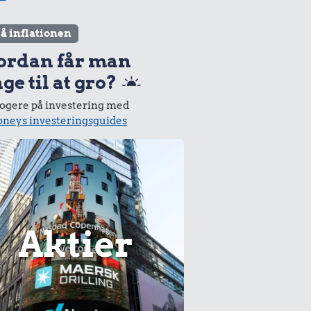
lå inflationen
ordan får man
ge til at gro?
logere på investering med
neys investeringsguides
Aktier