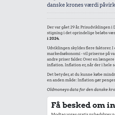
danske krones værdi påvirk
Der var gået 29 år. Prisudviklingen i
stigning i det oprindelige beløbs vær
i 2024
.
Udviklingen skyldes flere faktorer. 
markedsøkonomi - vil priserne på vare
andre priser falder. Over en længere 
inflation. Inflation er, når der i he
Det betyder, at du kunne købe mindre 
en anden måde: Inflation gør pengene
Oldmoneys data for den danske kro
Få besked om in
Modtag vores gratis nyhedsbrev nå