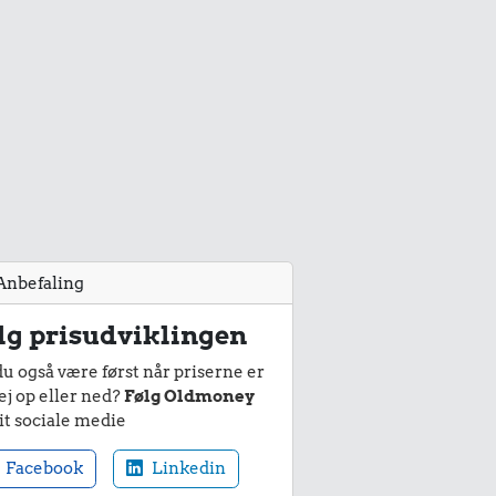
Anbefaling
lg prisudviklingen
du også være først når priserne er
ej op eller ned?
Følg Oldmoney
it sociale medie
Facebook
Linkedin