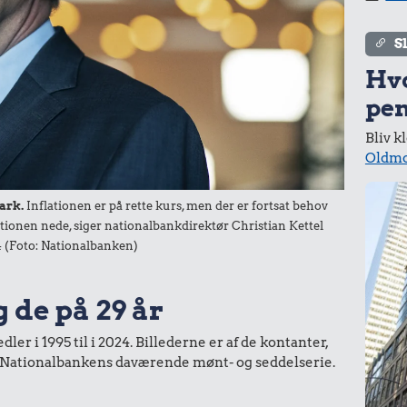
S
Hv
pen
Bliv k
Oldmo
ark.
Inflationen er på rette kurs, men der er fortsat behov
ationen nede, siger nationalbankdirektør Christian Kettel
 (Foto: Nationalbanken)
g de på 29 år
er i 1995 til i 2024. Billederne er af de kontanter,
ra Nationalbankens daværende mønt- og seddelserie.