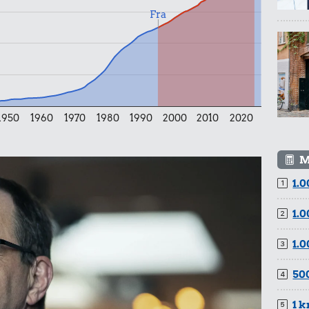
Fra
1950
1960
1970
1980
1990
2000
2010
2020
5,89 kr.
Æble
M
1.0
49 kr.
1.0
Samlet pris i 2024
1.0
kurv gennem tiderne. Priser i nutidskroner er estimeret af
500
baggrund af forbrugerprisindekset fra Danmarks Statistik.
1 k