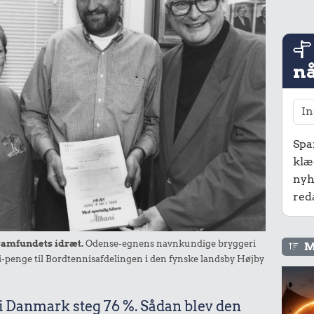
nå
Spa
klæ
nyh
red
lsamfundets idræt.
Odense-egnens navnkundige bryggeri
M
ni-penge til Bordtennisafdelingen i den fynske landsby Højby
 i Danmark steg 76 %. Sådan blev den