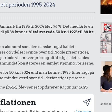
et i perioden 1995-2024
 Danmark fra 1995 til 2024 blev 76 %. Det medførte en
di på 38 kroner.
Altså svarede 50 kr. i 1995 til 88 kr.
I en økonomi som den danske - også kaldet
r og ydelser svinge over tid. Nogle priser stiger,
periode vil enhver pris dog altid stige - det kaldes
le samfundet konstateres en samlet stigning i priserne.
for 50 kr. i 2024 end man kunne i 1995. Eller sagt på
 mindre værd over tid - derfor stiger priserne.
ne (DKK) blev senest opdateret 10. januar 2025
flationen
annonce
r priserne og inflationen ændrer sig
›
Læs mere