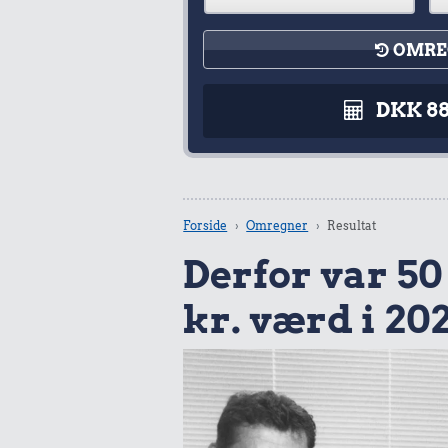
OMRE
DKK 8
Forside
Omregner
Resultat
Derfor var 50 
kr. værd i 20