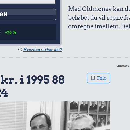
Med Oldmoney kan du 
GN
beløbet du vil regne fr
omregne imellem. Det 
8
+76 %
Hvordan virker det?
annonce
kr. i 1995 88
Følg
24