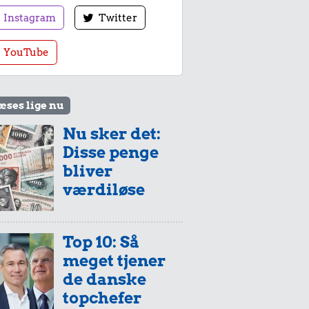
Instagram
Twitter
YouTube
æses lige nu
Nu sker det:
Disse penge
bliver
værdiløse
Top 10: Så
meget tjener
de danske
topchefer