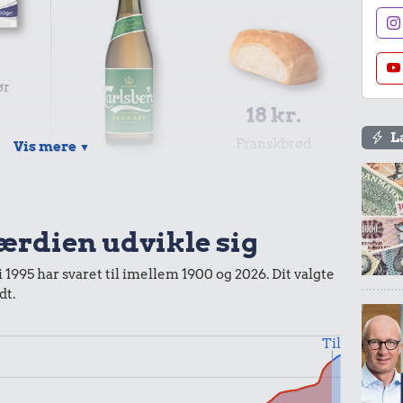
.
ør
18 kr.
L
Franskbrød
Vis mere
▼
18 kr.
Pilsner
værdien udvikle sig
r.
i 1995 har svaret til imellem 1900 og 2026. Dit valgte
dt.
mmi
Til
0,98 kr.
6,87 kr.
Tyggegummi
Banan