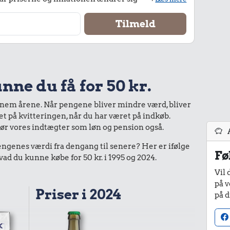
nne du få for 50 kr.
nnem årene. Når pengene bliver mindre værd, bliver
bet på kvitteringen, når du har været på indkøb.
gør vores indtægter som løn og pension også.
enes værdi fra dengang til senere? Her er ifølge
Fø
d du kunne købe for 50 kr. i 1995 og 2024.
Vil 
på v
Priser i 2024
på d