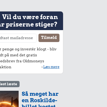
Vil du være foran
r priserne stiger?
r penge og investér klogt - bliv
dt på med det gratis
edsbrev fra Oldmoneys
aktion
›
Læs mere
est læste
Så meget har
en Roskilde-
billet kostet