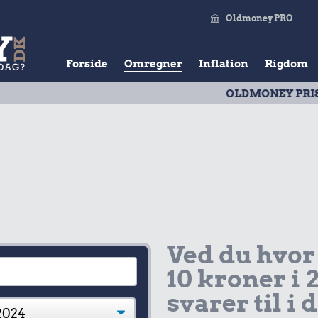
Oldmoney PRO
Forside
Omregner
Inflation
Rigdom
OLDMONEY PRISTAL
| Ud
Ved du hvor
10 kroner i 
svarer til i 