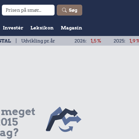
Søg
Investér
Leksikon
Magasin
vikling pr. år
2026:
1,5 %
2025:
1,9 %
2024
 meget
2015
dag?