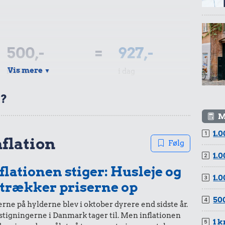
500,-
=
927,-
Vis mere
i 1994
i dag
▼
t?
M
1.0
100,-
=
185,-
nflation
Følg
1.0
i 1994
i dag
flationen stiger: Husleje og
1.0
 trækker priserne op
500
rne på hylderne blev i oktober dyrere end sidste år.
stigningerne i Danmark tager til. Men inflationen
50,-
=
93,-
1 k