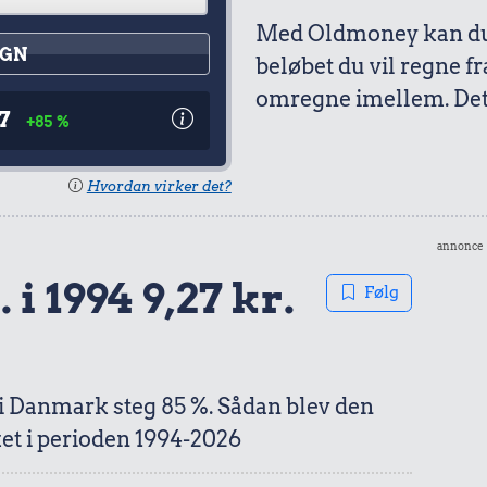
Med Oldmoney kan du 
GN
beløbet du vil regne fr
omregne imellem. Det 
27
+85 %
Hvordan virker det?
annonce
 i 1994 9,27 kr.
Følg
 i Danmark steg 85 %. Sådan blev den
et i perioden 1994-2026