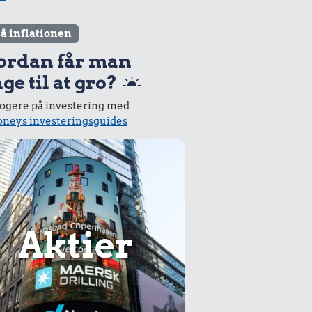
lå inflationen
ordan får man
ge til at gro?
logere på investering med
neys investeringsguides
Aktier