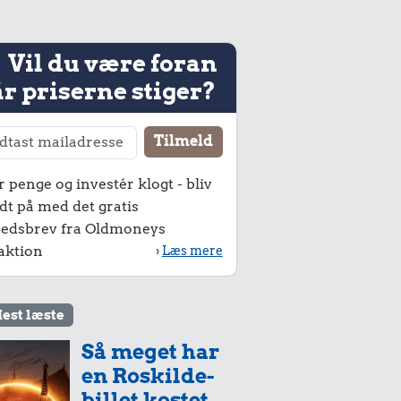
Vil du være foran
r priserne stiger?
r penge og investér klogt - bliv
dt på med det gratis
edsbrev fra Oldmoneys
aktion
›
Læs mere
est læste
Så meget har
en Roskilde-
billet kostet