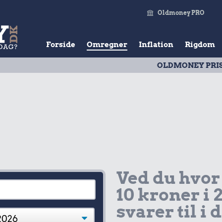
Oldmoney PRO
Forside
Omregner
Inflation
Rigdom
OLDMONEY PRISTAL
| 
Ved du hvor
10 kroner i 
svarer til i 