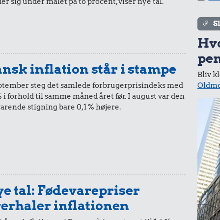
er sig under målet på to procent, viser nye tal.
i 1994
i dag
S
Hv
pen
nsk inflation står i stampe
Bliv k
20,-
=
37,-
Oldmo
eptember steg det samlede forbrugerprisindeks med
% i forhold til samme måned året før. I august var den
i 1994
i dag
varende stigning bare 0,1 % højere.
10,-
=
19,-
i 1994
i dag
e tal: Fødevarepriser
erhaler inflationen