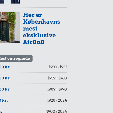
Her er
Københavns
mest
eksklusive
AirBnB
est omregnede
00 kr.
1950 › 1951
00 kr.
1959 › 1960
00 kr.
1989 › 1990
 kr.
1928 › 2024
r.
1900 › 2024