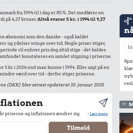
Danmark fra 1994 til i dag er 85 %. Det medfører en
di på 4,27 kroner.
Altså svarer 5 kr. i 1994 til 9,27
nå
I en økonomi som den danske - også kaldet
r og ydelser svinge over tid. Nogle priser stiger,
periode vil enhver pris dog altid stige - det kaldes
le samfundet konstateres en samlet stigning i priserne.
Spa
r 5 kr. i 2026 end man kunne i 1994. Eller sagt på en
klæ
ndre værd over tid - derfor stiger priserne.
nyh
red
ne (DKK) blev senest opdateret 10. januar 2025
flationen
M
r priserne og inflationen ændrer sig
›
Læs mere