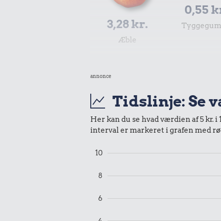
0,55 k
3,28 kr.
Tyggegu
Æble
3,83 kr.
annonce
Samlet pris i 1994
Tidslinje: Se 
Udvalgte varer fra danskernes indkøbs
Her kan du se hvad værdien af 5 kr. i
Oldmoney. Priser i datidskroner er på 
interval er markeret i grafen med rø
10
8
6
4