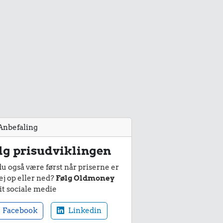
Anbefaling
lg prisudviklingen
du også være først når priserne er
ej op eller ned?
Følg Oldmoney
it sociale medie
Facebook
Linkedin