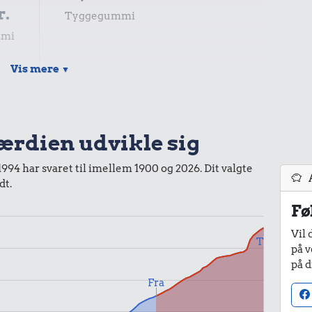
r.
Tyggegummi
mmi
Vis mere
▼
0,99 kr.
Samlet pris i 2026
værdien udvikle sig
kurv gennem tiderne. Priser i nutidskroner er estimeret af
 1994 har svaret til imellem 1900 og 2026. Dit valgte
baggrund af forbrugerprisindekset fra Danmarks Statistik.
dt.
Fø
Vil 
Til
på v
på d
Fra