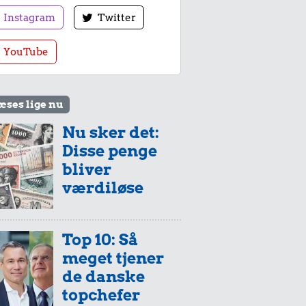
Instagram
Twitter
YouTube
æses lige nu
Nu sker det:
Disse penge
bliver
værdiløse
Top 10: Så
meget tjener
de danske
topchefer