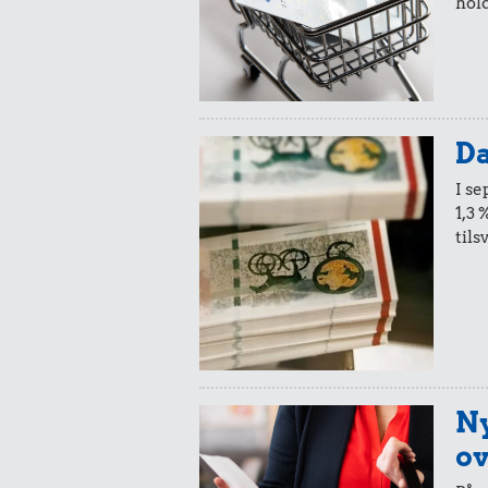
hold
Da
I s
1,3 
tils
Ny
ov