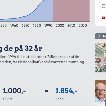
1950
1960
1970
1980
1990
2000
2010
2020
L
g de på 32 år
r i 1994 til i nutidskroner. Billederne er af de
år siden, fra Nationalbankens daværende mønt- og
1.000,-
=
1.854,-
i 1994
i dag