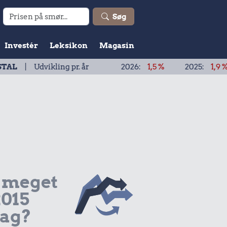
Søg
Investér
Leksikon
Magasin
Udvikling pr. år
2026:
1,5 %
2025:
1,9 %
20
 meget
2015
dag?