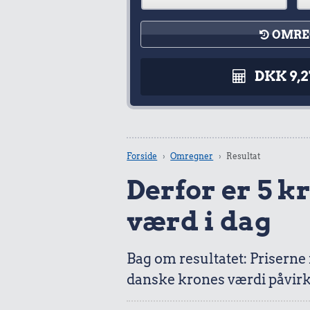
OMRE
DKK 9,
Forside
Omregner
Resultat
Derfor er 5 kr.
værd i dag
Bag om resultatet: Priserne
danske krones værdi påvirk