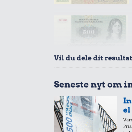
Vil du dele dit resulta
Seneste nyt om i
In
el
Vare
Pris