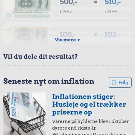
500,-
=
510,-
i 1993
i 1994
100,-
=
102,-
Vis mere
▼
i 1993
i 1994
Vil du dele dit resultat?
50,-
=
51,-
i 1993
i 1994
Seneste nyt om inflation
Følg
Inflationen stiger:
20,-
=
20,-
Husleje og el trækker
i 1993
i 1994
priserne op
Varerne på hylderne blev i oktober
dyrere end sidste år.
10,-
=
10,-
Prisstigningerne i Danmark tager