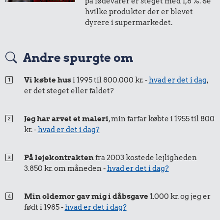
på fødevarer er steget med 1,8 %. Se
i 1993
i 1994
hvilke produkter der er blevet
dyrere i supermarkedet.
25 øre
=
0,26,-
Andre spurgte om
i 1993
i 1994
Vi købte hus
i 1995 til 800.000 kr. -
hvad er det i dag
,
er det steget eller faldet?
Jeg har arvet et maleri
, min farfar købte i 1955 til 800
kr. -
hvad er det i dag?
På lejekontrakten
fra 2003 kostede lejligheden
3.850 kr. om måneden -
hvad er det i dag?
Min oldemor gav mig i dåbsgave
1.000 kr. og jeg er
født i 1985 -
hvad er det i dag?