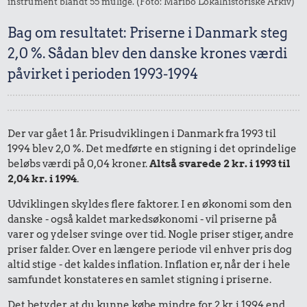
instrument blandt 55 mulige. (Foto: Maribo Lokalhistoriske Arkiv)
Bag om resultatet: Priserne i Danmark steg
2,0 %. Sådan blev den danske krones værdi
påvirket i perioden 1993-1994
Der var gået 1 år. Prisudviklingen i Danmark fra 1993 til
1994 blev 2,0 %. Det medførte en stigning i det oprindelige
beløbs værdi på 0,04 kroner.
Altså svarede 2 kr. i 1993 til
2,04 kr. i 1994
.
Udviklingen skyldes flere faktorer. I en økonomi som den
danske - også kaldet markedsøkonomi - vil priserne på
varer og ydelser svinge over tid. Nogle priser stiger, andre
priser falder. Over en længere periode vil enhver pris dog
altid stige - det kaldes inflation. Inflation er, når der i hele
samfundet konstateres en samlet stigning i priserne.
Det betyder, at du kunne købe mindre for 2 kr. i 1994 end