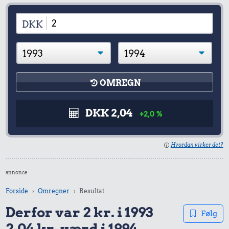
DKK
OMREGN
DKK 2,04
+2,0 %
Hvordan virker det?
annonce
Forside
Omregner
Resultat
Derfor var 2 kr. i 1993
Følg
2,04 kr. værd i 1994