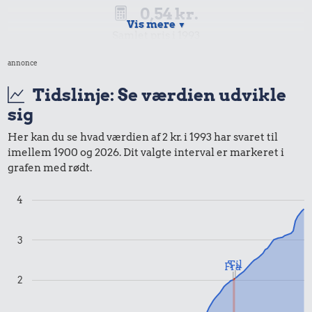
0,54 kr.
Vis mere
▼
Samlet pris i 1993
annonce
Priser i 1994
Tidslinje: Se værdien udvikle
sig
Her kan du se hvad værdien af 2 kr. i 1993 har svaret til
imellem 1900 og 2026. Dit valgte interval er markeret i
0,55 kr.
grafen med rødt.
Tyggegummi
4
0,55 kr.
3
Samlet pris i 1994
Til
Fra
2
Udvalgte varer fra danskernes indkøbskurv gennem tiderne.
Priser i nutidskroner er estimeret af Oldmoney. Priser i