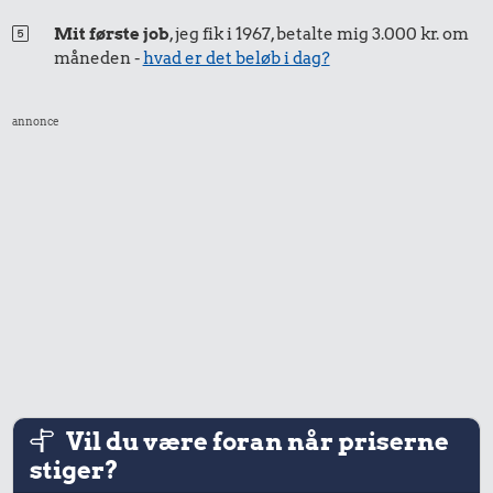
Mit første job
, jeg fik i 1967, betalte mig 3.000 kr. om
måneden -
hvad er det beløb i dag?
annonce
Vil du være foran når priserne
stiger?