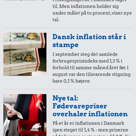
til. Men inflationen holder sig
i 1993
i 1994
under målet på to procent, viser nye
tal.
5,-
=
5,-
Dansk inflation står i
i 1993
i 1994
stampe
I september steg det samlede
forbrugerprisindeks med 1,3 % i
2,-
=
2,-
forhold til samme måned året før. I
august var den tilsvarende stigning
i 1993
i 1994
bare 0,1 % højere.
1,-
=
1,-
Nye tal:
Fødevarepriser
i 1993
i 1994
overhaler inflationen
På et år er inflationen i Danmark
50 øre
=
0,51,-
igen steget til 1,4 % - men priserne