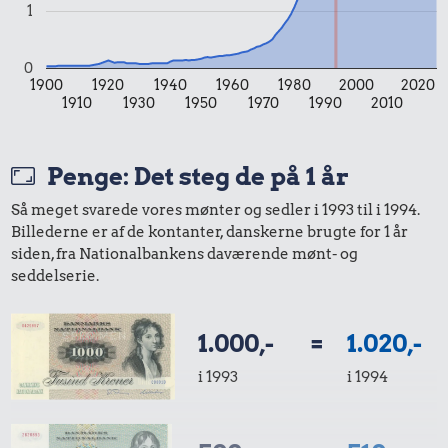
1
datidskroner er på baggrund af forbrugerprisindekset fra
Danmarks Statistik.
0
1900
1920
1940
1960
1980
2000
2020
1910
1930
1950
1970
1990
2010
Penge: Det steg de på 1 år
Så meget svarede vores mønter og sedler i 1993 til i 1994.
Billederne er af de kontanter, danskerne brugte for 1 år
siden, fra Nationalbankens daværende mønt- og
seddelserie.
1.000,-
=
1.020,-
i 1993
i 1994