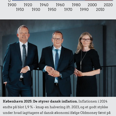
0
1900
1920
1940
1960
1980
2000
2020
35 kr.
1,00 kr.
1910
1930
1950
1970
1990
2010
1/2 kg hakket
Tyggegummi
13 kr.
oksekød
Syltede
rødbeder
49 kr.
Samlet pris i 2025
Udvalgte varer fra danskernes indkøbskurv gennem tiderne.
Priser i nutidskroner er estimeret af Oldmoney. Priser i
datidskroner er på baggrund af forbrugerprisindekset fra
Danmarks Statistik.
København 2025: De styrer dansk inflation.
Inflationen i 2024
endte på blot 1,9 % - knap en halvering ift. 2023, og et godt stykke
under hvad iagttagere af dansk økonomi ifølge Oldmoney først på