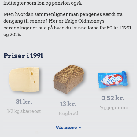
indtægter som løn og pension også.
Men hvordan sammenligner man pengenes værdi fra
dengang til senere? Her er ifølge Oldmoneys
beregninger et bud på hvad du kunne købe for 50 kr. i 1991
og 2025.
Priser i 1991
0,52 kr.
31 kr.
13 kr.
Tyggegummi
1/2 kg skæreost
Rugbrød
Vis mere
▼