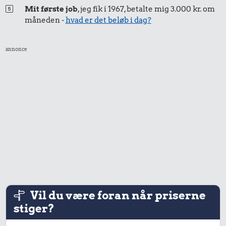
Mit første job
, jeg fik i 1967, betalte mig 3.000 kr. om
måneden -
hvad er det beløb i dag?
annonce
Vil du være foran når priserne
stiger?