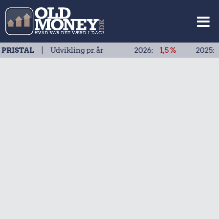
| Udvikling pr. år
2026:
1,5 %
2025:
1,9 %