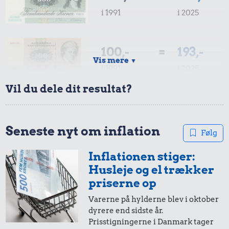
i 1991
i 2025
100,-
=
193,-
Vis mere
▼
i 1991
i 2025
Vil du dele dit resultat?
50,-
=
96,-
i 1991
i 2025
Seneste nyt om inflation
Følg
Inflationen stiger:
20,-
=
39,-
Husleje og el trækker
i 1991
i 2025
priserne op
Varerne på hylderne blev i oktober
dyrere end sidste år.
10,-
=
19,-
Prisstigningerne i Danmark tager