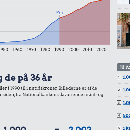
19 kr.
Fra
Samlet pris i 2026
kurv gennem tiderne. Priser i nutidskroner er estimeret af
baggrund af forbrugerprisindekset fra Danmarks Statistik.
1950
1960
1970
1980
1990
2000
2010
2020
M
g de på 36 år
1.0
r i 1990 til i nutidskroner. Billederne er af de
1.0
år siden, fra Nationalbankens daværende mønt- og
1.0
500
1.000,-
=
2.002,-
1 k