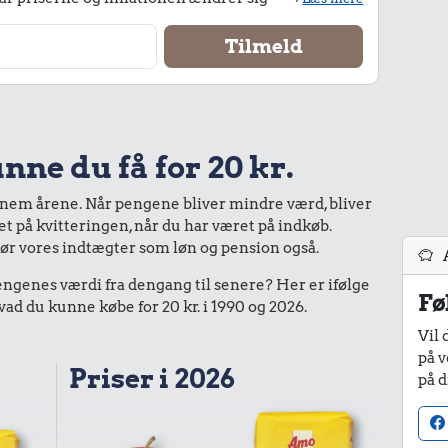
nne du få for 20 kr.
nnem årene. Når pengene bliver mindre værd, bliver
bet på kvitteringen, når du har været på indkøb.
gør vores indtægter som løn og pension også.
enes værdi fra dengang til senere? Her er ifølge
Fø
d du kunne købe for 20 kr. i 1990 og 2026.
Vil 
på v
Priser i 2026
på d