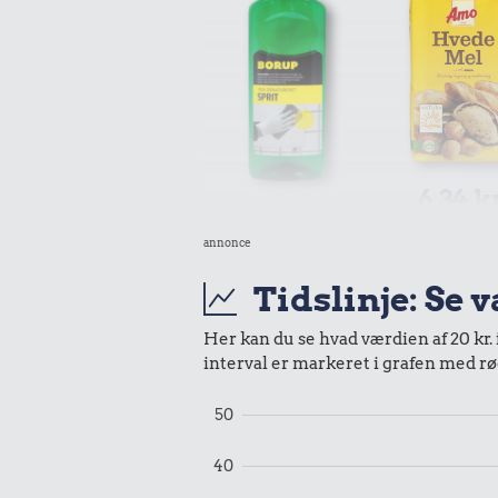
6,34 k
11 kr.
2 kg me
annonce
Husholdningssprit
Tidslinje: Se 
Her kan du se hvad værdien af 20 kr. 
interval er markeret i grafen med rø
0,51 kr.
50
Tyggegummi
40