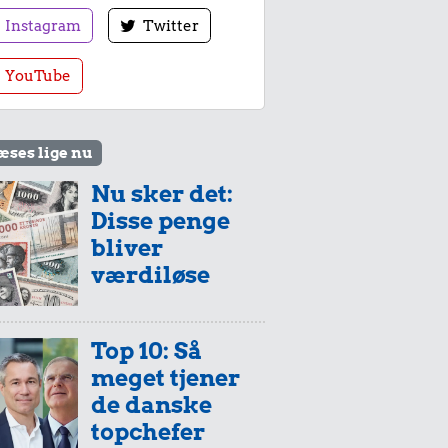
Instagram
Twitter
YouTube
æses lige nu
Nu sker det:
Disse penge
bliver
værdiløse
Top 10: Så
meget tjener
de danske
topchefer