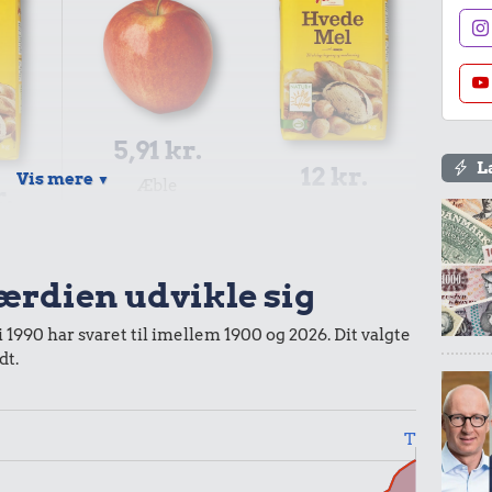
5,91 kr.
L
12 kr.
Vis mere
▼
Æble
r.
2 kg mel
l
værdien udvikle sig
i 1990 har svaret til imellem 1900 og 2026. Dit valgte
dt.
0,99 kr.
Tyggegummi
Til