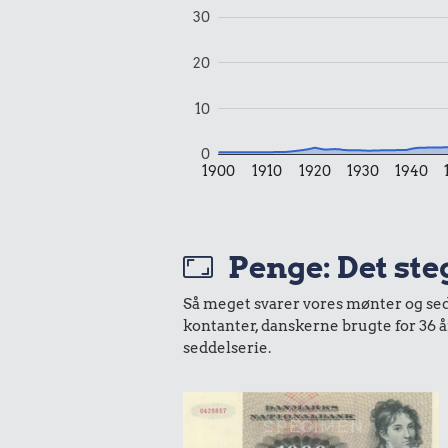
30
18 kr.
20
Samlet pris i 1990
10
Udvalgte varer fra danskernes indkøbs
Oldmoney. Priser i datidskroner er på 
0
1900
1910
1920
1930
1940
Penge: Det ste
Så meget svarer vores mønter og sedle
kontanter, danskerne brugte for 36 
seddelserie.