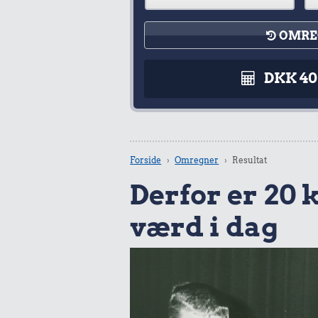
OMRE
DKK 4
Forside
Omregner
Resultat
Derfor er 20 k
værd i dag