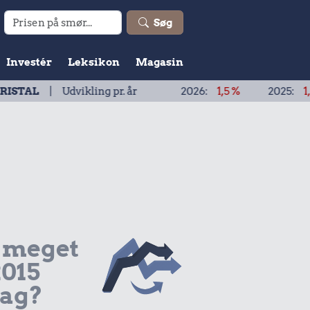
Søg
Investér
Leksikon
Magasin
dvikling pr. år
2026:
1,5 %
2025:
1,9 %
202
 meget
2015
dag?