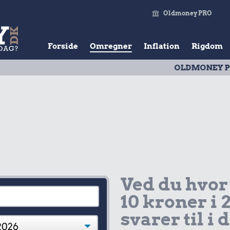
Oldmoney PRO
Forside
Omregner
Inflation
Rigdom
OLDMONEY PRISTAL
| U
Ved du hvor
10 kroner i 
svarer til i 