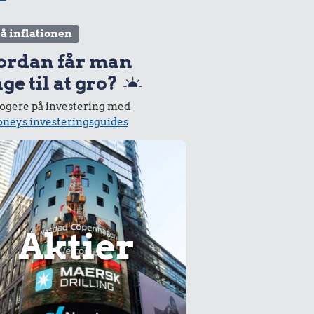
lå inflationen
ordan får man
ge til at gro?
logere på investering med
neys investeringsguides
Aktier