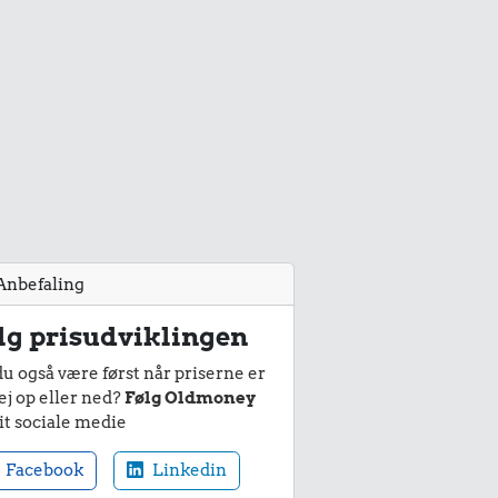
Anbefaling
lg prisudviklingen
du også være først når priserne er
ej op eller ned?
Følg Oldmoney
it sociale medie
Facebook
Linkedin