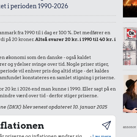
et i perioden 1990-2026
Danmark fra 1990 til i dag er 100 %. Det medfører en
rdi på 20 kroner.
Altså svarer 20 kr. i 1990 til 40 kr. i
I en økonomi som den danske - også kaldet
r og ydelser svinge over tid. Nogle priser stiger,
periode vil enhver pris dog altid stige - det kaldes
le samfundet konstateres en samlet stigning i priserne.
r 20 kr. i 2026 end man kunne i 1990. Eller sagt på en
ndre værd over tid - derfor stiger priserne.
ne (DKK) blev senest opdateret 10. januar 2025
flationen
annonce
r priserne og inflationen ændrer sig
›
Læs mere