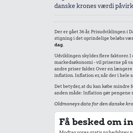
danske krones værdi påvirk
Der er gået 36 år. Prisudviklingen i 
stigning i det oprindelige beløbs væ
dag
.
Udviklingen skyldes flere faktorer. 
markedsøkonomi - vil priserne på vare
andre priser falder. Over en længere 
inflation. Inflation er, når der i he
Det betyder, at du kan købe mindre fo
anden måde: Inflation gør pengene mi
Oldmoneys data for den danske kro
Få besked om in
Modtag vores gratis nyhedsbrev nå