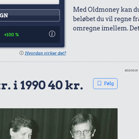
Med Oldmoney kan du 
GN
beløbet du vil regne fr
omregne imellem. Det 
0
+100 %
Hvordan virker det?
annonce
r. i 1990 40 kr.
Følg