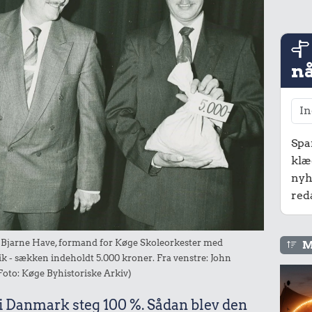
nå
Spa
klæ
nyh
red
Bjarne Have, formand for Køge Skoleorkester med
M
 - sækken indeholdt 5.000 kroner. Fra venstre: John
Foto: Køge Byhistoriske Arkiv)
 i Danmark steg 100 %. Sådan blev den