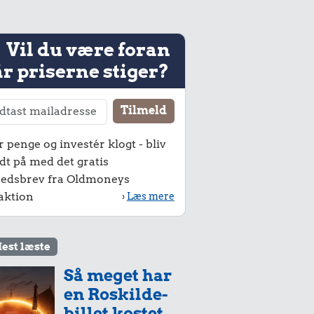
Vil du være foran
r priserne stiger?
r penge og investér klogt - bliv
dt på med det gratis
edsbrev fra Oldmoneys
aktion
›
Læs mere
est læste
Så meget har
en Roskilde-
billet kostet