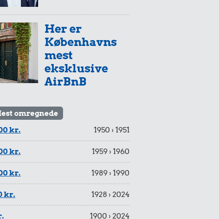
Her er
Københavns
mest
eksklusive
AirBnB
est omregnede
00 kr.
1950 › 1951
00 kr.
1959 › 1960
00 kr.
1989 › 1990
 kr.
1928 › 2024
r.
1900 › 2024