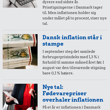
dyrere end sidste år.
10,-
=
20,-
Prisstigningerne i Danmark tager
til. Men inflationen holder sig
i 1990
i 2025
under målet på to procent, viser nye
tal.
5,-
=
10,-
Dansk inflation står i
i 1990
i 2025
stampe
I september steg det samlede
forbrugerprisindeks med 1,3 % i
50 øre
=
0,99,-
forhold til samme måned året før. I
august var den tilsvarende stigning
i 1990
i 2025
bare 0,1 % højere.
25 øre
=
0,49,-
Nye tal:
Fødevarepriser
i 1990
i 2025
overhaler inflationen
På et år er inflationen i Danmark