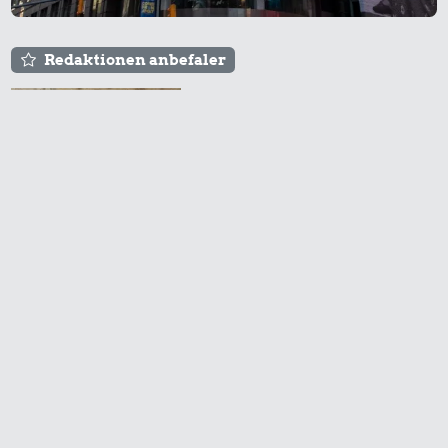
Redaktionen anbefaler
Agnes og Røde lejede
sig ind for 20 kr. -
hvad er det i dag?
Prisen på en tur i
biografen er steget på
få år