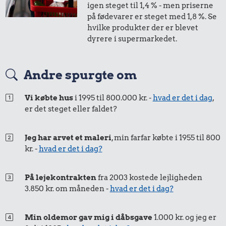
igen steget til 1,4 % - men priserne
på fødevarer er steget med 1,8 %. Se
hvilke produkter der er blevet
dyrere i supermarkedet.
Andre spurgte om
Vi købte hus
i 1995 til 800.000 kr. -
hvad er det i dag
,
er det steget eller faldet?
Jeg har arvet et maleri
, min farfar købte i 1955 til 800
kr. -
hvad er det i dag?
På lejekontrakten
fra 2003 kostede lejligheden
3.850 kr. om måneden -
hvad er det i dag?
Min oldemor gav mig i dåbsgave
1.000 kr. og jeg er