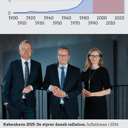
5
100 g
0
flæskesvær
1900
1920
1940
1960
1980
2000
2020
1910
1930
1950
1970
1990
2010
10 kr.
Samlet pris i 2025
Udvalgte varer fra danskernes indkøbskurv gennem tiderne.
Priser i nutidskroner er estimeret af Oldmoney. Priser i
datidskroner er på baggrund af forbrugerprisindekset fra
Danmarks Statistik.
København 2025: De styrer dansk inflation.
Inflationen i 2024