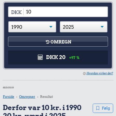
DKK
OMREGN
DKK 20
+97 %
Hvordan virker det?
annonce
Forside
Omregner
Resultat
Derfor var 10 kr. i 1990
Følg
20 kr. værd i 2025