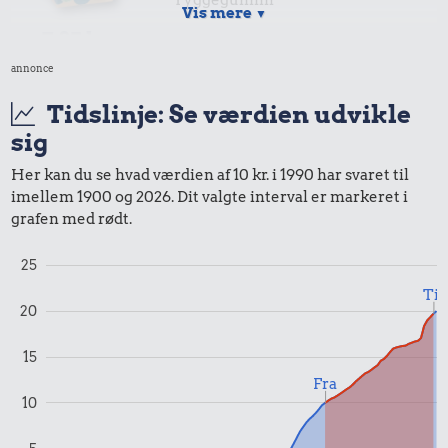
Vis mere
▼
7,35 kr.
annonce
1 liter mælk
Tidslinje: Se værdien udvikle
7,86 kr.
sig
Samlet pris i 1990
Her kan du se hvad værdien af 10 kr. i 1990 har svaret til
imellem 1900 og 2026. Dit valgte interval er markeret i
grafen med rødt.
Priser i 2025
25
Til
20
15
Fra
10
1,00 kr.
9,00 kr.
Tyggegummi