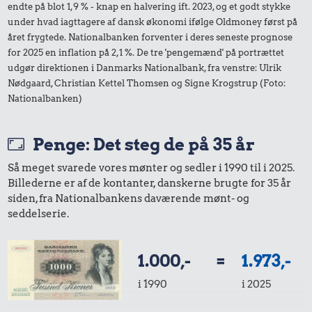
endte på blot 1,9 % - knap en halvering ift. 2023, og et godt stykke
under hvad iagttagere af dansk økonomi ifølge Oldmoney først på
året frygtede. Nationalbanken forventer i deres seneste prognose
for 2025 en inflation på 2,1 %. De tre 'pengemænd' på portrættet
udgør direktionen i Danmarks Nationalbank, fra venstre: Ulrik
Nødgaard, Christian Kettel Thomsen og Signe Krogstrup (Foto:
Nationalbanken)
Penge: Det steg de på 35 år
Så meget svarede vores mønter og sedler i 1990 til i 2025.
Billederne er af de kontanter, danskerne brugte for 35 år
siden, fra Nationalbankens daværende mønt- og
seddelserie.
1.000,-
=
1.973,-
i 1990
i 2025