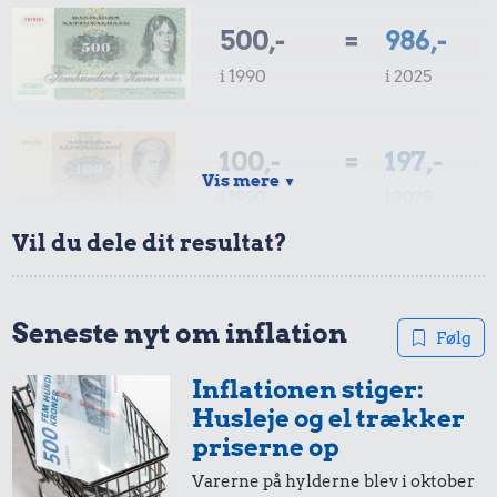
500,-
=
986,-
i 1990
i 2025
100,-
=
197,-
Vis mere
▼
i 1990
i 2025
Vil du dele dit resultat?
50,-
=
99,-
i 1990
i 2025
Seneste nyt om inflation
Følg
Inflationen stiger:
20,-
=
39,-
Husleje og el trækker
i 1990
i 2025
priserne op
Varerne på hylderne blev i oktober