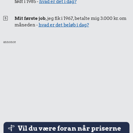
født i 1985 -
hvad er det i dag?
Mit første job
, jeg fik i 1967, betalte mig 3.000 kr. om
måneden -
hvad er det beløb i dag?
annonce
Vil du være foran når priserne