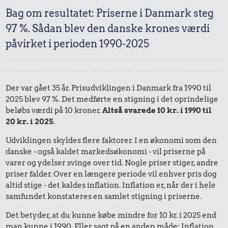
Bag om resultatet: Priserne i Danmark steg
97 %. Sådan blev den danske krones værdi
påvirket i perioden 1990-2025
Der var gået 35 år. Prisudviklingen i Danmark fra 1990 til
2025 blev 97 %. Det medførte en stigning i det oprindelige
beløbs værdi på 10 kroner.
Altså svarede 10 kr. i 1990 til
20 kr. i 2025
.
Udviklingen skyldes flere faktorer. I en økonomi som den
danske - også kaldet markedsøkonomi - vil priserne på
varer og ydelser svinge over tid. Nogle priser stiger, andre
priser falder. Over en længere periode vil enhver pris dog
altid stige - det kaldes inflation. Inflation er, når der i hele
samfundet konstateres en samlet stigning i priserne.
Det betyder, at du kunne købe mindre for 10 kr. i 2025 end
man kunne i 1990. Eller sagt på en anden måde: Inflation