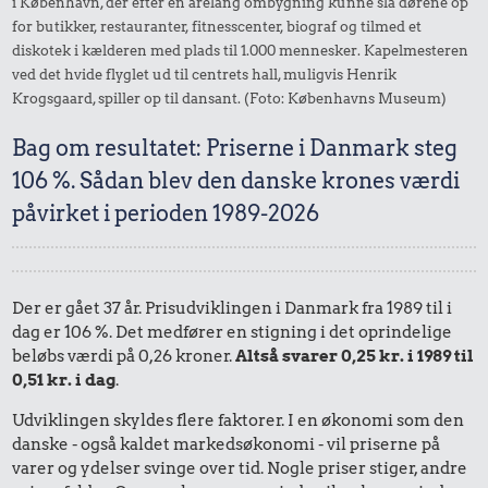
i København, der efter en årelang ombygning kunne slå dørene op
for butikker, restauranter, fitnesscenter, biograf og tilmed et
diskotek i kælderen med plads til 1.000 mennesker. Kapelmesteren
ved det hvide flyglet ud til centrets hall, muligvis Henrik
Krogsgaard, spiller op til dansant. (Foto: Københavns Museum)
Bag om resultatet: Priserne i Danmark steg
106 %. Sådan blev den danske krones værdi
påvirket i perioden 1989-2026
Der er gået 37 år. Prisudviklingen i Danmark fra 1989 til i
dag er 106 %. Det medfører en stigning i det oprindelige
beløbs værdi på 0,26 kroner.
Altså svarer 0,25 kr. i 1989 til
0,51 kr. i dag
.
Udviklingen skyldes flere faktorer. I en økonomi som den
danske - også kaldet markedsøkonomi - vil priserne på
varer og ydelser svinge over tid. Nogle priser stiger, andre