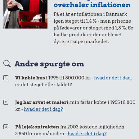
overhaler inflationen
På et år er inflationen i Danmark
10 øre
=
0,21,-
igen steget til 1,4 % - men priserne
på fødevarer er steget med 1,8 %. Se
i 1989
i dag
hvilke produkter der er blevet
dyrere i supermarkedet.
5 øre
=
0,10,-
Andre spurgte om
i 1989
i dag
Vi købte hus
i 1995 til 800.000 kr. -
hvad er det i dag
,
er det steget eller faldet?
Jeg har arvet et maleri
, min farfar købte i 1955 til 800
kr. -
hvad er det i dag?
På lejekontrakten
fra 2003 kostede lejligheden
3.850 kr. om måneden -
hvad er det i dag?