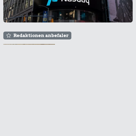
Redaktionen anbefaler
Agnes og Røde lejede
sig ind for 20 kr. -
hvad er det i dag?
Prisen på en tur i
biografen er steget på
få år