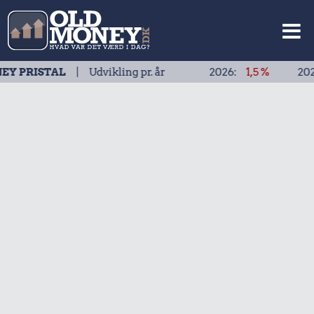
TAL
| Udvikling pr. år
2026:
1,5 %
2025:
1,9 %