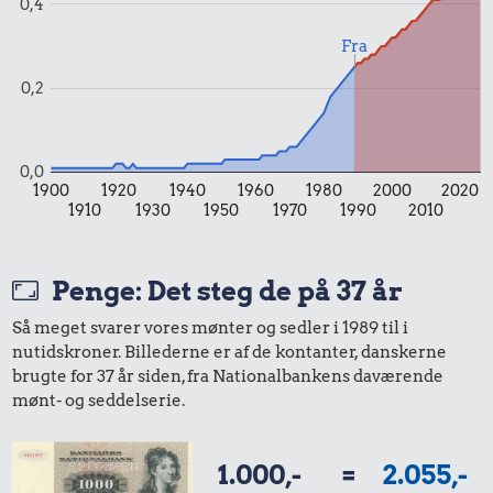
0,4
Fra
0,2
0,0
1900
1920
1940
1960
1980
2000
2020
1910
1930
1950
1970
1990
2010
Penge: Det steg de på 37 år
Så meget svarer vores mønter og sedler i 1989 til i
nutidskroner. Billederne er af de kontanter, danskerne
brugte for 37 år siden, fra Nationalbankens daværende
mønt- og seddelserie.
1.000,-
=
2.055,-