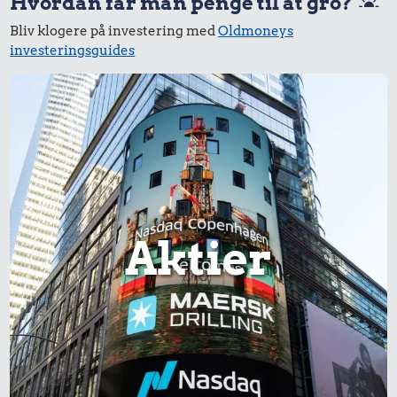
Hvordan får man penge til at gro?
Bliv klogere på investering med
Oldmoneys
investeringsguides
Aktier