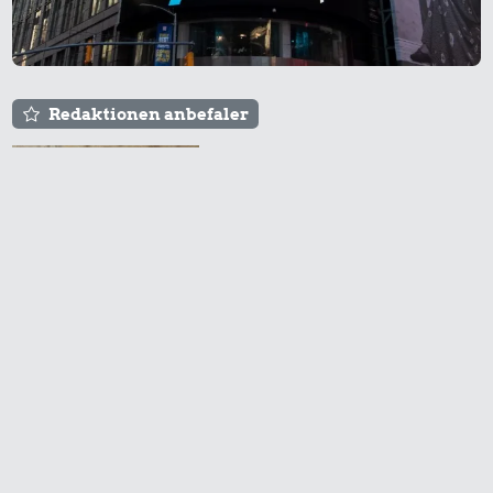
Redaktionen anbefaler
Agnes og Røde lejede
sig ind for 20 kr. -
hvad er det i dag?
Prisen på en tur i
biografen er steget på
få år