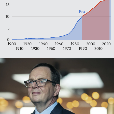
Banan
15
Fra
10
7,85 kr.
5
Samlet pris i 2024
0
Udvalgte varer fra danskernes indkøbskurv gennem tiderne.
1900
1920
1940
1960
1980
2000
2020
Priser i nutidskroner er estimeret af Oldmoney. Priser i
1910
1930
1950
1970
1990
2010
datidskroner er på baggrund af forbrugerprisindekset fra
Danmarks Statistik.