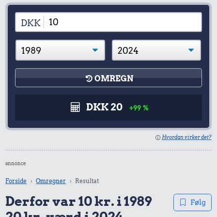
DKK
OMREGN
DKK 20
+99 %
Hvordan virker det?
annonce
Forside
Omregner
Resultat
Derfor var 10 kr. i 1989
Følg
20 kr. værd i 2024