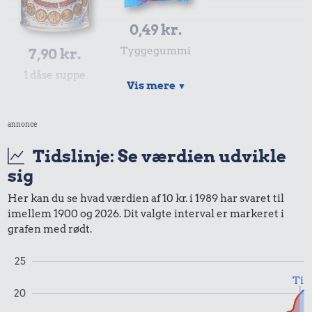
0,49 kr.
Tyggegummi
7,90 kr.
1 dåse suppe
Vis mere
▼
8,40 kr.
annonce
Samlet pris i 1989
Tidslinje: Se værdien udvikle
sig
Priser i 2024
Her kan du se hvad værdien af 10 kr. i 1989 har svaret til
imellem 1900 og 2026. Dit valgte interval er markeret i
grafen med rødt.
25
Til
0,98 kr.
20
6,87 kr.
Tyggegummi