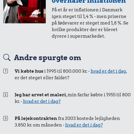
overhaler inflationen
På et år er inflationen i Danmark
10 øre
=
0,20,-
igen steget til 1,4 % - men priserne
på fødevarer er steget med 1,8 %. Se
i 1989
i 2024
hvilke produkter der er blevet
dyrere i supermarkedet.
5 øre
=
0,10,-
Andre spurgte om
i 1989
i 2024
Vi købte hus
i 1995 til 800.000 kr. -
hvad er det i dag
,
er det steget eller faldet?
Jeg har arvet et maleri
, min farfar købte i 1955 til 800
kr. -
hvad er det i dag?
På lejekontrakten
fra 2003 kostede lejligheden
3.850 kr. om måneden -
hvad er det i dag?