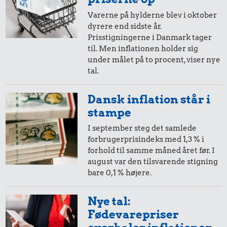
Varerne på hylderne blev i oktober
dyrere end sidste år.
10,-
=
20,-
Prisstigningerne i Danmark tager
til. Men inflationen holder sig
i 1989
i 2024
under målet på to procent, viser nye
tal.
5,-
=
10,-
Dansk inflation står i
i 1989
i 2024
stampe
I september steg det samlede
forbrugerprisindeks med 1,3 % i
50 øre
=
0,99,-
forhold til samme måned året før. I
august var den tilsvarende stigning
i 1989
i 2024
bare 0,1 % højere.
25 øre
=
0,50,-
Nye tal:
Fødevarepriser
i 1989
i 2024