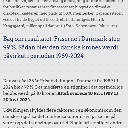
i København, der efter en årelang ombygning kunne slå dørene op
for butikker, restauranter, fitnesscenter, biograf og tilmed et
diskotek i kælderen med plads til 1.000 mennesker. Kapelmesteren
ved det hvide flyglet ud til centrets hall, muligvis Henrik
Krogsgaard, spiller op til dansant. (Foto: Københavns Museum)
Bag om resultatet: Priserne i Danmark steg
99 %. Sådan blev den danske krones værdi
påvirket i perioden 1989-2024
Der var gået 35 år. Prisudviklingen i Danmark fra 1989 til
2024 blev 99 %. Det medførte en stigning i det oprindelige
beløbs værdi på 10 kroner.
Altså svarede 10 kr. i 1989 til
20 kr. i 2024
.
Udviklingen skyldes flere faktorer. I en økonomi som den
danske - også kaldet markedsøkonomi - vil priserne på
varer og ydelser svinge over tid. Nogle priser stiger, andre