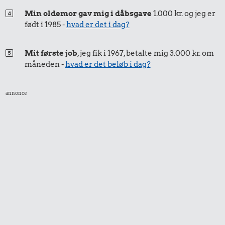
Min oldemor gav mig i dåbsgave
1.000 kr. og jeg er
født i 1985 -
hvad er det i dag?
Mit første job
, jeg fik i 1967, betalte mig 3.000 kr. om
måneden -
hvad er det beløb i dag?
annonce