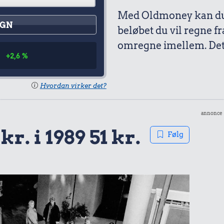
Med Oldmoney kan du 
GN
beløbet du vil regne fr
omregne imellem. Det 
1
+2,6 %
Hvordan virker det?
annonce
r. i 1989 51 kr.
Følg