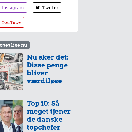
Instagram
Twitter
YouTube
æses lige nu
Nu sker det:
Disse penge
bliver
værdiløse
Top 10: Så
meget tjener
de danske
topchefer