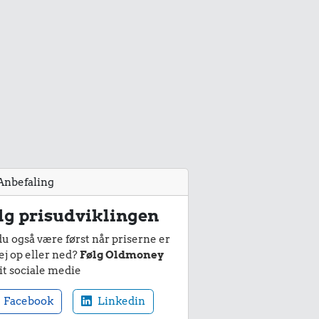
Anbefaling
lg prisudviklingen
du også være først når priserne er
ej op eller ned?
Følg Oldmoney
it sociale medie
Facebook
Linkedin