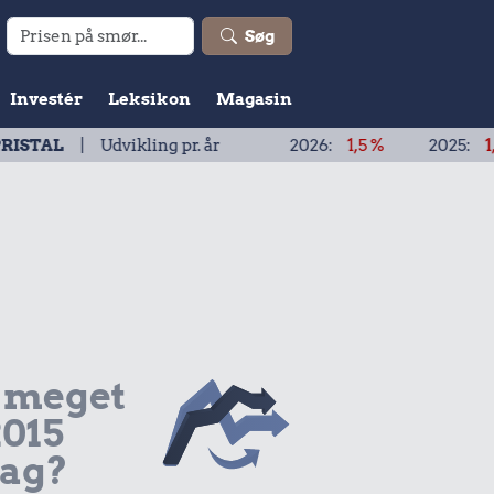
Søg
Investér
Leksikon
Magasin
vikling pr. år
2026:
1,5 %
2025:
1,9 %
2024
 meget
2015
dag?