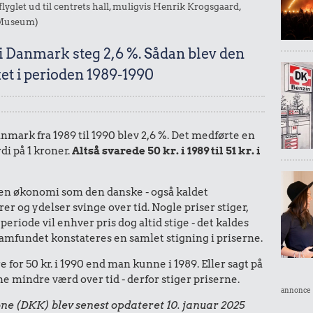
yglet ud til centrets hall, muligvis Henrik Krogsgaard,
s Museum)
 i Danmark steg 2,6 %. Sådan blev den
et i perioden 1989-1990
Danmark fra 1989 til 1990 blev 2,6 %. Det medførte en
di på 1 kroner.
Altså svarede 50 kr. i 1989 til 51 kr. i
I en økonomi som den danske - også kaldet
r og ydelser svinge over tid. Nogle priser stiger,
periode vil enhver pris dog altid stige - det kaldes
le samfundet konstateres en samlet stigning i priserne.
for 50 kr. i 1990 end man kunne i 1989. Eller sagt på
 mindre værd over tid - derfor stiger priserne.
annonce
ne (DKK) blev senest opdateret 10. januar 2025