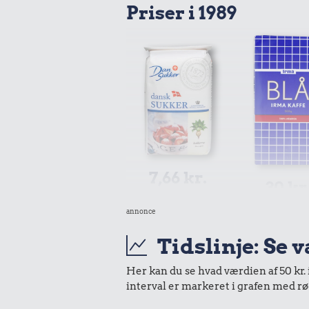
Priser i 1989
7,66 kr.
30 kr
1 kg sukker
1/2 kg kaf
annonce
Tidslinje: Se 
Her kan du se hvad værdien af 50 kr. 
interval er markeret i grafen med rø