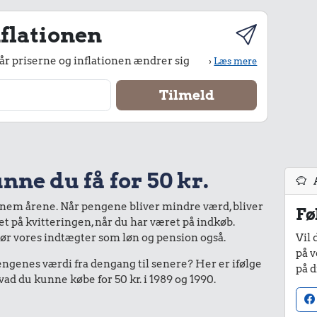
flationen
r priserne og inflationen ændrer sig
›
Læs mere
nne du få for 50 kr.
nnem årene. Når pengene bliver mindre værd, bliver
Fø
bet på kvitteringen, når du har været på indkøb.
gør vores indtægter som løn og pension også.
Vil 
på v
enes værdi fra dengang til senere? Her er ifølge
på d
d du kunne købe for 50 kr. i 1989 og 1990.