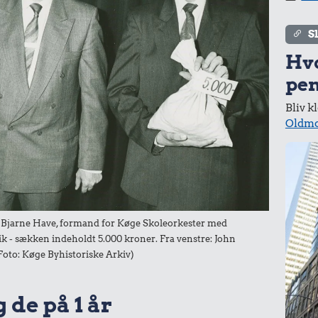
Samlet pris i 1990
S
kurv gennem tiderne. Priser i nutidskroner er estimeret af
Hv
baggrund af forbrugerprisindekset fra Danmarks Statistik.
pen
Bliv k
Oldmo
Bjarne Have, formand for Køge Skoleorkester med
 - sækken indeholdt 5.000 kroner. Fra venstre: John
Foto: Køge Byhistoriske Arkiv)
 de på 1 år