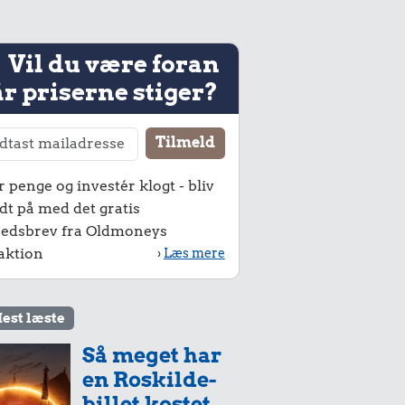
Vil du være foran
r priserne stiger?
r penge og investér klogt - bliv
dt på med det gratis
edsbrev fra Oldmoneys
aktion
›
Læs mere
est læste
Så meget har
en Roskilde-
billet kostet