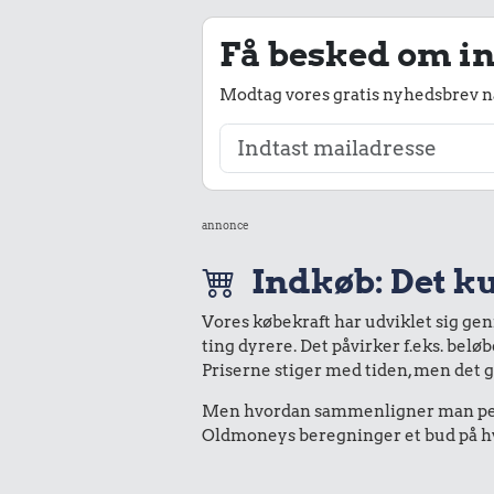
Få besked om in
Modtag vores gratis nyhedsbrev nå
annonce
Indkøb: Det ku
Vores købekraft har udviklet sig ge
ting dyrere. Det påvirker f.eks. belø
Priserne stiger med tiden, men det 
Men hvordan sammenligner man peng
Oldmoneys beregninger et bud på hva