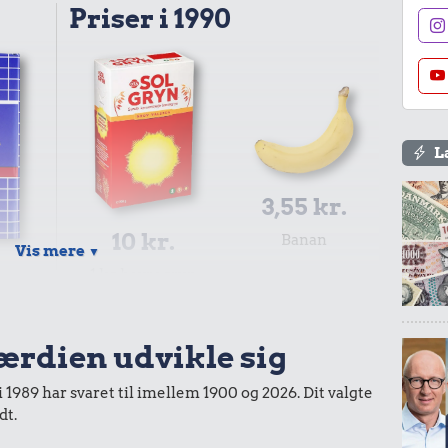
Priser i 1990
L
3,55 kr.
10 kr.
Banan
Vis mere
▼
.
1 kg havregryn
fe
værdien udvikle sig
i 1989 har svaret til imellem 1900 og 2026. Dit valgte
dt.