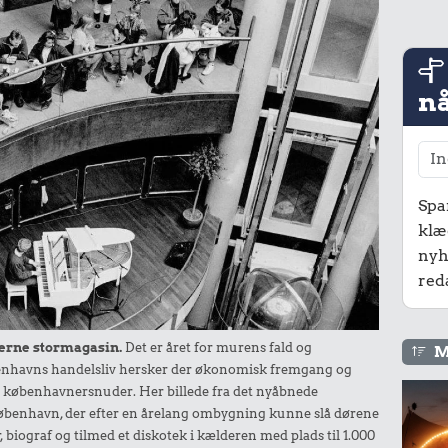
nå
Spa
klæ
nyh
red
erne stormagasin.
Det er året for murens fald og
M
nhavns handelsliv hersker der økonomisk fremgang og
e københavnersnuder. Her billede fra det nyåbnede
København, der efter en årelang ombygning kunne slå dørene
r, biograf og tilmed et diskotek i kælderen med plads til 1.000