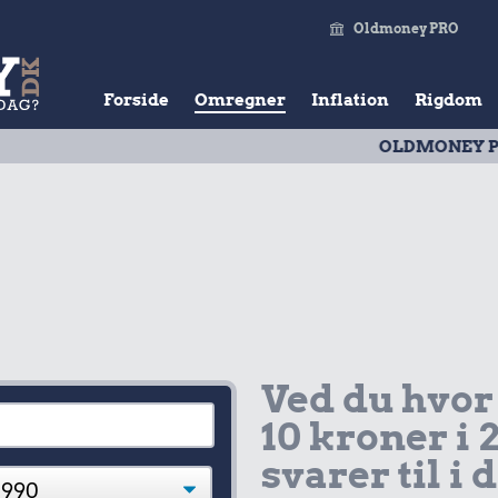
Oldmoney PRO
Forside
Omregner
Inflation
Rigdom
OLDMONEY PRISTAL
| Ud
Ved du hvor
10 kroner i 
svarer til i 