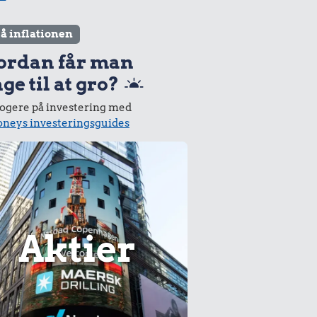
lå inflationen
ordan får man
ge til at gro?
logere på investering med
neys investeringsguides
Aktier