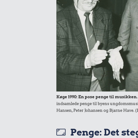
Samlet pris i 1989
Udvalgte varer fra danskernes indkøbs
Oldmoney. Priser i datidskroner er på 
Køge 1990: En pose penge til musikken.
indsamlede penge til byens ungdomsmusik
Hansen, Peter Johansen og Bjarne Have. (
Penge: Det steg