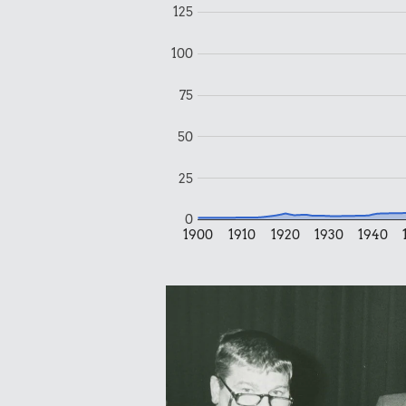
125
100
4,94 kr.
75
Agurk
7,16 k
50
1 liter mæ
25
0
1900
1910
1920
1930
1940
0,49 kr.
Tyggegummi
50 kr.