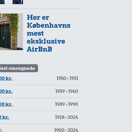
Her er
Københavns
mest
eksklusive
AirBnB
est omregnede
00 kr.
1950 › 1951
00 kr.
1959 › 1960
00 kr.
1989 › 1990
 kr.
1928 › 2024
r.
1900 › 2024