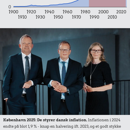
0
1900
1920
1940
1960
1980
2000
2020
1910
1930
1950
1970
1990
2010
1,00 kr.
Tyggegummi
18 kr.
Pilsner
19 kr.
Samlet pris i 2025
Udvalgte varer fra danskernes indkøbskurv gennem tiderne.
Priser i nutidskroner er estimeret af Oldmoney. Priser i
datidskroner er på baggrund af forbrugerprisindekset fra
København 2025: De styrer dansk inflation.
Inflationen i 2024
Danmarks Statistik.
endte på blot 1,9 % - knap en halvering ift. 2023, og et godt stykke