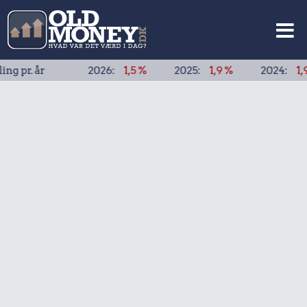
r. år
2026:
1,5 %
2025:
1,9 %
2024:
1,9 %
2