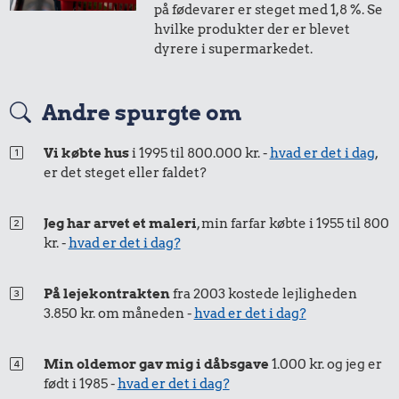
på fødevarer er steget med 1,8 %. Se
hvilke produkter der er blevet
dyrere i supermarkedet.
Andre spurgte om
Vi købte hus
i 1995 til 800.000 kr. -
hvad er det i dag
,
er det steget eller faldet?
Jeg har arvet et maleri
, min farfar købte i 1955 til 800
kr. -
hvad er det i dag?
På lejekontrakten
fra 2003 kostede lejligheden
3.850 kr. om måneden -
hvad er det i dag?
Min oldemor gav mig i dåbsgave
1.000 kr. og jeg er
født i 1985 -
hvad er det i dag?