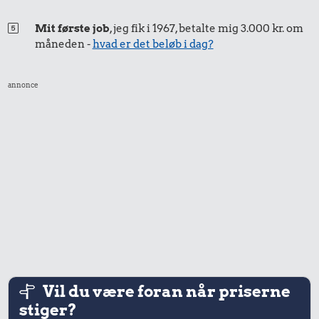
Mit første job
, jeg fik i 1967, betalte mig 3.000 kr. om
måneden -
hvad er det beløb i dag?
annonce
Vil du være foran når priserne
stiger?