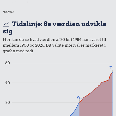
2 kg mel
annonce
Tidslinje: Se værdien udvikle
sig
Her kan du se hvad værdien af 20 kr. i 1984 har svaret til
0,40 kr.
imellem 1900 og 2026. Dit valgte interval er markeret i
Tyggegummi
grafen med rødt.
60
18 kr.
Til
Samlet pris i 1984
40
Priser i 2025
Fra
20