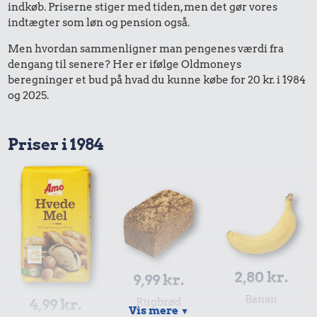
indkøb. Priserne stiger med tiden, men det gør vores
indtægter som løn og pension også.
Men hvordan sammenligner man pengenes værdi fra
dengang til senere? Her er ifølge Oldmoneys
beregninger et bud på hvad du kunne købe for 20 kr. i 1984
og 2025.
Priser i 1984
2,80 kr.
9,99 kr.
Banan
4,99 kr.
Rugbrød
Vis mere
▼