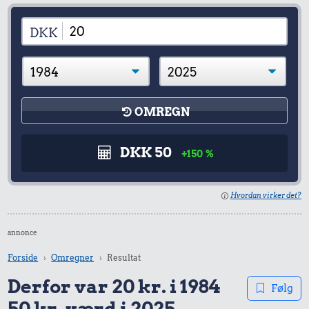
DKK
OMREGN
DKK 50
+150 %
Hvordan virker det?
annonce
Forside
Omregner
Resultat
Derfor var 20 kr. i 1984
Følg
50 kr. værd i 2025