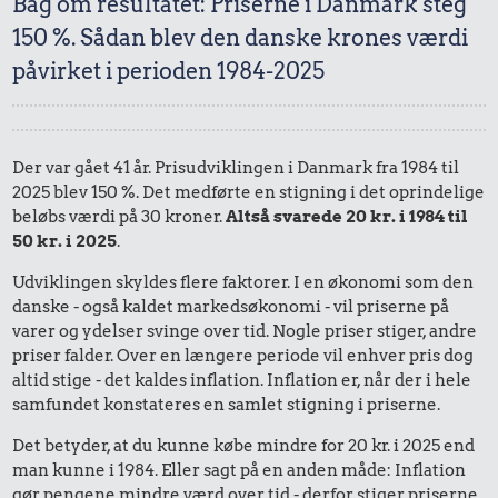
Bag om resultatet: Priserne i Danmark steg
150 %. Sådan blev den danske krones værdi
påvirket i perioden 1984-2025
Der var gået 41 år. Prisudviklingen i Danmark fra 1984 til
2025 blev 150 %. Det medførte en stigning i det oprindelige
beløbs værdi på 30 kroner.
Altså svarede 20 kr. i 1984 til
50 kr. i 2025
.
Udviklingen skyldes flere faktorer. I en økonomi som den
danske - også kaldet markedsøkonomi - vil priserne på
varer og ydelser svinge over tid. Nogle priser stiger, andre
priser falder. Over en længere periode vil enhver pris dog
altid stige - det kaldes inflation. Inflation er, når der i hele
samfundet konstateres en samlet stigning i priserne.
Det betyder, at du kunne købe mindre for 20 kr. i 2025 end
man kunne i 1984. Eller sagt på en anden måde: Inflation
gør pengene mindre værd over tid - derfor stiger priserne.