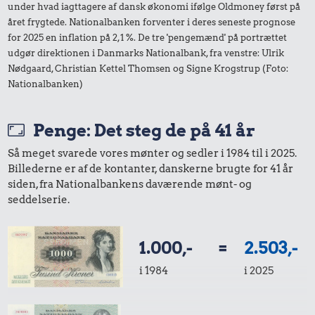
under hvad iagttagere af dansk økonomi ifølge Oldmoney først på
året frygtede. Nationalbanken forventer i deres seneste prognose
for 2025 en inflation på 2,1 %. De tre 'pengemænd' på portrættet
udgør direktionen i Danmarks Nationalbank, fra venstre: Ulrik
Nødgaard, Christian Kettel Thomsen og Signe Krogstrup (Foto:
Nationalbanken)
Penge: Det steg de på 41 år
Så meget svarede vores mønter og sedler i 1984 til i 2025.
Billederne er af de kontanter, danskerne brugte for 41 år
siden, fra Nationalbankens daværende mønt- og
seddelserie.
1.000,-
=
2.503,-
i 1984
i 2025