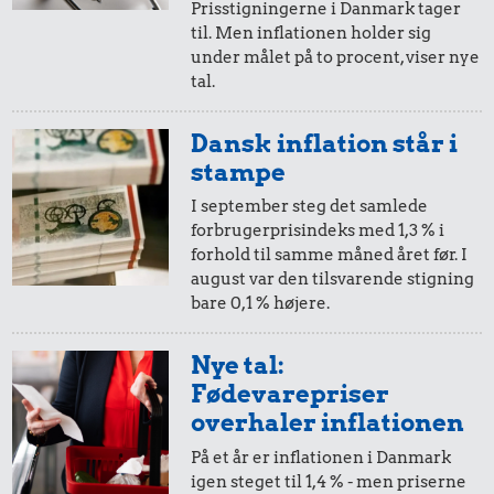
10,-
=
25,-
Prisstigningerne i Danmark tager
til. Men inflationen holder sig
i 1984
i 2025
under målet på to procent, viser nye
tal.
5,-
=
13,-
Dansk inflation står i
i 1984
i 2025
stampe
I september steg det samlede
forbrugerprisindeks med 1,3 % i
10 øre
=
0,25,-
forhold til samme måned året før. I
august var den tilsvarende stigning
i 1984
i 2025
bare 0,1 % højere.
5 øre
=
0,13,-
Nye tal:
Fødevarepriser
i 1984
i 2025
overhaler inflationen
På et år er inflationen i Danmark
igen steget til 1,4 % - men priserne