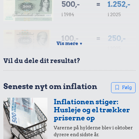
500,-
=
1.252,-
i 1984
i 2025
100,-
=
250,-
Vis mere
▼
i 1984
i 2025
Vil du dele dit resultat?
50,-
=
125,-
i 1984
i 2025
Seneste nyt om inflation
Følg
Inflationen stiger:
20,-
=
50,-
Husleje og el trækker
i 1984
i 2025
priserne op
Varerne på hylderne blev i oktober
dyrere end sidste år.