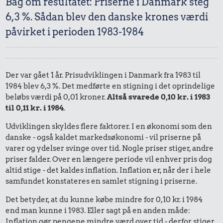
Bag om resultatet: Priserne i Danmark steg
6,3 %. Sådan blev den danske krones værdi
påvirket i perioden 1983-1984
Der var gået 1 år. Prisudviklingen i Danmark fra 1983 til
1984 blev 6,3 %. Det medførte en stigning i det oprindelige
beløbs værdi på 0,01 kroner.
Altså svarede 0,10 kr. i 1983
til 0,11 kr. i 1984
.
Udviklingen skyldes flere faktorer. I en økonomi som den
danske - også kaldet markedsøkonomi - vil priserne på
varer og ydelser svinge over tid. Nogle priser stiger, andre
priser falder. Over en længere periode vil enhver pris dog
altid stige - det kaldes inflation. Inflation er, når der i hele
samfundet konstateres en samlet stigning i priserne.
Det betyder, at du kunne købe mindre for 0,10 kr. i 1984
end man kunne i 1983. Eller sagt på en anden måde:
Inflation gør pengene mindre værd over tid - derfor stiger