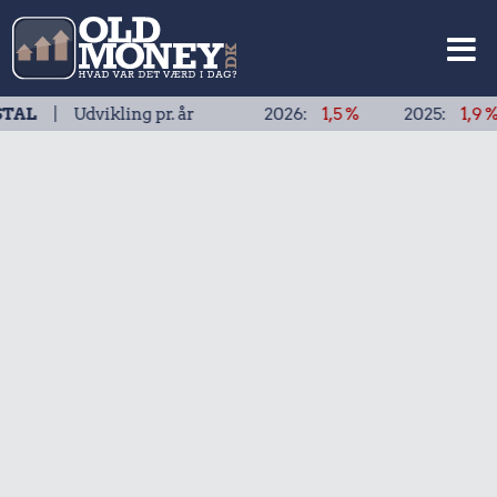
dvikling pr. år
2026:
1,5 %
2025:
1,9 %
202