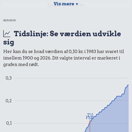
Vis mere
▼
Samlet pris i 1984
annonce
Udvalgte varer fra danskernes indkøbskurv gennem tiderne.
Priser i nutidskroner er estimeret af Oldmoney. Priser i
Tidslinje: Se værdien udvikle
datidskroner er på baggrund af forbrugerprisindekset fra
sig
Danmarks Statistik.
Her kan du se hvad værdien af 0,10 kr. i 1983 har svaret til
imellem 1900 og 2026. Dit valgte interval er markeret i
grafen med rødt.
0,3
0,2
Til
Fra
0,1