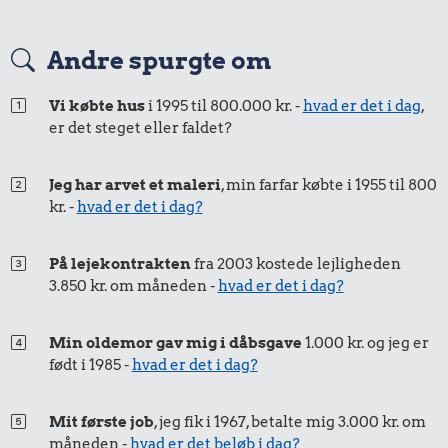
Andre spurgte om
Vi købte hus
i 1995 til 800.000 kr. -
hvad er det i dag
,
er det steget eller faldet?
Jeg har arvet et maleri
, min farfar købte i 1955 til 800
kr. -
hvad er det i dag?
På lejekontrakten
fra 2003 kostede lejligheden
3.850 kr. om måneden -
hvad er det i dag?
Min oldemor gav mig i dåbsgave
1.000 kr. og jeg er
født i 1985 -
hvad er det i dag?
Mit første job
, jeg fik i 1967, betalte mig 3.000 kr. om
måneden -
hvad er det beløb i dag?