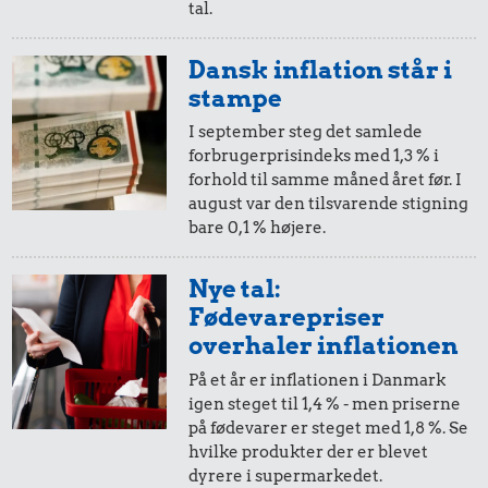
tal.
5,-
=
5,-
Dansk inflation står i
i 1983
i 1984
stampe
I september steg det samlede
forbrugerprisindeks med 1,3 % i
10 øre
=
0,11,-
forhold til samme måned året før. I
august var den tilsvarende stigning
i 1983
i 1984
bare 0,1 % højere.
5 øre
=
0,05,-
Nye tal:
Fødevarepriser
i 1983
i 1984
overhaler inflationen
På et år er inflationen i Danmark
igen steget til 1,4 % - men priserne
på fødevarer er steget med 1,8 %. Se
hvilke produkter der er blevet
dyrere i supermarkedet.