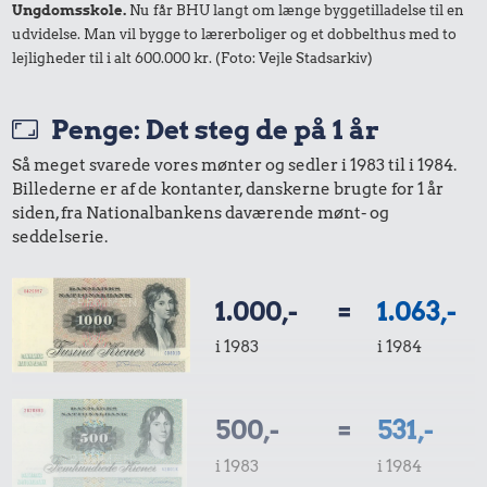
Ungdomsskole.
Nu får BHU langt om længe byggetilladelse til en
udvidelse. Man vil bygge to lærerboliger og et dobbelthus med to
lejligheder til i alt 600.000 kr. (Foto: Vejle Stadsarkiv)
Penge: Det steg de på 1 år
Så meget svarede vores mønter og sedler i 1983 til i 1984.
Billederne er af de kontanter, danskerne brugte for 1 år
siden, fra Nationalbankens daværende mønt- og
seddelserie.
1.000,-
=
1.063,-
i 1983
i 1984
500,-
=
531,-
i 1983
i 1984