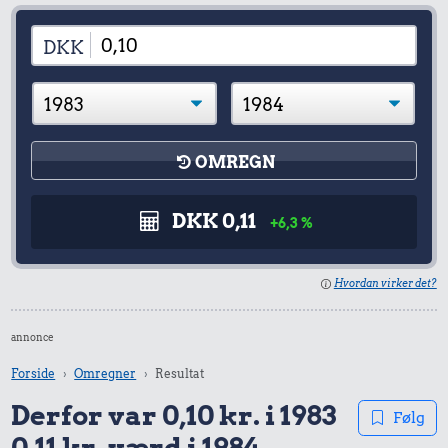
DKK
OMREGN
DKK 0,11
+6,3 %
Hvordan virker det?
annonce
Forside
Omregner
Resultat
Derfor var 0,10 kr. i 1983
Følg
0,11 kr. værd i 1984