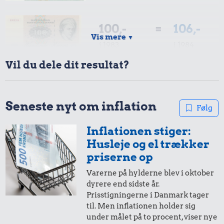
100,-
=
106,-
Vis mere
▼
i 1983
i 1984
Vil du dele dit resultat?
50,-
=
53,-
i 1983
i 1984
Seneste nyt om inflation
Følg
Inflationen stiger:
20,-
=
21,-
Husleje og el trækker
i 1983
i 1984
priserne op
Varerne på hylderne blev i oktober
dyrere end sidste år.
10,-
=
11,-
Prisstigningerne i Danmark tager
til. Men inflationen holder sig
i 1983
i 1984
under målet på to procent, viser nye