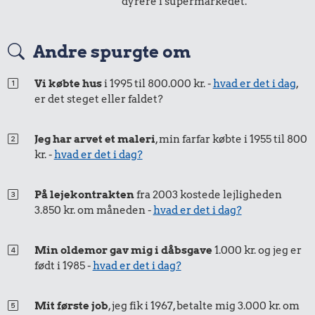
dyrere i supermarkedet.
Andre spurgte om
Vi købte hus
i 1995 til 800.000 kr. -
hvad er det i dag
,
er det steget eller faldet?
Jeg har arvet et maleri
, min farfar købte i 1955 til 800
kr. -
hvad er det i dag?
På lejekontrakten
fra 2003 kostede lejligheden
3.850 kr. om måneden -
hvad er det i dag?
Min oldemor gav mig i dåbsgave
1.000 kr. og jeg er
født i 1985 -
hvad er det i dag?
Mit første job
, jeg fik i 1967, betalte mig 3.000 kr. om