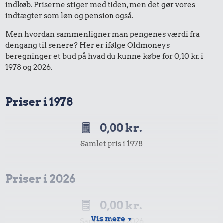
indkøb. Priserne stiger med tiden, men det gør vores
indtægter som løn og pension også.
Men hvordan sammenligner man pengenes værdi fra
dengang til senere? Her er ifølge Oldmoneys
beregninger et bud på hvad du kunne købe for 0,10 kr. i
1978 og 2026.
Priser i 1978
0,00 kr.
Samlet pris i 1978
Priser i 2026
0,00 kr.
Vis mere
▼
Samlet pris i 2026