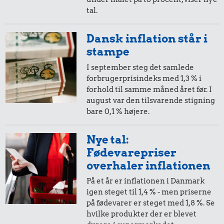
tal.
10 øre
=
0,44,-
Dansk inflation står i
i 1978
i dag
stampe
I september steg det samlede
forbrugerprisindeks med 1,3 % i
5 øre
=
0,22,-
forhold til samme måned året før. I
august var den tilsvarende stigning
i 1978
i dag
bare 0,1 % højere.
Nye tal:
Fødevarepriser
overhaler inflationen
På et år er inflationen i Danmark
igen steget til 1,4 % - men priserne
på fødevarer er steget med 1,8 %. Se
hvilke produkter der er blevet