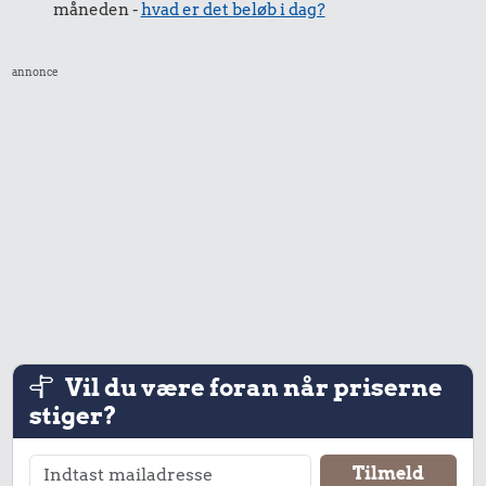
måneden -
hvad er det beløb i dag?
annonce
Vil du være foran når priserne
stiger?