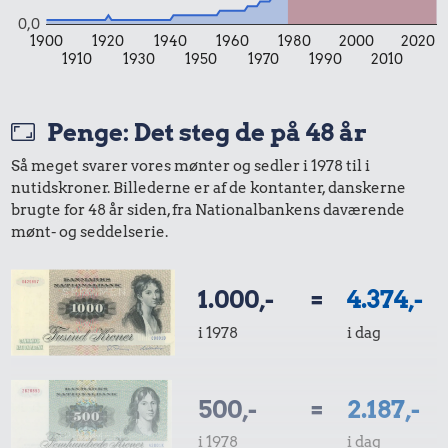
0,0
1900
1920
1940
1960
1980
2000
2020
1910
1930
1950
1970
1990
2010
Penge: Det steg de på 48 år
Så meget svarer vores mønter og sedler i 1978 til i
nutidskroner. Billederne er af de kontanter, danskerne
brugte for 48 år siden, fra Nationalbankens daværende
mønt- og seddelserie.
1.000,-
=
4.374,-
i 1978
i dag
500,-
=
2.187,-
i 1978
i dag