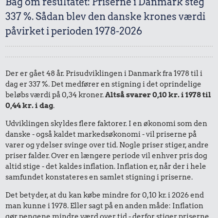
Bag om resultatet: Priserne i Danmark steg
337 %. Sådan blev den danske krones værdi
påvirket i perioden 1978-2026
Der er gået 48 år. Prisudviklingen i Danmark fra 1978 til i
dag er 337 %. Det medfører en stigning i det oprindelige
beløbs værdi på 0,34 kroner.
Altså svarer 0,10 kr. i 1978 til
0,44 kr. i dag
.
Udviklingen skyldes flere faktorer. I en økonomi som den
danske - også kaldet markedsøkonomi - vil priserne på
varer og ydelser svinge over tid. Nogle priser stiger, andre
priser falder. Over en længere periode vil enhver pris dog
altid stige - det kaldes inflation. Inflation er, når der i hele
samfundet konstateres en samlet stigning i priserne.
Det betyder, at du kan købe mindre for 0,10 kr. i 2026 end
man kunne i 1978. Eller sagt på en anden måde: Inflation
gør pengene mindre værd over tid - derfor stiger priserne.