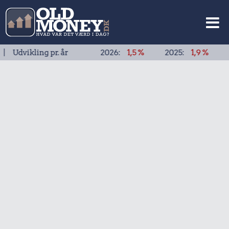
kling pr. år
2026:
1,5 %
2025:
1,9 %
2024:
1,