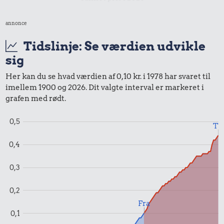
annonce
Udvalgte varer fra danskernes indkøbskurv gennem tiderne.
Priser i nutidskroner er estimeret af Oldmoney. Priser i
Tidslinje: Se værdien udvikle
datidskroner er på baggrund af forbrugerprisindekset fra
sig
Danmarks Statistik.
Her kan du se hvad værdien af 0,10 kr. i 1978 har svaret til
imellem 1900 og 2026. Dit valgte interval er markeret i
grafen med rødt.
0,5
Til
0,4
0,3
0,2
Fra
0,1