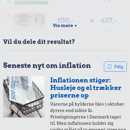
100,-
=
437,-
Vis mere
▼
i 1978
i dag
Vil du dele dit resultat?
50,-
=
219,-
i 1978
i dag
Seneste nyt om inflation
Følg
Inflationen stiger:
10,-
=
44,-
Husleje og el trækker
i 1978
i dag
priserne op
Varerne på hylderne blev i oktober
dyrere end sidste år.
5,-
=
22,-
Prisstigningerne i Danmark tager
til. Men inflationen holder sig
i 1978
i dag
under målet på to procent, viser nye