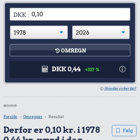
DKK
OMREGN
DKK 0,44
+337 %
Hvordan virker det?
annonce
Forside
Omregner
Resultat
Derfor er 0,10 kr. i 1978
Følg
0,44 kr. værd i dag