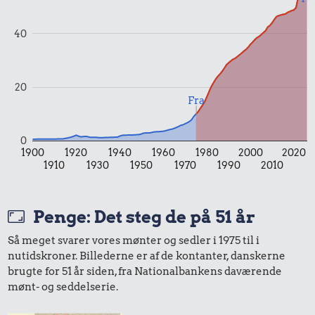
2,53 kr.
40
1 liter mælk
9,49 kr.
20
Fra
Samlet pris i 1975
0
1900
1920
1940
1960
1980
2000
2020
Priser i 2026
1910
1930
1950
1970
1990
2010
Penge: Det steg de på 51 år
Så meget svarer vores mønter og sedler i 1975 til i
nutidskroner. Billederne er af de kontanter, danskerne
0,99 kr.
brugte for 51 år siden, fra Nationalbankens daværende
5,91 kr.
Tyggegummi
mønt- og seddelserie.
Æble