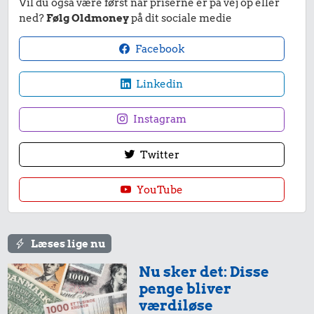
Vil du også være først når priserne er på vej op eller
ned?
Følg Oldmoney
på dit sociale medie
Facebook
Linkedin
Instagram
Twitter
YouTube
Læses lige nu
Nu sker det: Disse
penge bliver
værdiløse