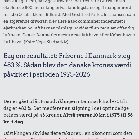
blev anlagt i 1961, da Lego-direktør Godtfred Kirk Christiansen
etablerede 800 meter lang privat landingsbane og flyhangar nord
for LEGO-fabrikken i Billund. Med Godtfred Kirk Christiansen som
en afgørende drivkraft blev flere nabokommuner indlemmet i
ejerkredsen og lufthavnen planlagt udvidet til en regulær offentlig
lufthavn. Den er Danmarks næststørste lufthavn efter Københavns
Lufthavn. (Foto: Vejle Stadsarkiv)
Bag om resultatet: Priserne i Danmark steg
483 %. Sådan blev den danske krones værdi
påvirket i perioden 1975-2026
Der er gået 51 år. Prisudviklingen i Danmark fra 1975 til i
dag er 483 %. Det medfører en stigning i det oprindelige
beløbs værdi på 48 kroner.
Altså svarer 10 kr. i 1975 til 58
kr. i dag
.
Udviklingen skyldes flere faktorer. I en økonomi som den