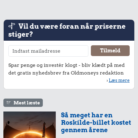
Vil du være foran når priserne
stiger?
Spar penge og investér klogt - bliv klædt på med
det gratis nyhedsbrev fra Oldmoneys redaktion
›
Læs mere
Mest læste
Så meget har en
Roskilde-billet kostet
gennem årene