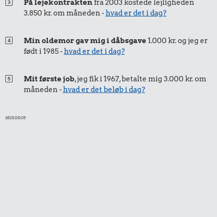
På lejekontrakten
fra 2003 kostede lejligheden
3.850 kr. om måneden -
hvad er det i dag?
Min oldemor gav mig i dåbsgave
1.000 kr. og jeg er
født i 1985 -
hvad er det i dag?
Mit første job
, jeg fik i 1967, betalte mig 3.000 kr. om
måneden -
hvad er det beløb i dag?
annonce