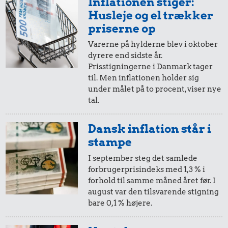
Inflationen stiger:
10,-
=
58,-
Husleje og el trækker
i 1975
i dag
priserne op
Varerne på hylderne blev i oktober
dyrere end sidste år.
5,-
=
29,-
Prisstigningerne i Danmark tager
til. Men inflationen holder sig
i 1975
i dag
under målet på to procent, viser nye
tal.
10 øre
=
0,58,-
Dansk inflation står i
i 1975
i dag
stampe
I september steg det samlede
forbrugerprisindeks med 1,3 % i
5 øre
=
0,29,-
forhold til samme måned året før. I
august var den tilsvarende stigning
i 1975
i dag
bare 0,1 % højere.