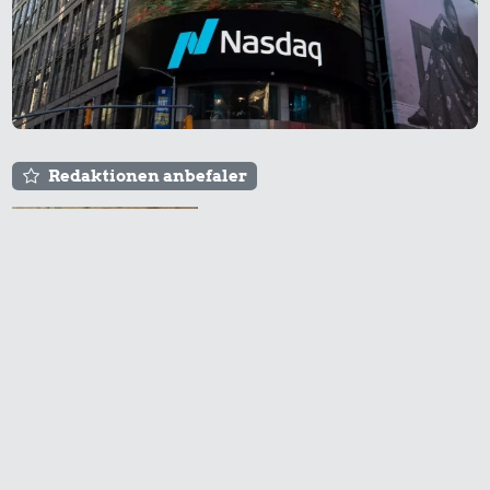
Redaktionen anbefaler
Agnes og Røde lejede
sig ind for 20 kr. -
hvad er det i dag?
Prisen på en tur i
biografen er steget på