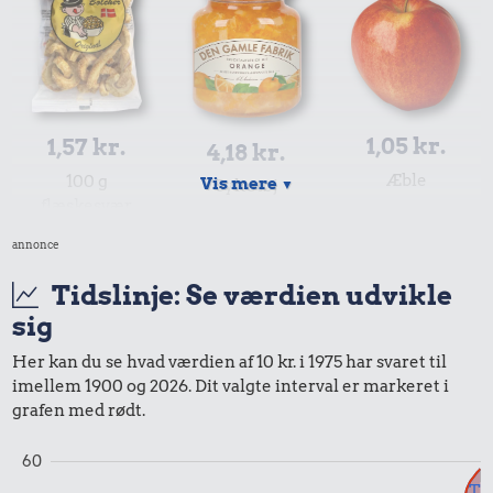
1,05 kr.
1,57 kr.
4,18 kr.
Æble
100 g
Vis mere
▼
Syltetøj
flæskesvær
annonce
Tidslinje: Se værdien udvikle
sig
Her kan du se hvad værdien af 10 kr. i 1975 har svaret til
imellem 1900 og 2026. Dit valgte interval er markeret i
grafen med rødt.
0,17 kr.
60
Tyggegummi
Til