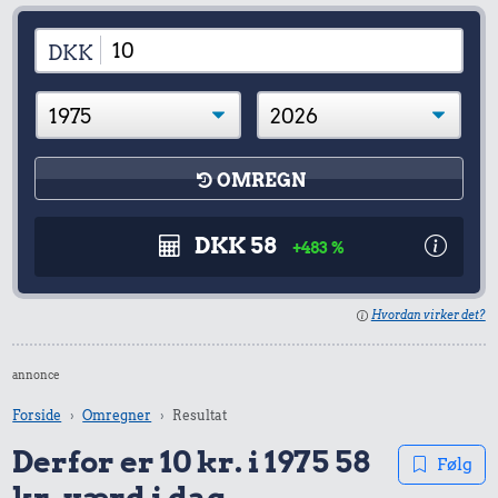
DKK
OMREGN
DKK 58
+483 %
Hvordan virker det?
annonce
Forside
Omregner
Resultat
Derfor er 10 kr. i 1975 58
Følg
kr. værd i dag