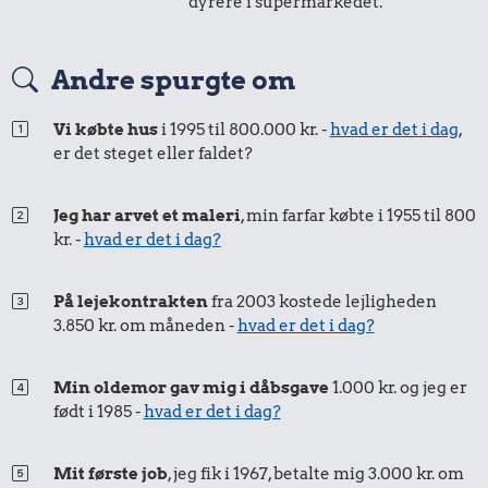
dyrere i supermarkedet.
Aarhus-
København
6,20 kr.
19 kr.
Andre spurgte om
100 g garn
Snaps
Vi købte hus
i 1995 til 800.000 kr. -
hvad er det i dag
,
er det steget eller faldet?
Jeg har arvet et maleri
, min farfar købte i 1955 til 800
kr. -
hvad er det i dag?
På lejekontrakten
fra 2003 kostede lejligheden
3.850 kr. om måneden -
hvad er det i dag?
0,96 kr.
Min oldemor gav mig i dåbsgave
1.000 kr. og jeg er
Banan
1,72 kr.
født i 1985 -
hvad er det i dag?
3,10 kr.
2 kg mel
Husholdningssprit
Mit første job
, jeg fik i 1967, betalte mig 3.000 kr. om