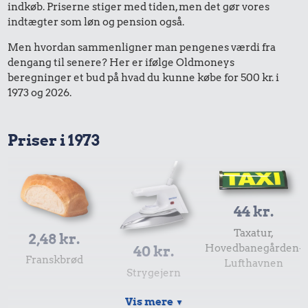
indkøb. Priserne stiger med tiden, men det gør vores
indtægter som løn og pension også.
Men hvordan sammenligner man pengenes værdi fra
dengang til senere? Her er ifølge Oldmoneys
beregninger et bud på hvad du kunne købe for 500 kr. i
1973 og 2026.
Priser i 1973
44 kr.
Taxatur,
2,48 kr.
Hovedbanegården-
40 kr.
Franskbrød
Lufthavnen
Strygejern
Vis mere
▼