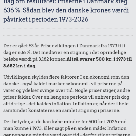
Bag om resultatet: Priserne i Danmark steg
636 %. Sådan blev den danske krones værdi
påvirket i perioden 1973-2026
Der er gået 53 år. Prisudviklingen i Danmark fra 1973 til i
dag er 636 %. Det medfører en stigning i det oprindelige
beløbs værdi på 3.182 kroner.
Altså svarer 500 kr. i 1973 til
3.682 kr. i dag
.
Udviklingen skyldes flere faktorer. I en økonomi som den
danske - også kaldet markedsøkonomi - vil priserne på
varer og ydelser svinge over tid. Nogle priser stiger, andre
priser falder. Over en længere periode vil enhver pris dog
altid stige - det kaldes inflation. Inflation er, når der i hele
samfundet konstateres en samlet stigning i priserne.
Det betyder, at du kan købe mindre for 500 kr. i 2026 end
man kunne i 1973. Eller sagt på en anden måde: Inflation
gør pengene mindre værd over tid - derfor stiger priserne.