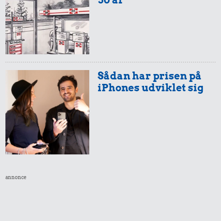
20 kr.
1 kg havregryn
Sådan har prisen på
iPhones udviklet sig
19 kr.
19 kr.
10 karklude
1 kg kartofler
15 kr.
Sodavand
annonce