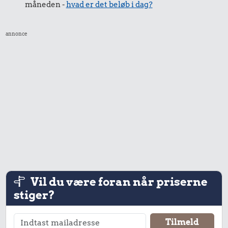
måneden -
hvad er det beløb i dag?
annonce
4,82 kr.
0,14 kr.
1/2 kg hakket
Tyggegummi
oksekød
8,27 kr.
1/2 kg kaffe
Vil du være foran når priserne
stiger?
7,58 kr.