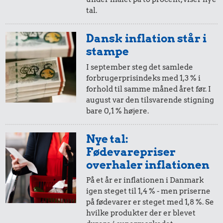
tal.
5 øre
=
0,37,-
Dansk inflation står i
i 1973
i dag
stampe
I september steg det samlede
58 kr.
forbrugerprisindeks med 1,3 % i
forhold til samme måned året før. I
Dæk
33 kr.
4,14 kr.
august var den tilsvarende stigning
bare 0,1 % højere.
10 kg gas
Is
Nye tal:
Fødevarepriser
overhaler inflationen
På et år er inflationen i Danmark
igen steget til 1,4 % - men priserne
44 kr.
på fødevarer er steget med 1,8 %. Se
hvilke produkter der er blevet
Togbillet,