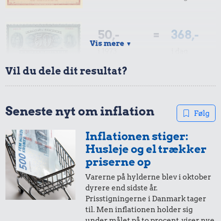
3,45 kr.
3,31 kr.
Biografbillet
Rugbrød
Syltetøj
50,-
=
368,-
Vis mere
▼
i 1973
i dag
Vil du dele dit resultat?
10,-
=
74,-
i 1973
i dag
Seneste nyt om inflation
Følg
83 kr.
Inflationen stiger:
3,72 kr.
5,-
=
37,-
Sko
Husleje og el trækker
1,79 kr.
200 g
i 1973
i dag
priserne op
Syltede
chokolade
rødbeder
Varerne på hylderne blev i oktober
dyrere end sidste år.
10 øre
=
0,74,-
Prisstigningerne i Danmark tager
til. Men inflationen holder sig
i 1973
i dag
under målet på to procent, viser nye