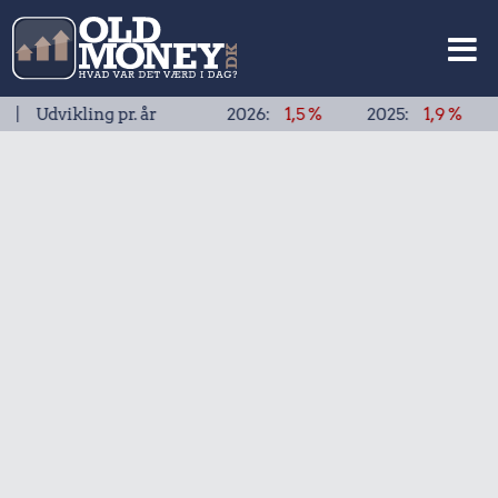
kling pr. år
2026:
1,5 %
2025:
1,9 %
2024:
1