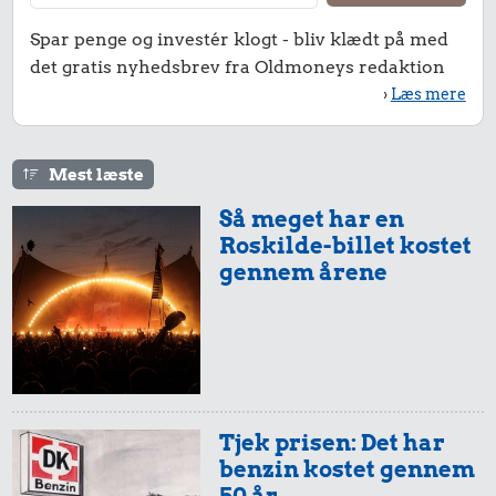
4,00 kr.
1/3 kg marcipan
0,83 kr.
6 æg
Spar penge og investér klogt - bliv klædt på med
Æble
det gratis nyhedsbrev fra Oldmoneys redaktion
›
Læs mere
500 kr.
Mest læste
Samlet pris i 1973
Så meget har en
Roskilde-billet kostet
Priser i 2026
gennem årene
Tjek prisen: Det har
59 kr.
6,90 kr.
benzin kostet gennem
1/2 kg skæreost
50 år
Banan