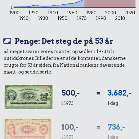
10 karklude
2,76 kr.
Agurk
0
1900
1920
1940
1960
1980
2000
2020
1 kg havregryn
1910
1930
1950
1970
1990
2010
Penge: Det steg de på 53 år
Så meget svarer vores mønter og sedler i 1973 til i
86 kr.
nutidskroner. Billederne er af de kontanter, danskerne
brugte for 53 år siden, fra Nationalbankens daværende
4,82 kr.
Flybillet,
3,86 kr.
mønt- og seddelserie.
København-
Avis
Hotdog
Mallorca
500,-
=
3.682,-
i 1973
i dag
100,-
=
736,-
13 kr.
i 1973
i dag