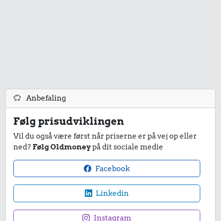
34 kr.
5,91 kr.
1/2 kg hakket
oksekød
Æble
315 kr.
Anbefaling
Bukser
Følg prisudviklingen
Vil du også være først når priserne er på vej op eller
ned?
Følg Oldmoney
på dit sociale medie
Facebook
0,99 kr.
Linkedin
Tyggegummi
Instagram