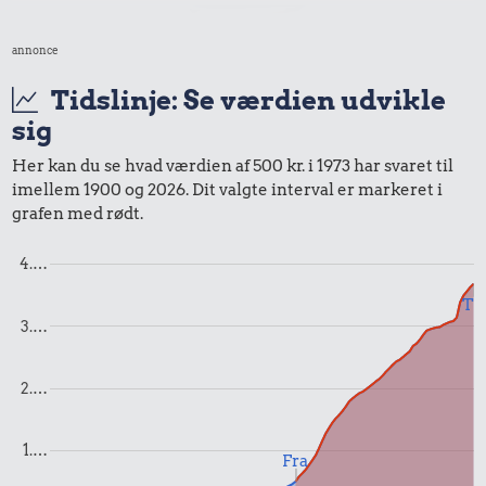
annonce
Tidslinje: Se værdien udvikle
sig
3,45 kr.
Her kan du se hvad værdien af 500 kr. i 1973 har svaret til
2,62 kr.
imellem 1900 og 2026. Dit valgte interval er markeret i
200 g smør
2,14 kr.
1 kg kartofler
grafen med rødt.
1 kg sukker
4.…
Til
3.…
2.…
1.…
2,62 kr.
Fra
1,38 kr.