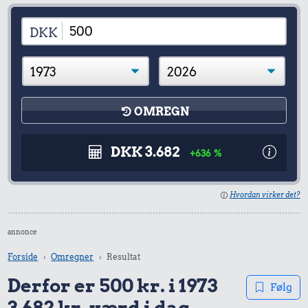
DKK
OMREGN
DKK 3.682
+636 %
Hvordan virker det?
annonce
Forside
Omregner
Resultat
Derfor er 500 kr. i 1973
Følg
3.682 kr. værd i dag