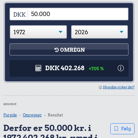
DKK
OMREGN
DKK 402.268
+705 %
Hvordan virker det?
annonce
Forside
Omregner
Resultat
Derfor er 50.000 kr. i
Følg
1972 402.268 kr. værd i