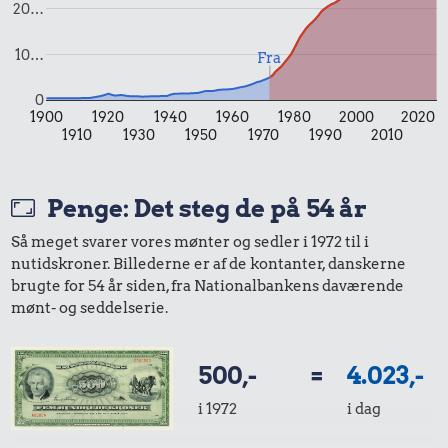
20…
10…
Fra
0
1900
1920
1940
1960
1980
2000
2020
1910
1930
1950
1970
1990
2010
Penge: Det steg de på 54 år
27.125 kr.
1,26 kr.
Bil
Så meget svarer vores mønter og sedler i 1972 til i
Agurk
nutidskroner. Billederne er af de kontanter, danskerne
2,27 kr.
brugte for 54 år siden, fra Nationalbankens daværende
mønt- og seddelserie.
Pilsner
500,-
=
4.023,-
i 1972
i dag