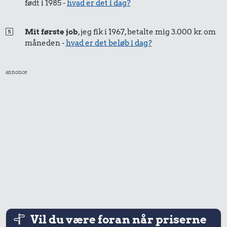
født i 1985 -
hvad er det i dag?
Mit første job
, jeg fik i 1967, betalte mig 3.000 kr. om
måneden -
hvad er det beløb i dag?
annonce
3,03 kr.
5,68 kr.
2,52 kr.
Syltetøj
100 g garn
1 kg havregryn
Vil du være foran når priserne