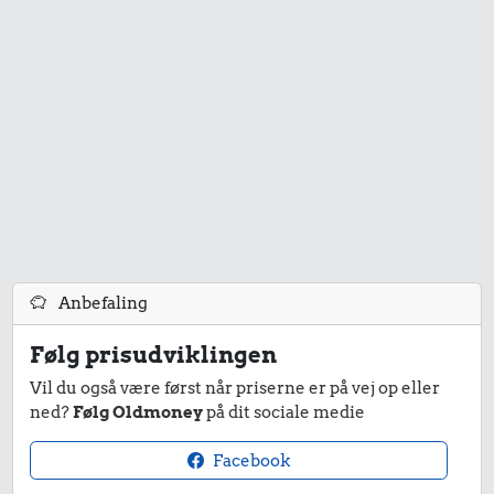
6,31 kr.
3,53 kr.
Kylling
Hotdog
3,78 kr.
Is
Anbefaling
Følg prisudviklingen
3,03 kr.
3,66 kr.
694 kr.
Vil du også være først når priserne er på vej op eller
Røget sild
ned?
Følg Oldmoney
på dit sociale medie
6 æg
Kat
Facebook