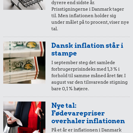
dyrere end sidste år.
10 øre
=
0,80,-
Prisstigningerne i Danmark tager
til. Men inflationen holder sig
i 1972
i dag
under målet på to procent, viser nye
tal.
5 øre
=
0,40,-
Dansk inflation står i
i 1972
i dag
stampe
4,42 kr.
0,88 kr.
I september steg det samlede
1,14 kr.
Avis
forbrugerprisindeks med 1,3 % i
Banan
100 g
forhold til samme måned året før. I
flæskesvær
august var den tilsvarende stigning
bare 0,1 % højere.
Nye tal:
Fødevarepriser
overhaler inflationen
På et år er inflationen i Danmark
40 kr.