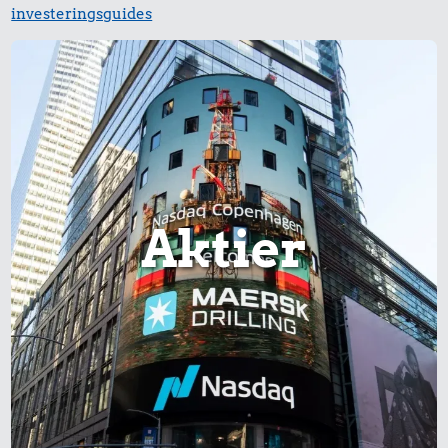
investeringsguides
34 kr.
27 kr.
Avis
200 g
236 kr.
chokolade
10 kg gas
Aktier
25 kr.
Rugbrød
6,90 kr.
Banan
22 kr.
Husholdningssprit