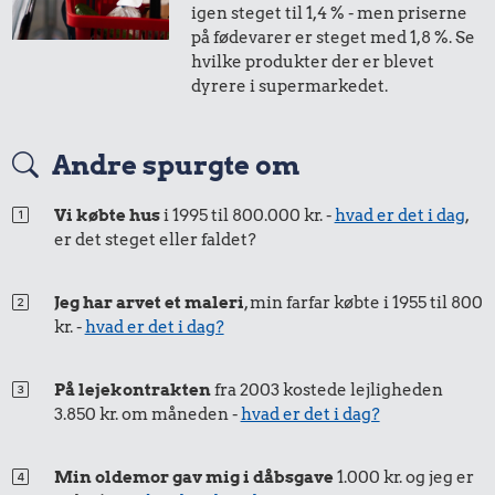
igen steget til 1,4 % - men priserne
Togbillet,
4,04 kr.
på fødevarer er steget med 1,8 %. Se
Aarhus-
hvilke produkter der er blevet
Bakke jordbær
København
dyrere i supermarkedet.
7,57 kr.
1/2 kg kaffe
Andre spurgte om
Vi købte hus
i 1995 til 800.000 kr. -
hvad er det i dag
,
er det steget eller faldet?
Jeg har arvet et maleri
, min farfar købte i 1955 til 800
kr. -
hvad er det i dag?
0,13 kr.
På lejekontrakten
fra 2003 kostede lejligheden
37 kr.
3.850 kr. om måneden -
hvad er det i dag?
Tyggegummi
Strygejern
40 kr.
Min oldemor gav mig i dåbsgave
1.000 kr. og jeg er
Bukser