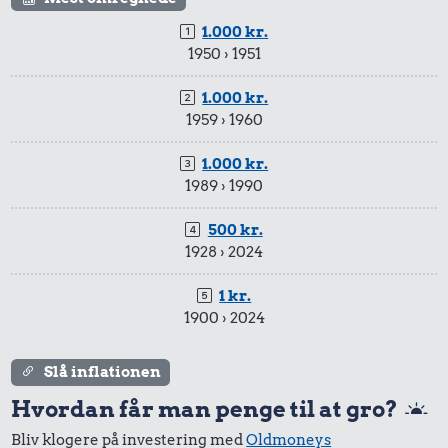
1.000 kr.
1950 › 1951
1.000 kr.
1959 › 1960
25 kr.
1.000 kr.
200 g smør
1989 › 1990
412 kr.
20 kr.
500 kr.
Dæk
1928 › 2024
1 kg havregryn
1 kr.
1900 › 2024
Slå inflationen
Hvordan får man penge til at gro?
Bliv klogere på investering med
Oldmoneys