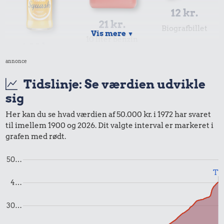
12 kr.
21 kr.
Biografbillet
Vis mere
▼
10 liter benzin
1,89 kr.
annonce
Sodavand
Tidslinje: Se værdien udvikle
sig
Her kan du se hvad værdien af 50.000 kr. i 1972 har svaret
til imellem 1900 og 2026. Dit valgte interval er markeret i
grafen med rødt.
50…
Til
4…
2,02 kr.
1,58 kr.
1 dåse suppe
2,84 kr.
30…
2 kg mel
Husholdningssprit