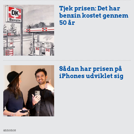
Tjek prisen: Det har
benzin kostet gennem
50 år
76 kr.
Sådan har prisen på
iPhones udviklet sig
Sko
1,96 kr.
17 kr.
1 kg sukker
Snaps
annonce