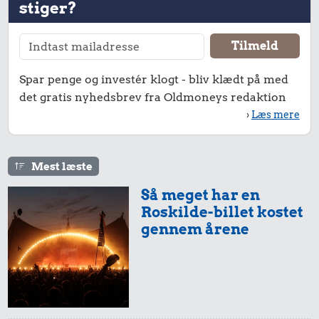
stiger?
0,76 kr.
53 kr.
1,64 kr.
Æble
Dæk
Syltede
Spar penge og investér klogt - bliv klædt på med
rødbeder
det gratis nyhedsbrev fra Oldmoneys redaktion
›
Læs mere
Mest læste
Så meget har en
Roskilde-billet kostet
79 kr.
gennem årene
4,42 kr.
Flybillet,
København-
1/2 kg hakket
Mallorca
oksekød
1,83 kr.
1 liter mælk