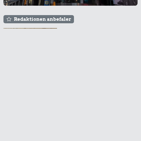
Redaktionen anbefaler
Agnes og Røde lejede
sig ind for 20 kr. -
hvad er det i dag?
286 kr.
8,87 kr.
Strygejern
100 g
315 kr.
flæskesvær
Prisen på en tur i
Bukser
biografen er steget på
få år