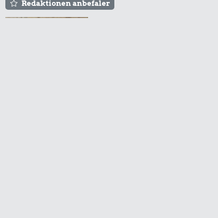
Redaktionen anbefaler
Agnes og Røde lejede
sig ind for 20 kr. -
hvad er det i dag?
Prisen på en tur i
biografen er steget på
få år