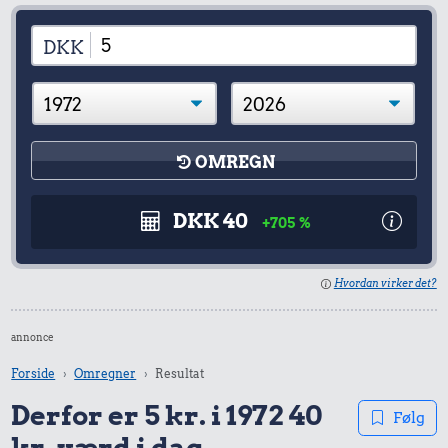
DKK
OMREGN
DKK 40
+705 %
Hvordan virker det?
annonce
Forside
Omregner
Resultat
Derfor er 5 kr. i 1972 40
Følg
kr. værd i dag