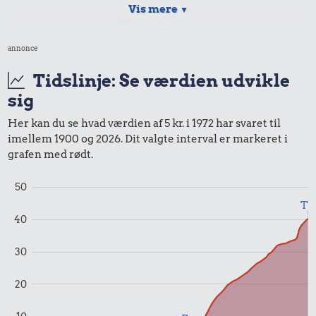
Vis mere
▼
4,54 kr.
annonce
Samlet pris i 1972
Tidslinje: Se værdien udvikle
sig
Priser i 2026
Her kan du se hvad værdien af 5 kr. i 1972 har svaret til
imellem 1900 og 2026. Dit valgte interval er markeret i
grafen med rødt.
0,99 kr.
50
Til
Tyggegummi
40
0,99 kr.
30
Samlet pris i 2026
20
Udvalgte varer fra danskernes indkøbskurv gennem tiderne.