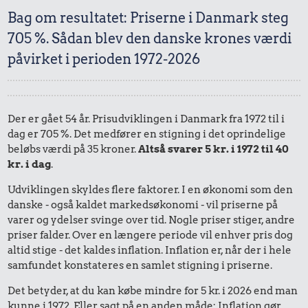
Bag om resultatet: Priserne i Danmark steg
705 %. Sådan blev den danske krones værdi
påvirket i perioden 1972-2026
Der er gået 54 år. Prisudviklingen i Danmark fra 1972 til i
dag er 705 %. Det medfører en stigning i det oprindelige
beløbs værdi på 35 kroner.
Altså svarer 5 kr. i 1972 til 40
kr. i dag
.
Udviklingen skyldes flere faktorer. I en økonomi som den
danske - også kaldet markedsøkonomi - vil priserne på
varer og ydelser svinge over tid. Nogle priser stiger, andre
priser falder. Over en længere periode vil enhver pris dog
altid stige - det kaldes inflation. Inflation er, når der i hele
samfundet konstateres en samlet stigning i priserne.
Det betyder, at du kan købe mindre for 5 kr. i 2026 end man
kunne i 1972. Eller sagt på en anden måde: Inflation gør