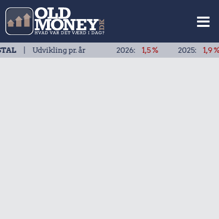
dvikling pr. år
2026:
1,5 %
2025:
1,9 %
202