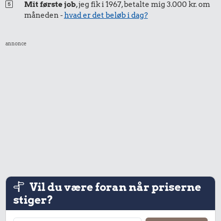
Mit første job
, jeg fik i 1967, betalte mig 3.000 kr. om
måneden -
hvad er det beløb i dag?
annonce
Vil du være foran når priserne
stiger?