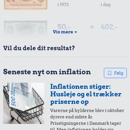
i 1972
i dag
50,-
=
402,-
Vis mere
▼
i 1972
i dag
Vil du dele dit resultat?
10,-
=
80,-
i 1972
i dag
Seneste nyt om inflation
Følg
Inflationen stiger:
5,-
=
40,-
Husleje og el trækker
i 1972
i dag
priserne op
Varerne på hylderne blev i oktober
dyrere end sidste år.
10 øre
=
0,80,-
Prisstigningerne i Danmark tager
til. Men inflationen holder sig