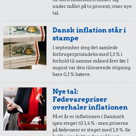
i 1972
i dag
under målet på to procent, viser nye
tal.
5 øre
=
0,40,-
Dansk inflation står i
i 1972
i dag
stampe
I september steg det samlede
forbrugerprisindeks med 1,3 % i
forhold til samme måned året før. I
august var den tilsvarende stigning
bare 0,1 % højere.
Nye tal:
Fødevarepriser
overhaler inflationen
På et år er inflationen i Danmark
igen steget til 1,4 % - men priserne
på fødevarer er steget med 1,8 %. Se