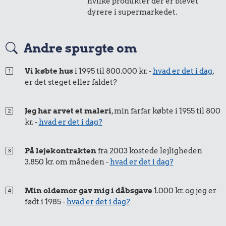
hvilke produkter der er blevet
dyrere i supermarkedet.
Andre spurgte om
Vi købte hus
i 1995 til 800.000 kr. -
hvad er det i dag
,
er det steget eller faldet?
Jeg har arvet et maleri
, min farfar købte i 1955 til 800
kr. -
hvad er det i dag?
På lejekontrakten
fra 2003 kostede lejligheden
3.850 kr. om måneden -
hvad er det i dag?
Min oldemor gav mig i dåbsgave
1.000 kr. og jeg er
født i 1985 -
hvad er det i dag?