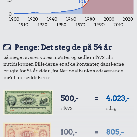
10
Fra
Priser i nutidskroner er estimeret af Oldmoney. Priser i
datidskroner er på baggrund af forbrugerprisindekset fra
0
Danmarks Statistik.
1900
1920
1940
1960
1980
2000
2020
1910
1930
1950
1970
1990
2010
Penge: Det steg de på 54 år
Så meget svarer vores mønter og sedler i 1972 til i
nutidskroner. Billederne er af de kontanter, danskerne
brugte for 54 år siden, fra Nationalbankens daværende
mønt- og seddelserie.
500,-
=
4.023,-
i 1972
i dag
100,-
=
805,-