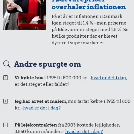
overhaler inflationen
På et år er inflationen i Danmark
igen steget til 1,4 % - men priserne
på fødevarer er steget med 1,8 %. Se
67 kr.
hvilke produkter der er blevet
18 kr.
dyrere i supermarkedet.
Sko
10 liter benzin
36 kr.
Andre spurgte om
Bukser
Vi købte hus
i 1995 til 800.000 kr. -
hvad er det i dag
,
er det steget eller faldet?
Jeg har arvet et maleri
, min farfar købte i 1955 til 800
kr. -
hvad er det i dag?
På lejekontrakten
fra 2003 kostede lejligheden
3,02 kr.
3.850 kr. om måneden -
hvad er det i dag?