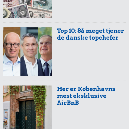
Top 10: Så meget tjener
de danske topchefer
35 kr.
29 kr.
1/2 kg hakket
6 æg
oksekød
30 kr.
Is
Her er Københavns
mest eksklusive
AirBnB