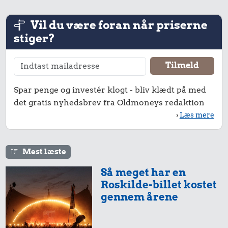
Vil du være foran når priserne
stiger?
5,59 kr.
32 kr.
Kylling
Strygejern
Spar penge og investér klogt - bliv klædt på med
2,51 kr.
det gratis nyhedsbrev fra Oldmoneys redaktion
Husholdningssprit
›
Læs mere
Mest læste
Så meget har en
Roskilde-billet kostet
gennem årene