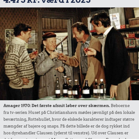
Amager 1970: Det første afsnit løber over skærmen.
Beboerne
fra tv-serien Huset på Christianshavn mødes jævnligt på den lokale
beværtning, Rottehullet, hvor de elskede karakterer indtager større
mængder af bajere og snaps. På dette billede er de dog rykket ind
hos dyrehandler Clausen (yderst til venstre). Ud over Clausen er