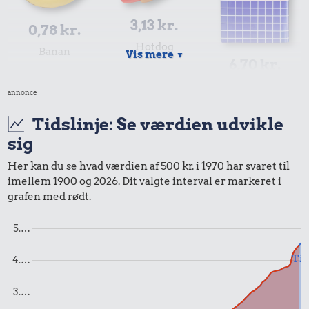
3,13 kr.
0,78 kr.
Hotdog
Banan
Vis mere
▼
6,70 kr.
1/2 kg kaffe
annonce
Tidslinje: Se værdien udvikle
sig
Her kan du se hvad værdien af 500 kr. i 1970 har svaret til
imellem 1900 og 2026. Dit valgte interval er markeret i
grafen med rødt.
2,68 kr.
5.…
2,01 kr.
Røget sild
Franskbrød
Til
4.…
1,68 kr.
3.…
Sodavand