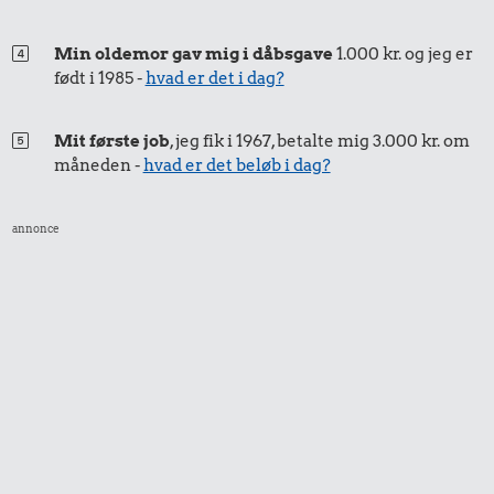
5,03 kr.
1,73 kr.
200 g
chokolade
100 g garn
Min oldemor gav mig i dåbsgave
1.000 kr. og jeg er
1 kg sukker
født i 1985 -
hvad er det i dag?
Mit første job
, jeg fik i 1967, betalte mig 3.000 kr. om
måneden -
hvad er det beløb i dag?
annonce
3,58 kr.
6,70 kr.
Bakke jordbær
1,45 kr.
1/2 kg skæreost
Syltede
rødbeder