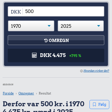
DKK
OMREGN
DKK 4.475
+795 %
Hvordan virker det?
annonce
Forside
Omregner
Resultat
Derfor var 500 kr. i 1970
Følg
4.475 kr. værd i 2025