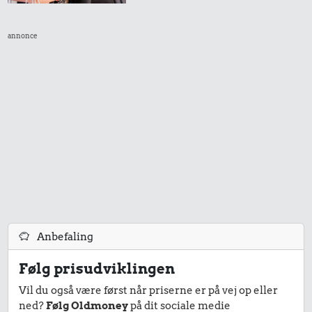
3,91 kr.
2,79 kr.
annonce
1/2 kg hakket
200 g smør
oksekød
486 kr.
Samlet pris i 1970
Priser i 2025
Anbefaling
Følg prisudviklingen
Vil du også være først når priserne er på vej op eller
ned?
Følg Oldmoney
på dit sociale medie