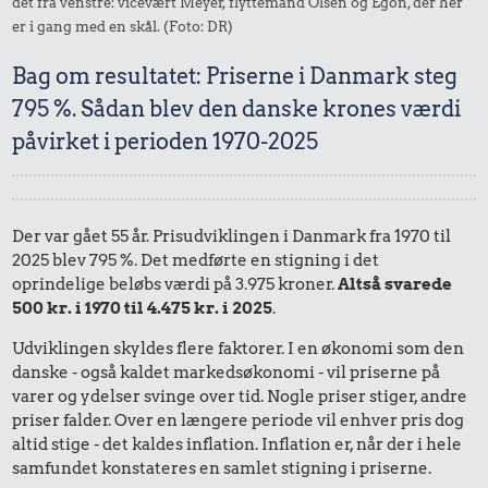
det fra venstre: vicevært Meyer, flyttemand Olsen og Egon, der her
er i gang med en skål. (Foto: DR)
Bag om resultatet: Priserne i Danmark steg
795 %. Sådan blev den danske krones værdi
påvirket i perioden 1970-2025
Der var gået 55 år. Prisudviklingen i Danmark fra 1970 til
2025 blev 795 %. Det medførte en stigning i det
oprindelige beløbs værdi på 3.975 kroner.
Altså svarede
500 kr. i 1970 til 4.475 kr. i 2025
.
Udviklingen skyldes flere faktorer. I en økonomi som den
danske - også kaldet markedsøkonomi - vil priserne på
varer og ydelser svinge over tid. Nogle priser stiger, andre
priser falder. Over en længere periode vil enhver pris dog
altid stige - det kaldes inflation. Inflation er, når der i hele
samfundet konstateres en samlet stigning i priserne.