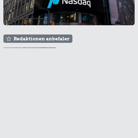
Redaktionen anbefaler
Agnes og Røde lejede
sig ind for 20 kr. -
hvad er det i dag?
Prisen på en tur i
biografen er steget på
få år