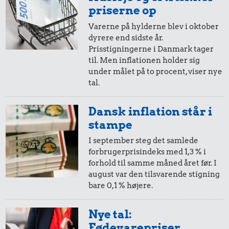
i 1970
i 2025
priserne op
1 liter mælk
Varerne på hylderne blev i oktober
dyrere end sidste år.
10 øre
=
0,89,-
Prisstigningerne i Danmark tager
til. Men inflationen holder sig
i 1970
i 2025
under målet på to procent, viser nye
tal.
5 øre
=
0,45,-
Dansk inflation står i
i 1970
i 2025
stampe
11 kr.
I september steg det samlede
Biografbillet
forbrugerprisindeks med 1,3 % i
15 kr.
3,35 kr.
forhold til samme måned året før. I
august var den tilsvarende stigning
Snaps
Is
bare 0,1 % højere.
Nye tal:
Fødevarepriser