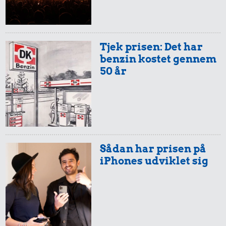
47 kr.
2,68 kr.
1,40 kr.
Dæk
Syltetøj
2 kg mel
Tjek prisen: Det har
benzin kostet gennem
50 år
70 kr.
Flybillet,
2,12 kr.
København-
Sådan har prisen på
Mallorca
2,23 kr.
1 kg kartofler
iPhones udviklet sig
1 kg havregryn