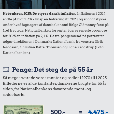
Æble
1 dåse suppe
København 2025: De styrer dansk inflation.
Inflationen i 2024
endte på blot 1,9 % - knap en halvering ift. 2023, og et godt stykke
under hvad iagttagere af dansk økonomi ifølge Oldmoney først på
året frygtede. Nationalbanken forventer i deres seneste prognose
for 2025 en inflation på 2,1 %. De tre 'pengemænd' på portrættet
udgør direktionen i Danmarks Nationalbank, fra venstre: Ulrik
36 kr.
Nødgaard, Christian Kettel Thomsen og Signe Krogstrup (Foto:
Togbillet,
2,12 kr.
Nationalbanken)
Aarhus-
1,01 kr.
10 karklude
København
100 g
Penge: Det steg de på 55 år
flæskesvær
Så meget svarede vores mønter og sedler i 1970 til i 2025.
Billederne er af de kontanter, danskerne brugte for 55 år
siden, fra Nationalbankens daværende mønt- og
seddelserie.
500,-
=
4.475,-