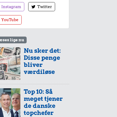
Instagram
Twitter
YouTube
æses lige nu
Nu sker det:
Disse penge
bliver
værdiløse
Top 10: Så
meget tjener
de danske
topchefer