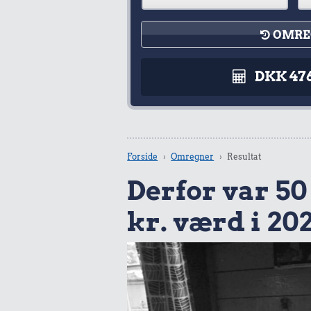
OMRE
DKK 47
Forside
Omregner
Resultat
Derfor var 50 
kr. værd i 20