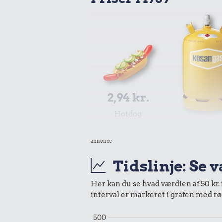
2,94 kr.
Hotdog
25 kr
annonce
10 kg ga
Tidslinje: Se 
Her kan du se hvad værdien af 50 kr. 
interval er markeret i grafen med rø
500