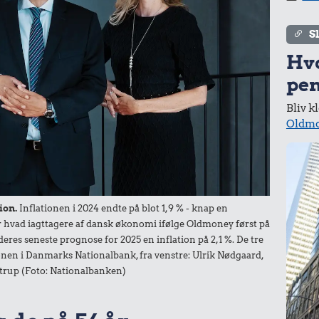
S
r.
Hv
d
pen
Bliv k
Oldmo
r.
ion.
Inflationen i 2024 endte på blot 1,9 % - knap en
der hvad iagttagere af dansk økonomi ifølge Oldmoney først på
mmi
deres seneste prognose for 2025 en inflation på 2,1 %. De tre
nen i Danmarks Nationalbank, fra venstre: Ulrik Nødgaard,
trup (Foto: Nationalbanken)
50 kr.
Samlet pris i 2025