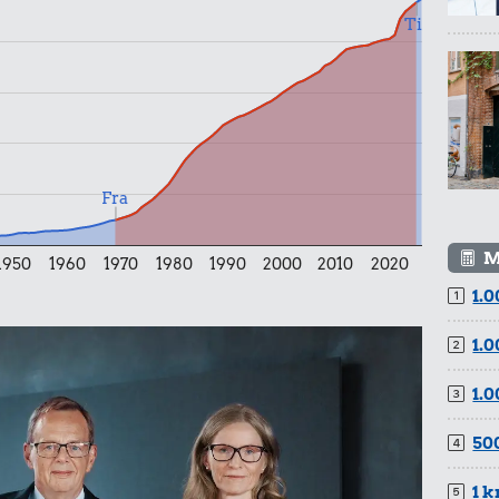
Æble
Til
r.
ler
Fra
M
1950
1960
1970
1980
1990
2000
2010
2020
1.0
r.
1.0
1.0
500
1 k