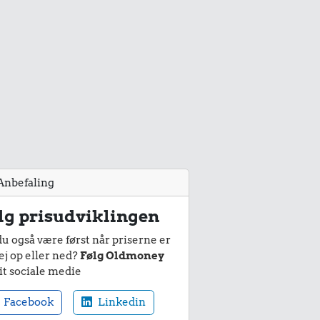
Anbefaling
lg prisudviklingen
du også være først når priserne er
ej op eller ned?
Følg Oldmoney
it sociale medie
Facebook
Linkedin