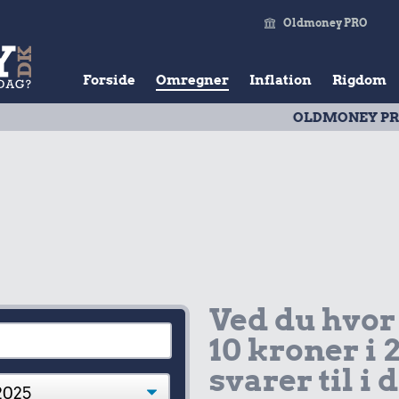
Oldmoney PRO
Forside
Omregner
Inflation
Rigdom
OLDMONEY PRISTAL
| Ud
Ved du hvor
10 kroner i 
svarer til i 