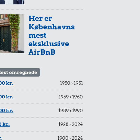
Her er
Københavns
mest
eksklusive
AirBnB
est omregnede
00 kr.
1950 › 1951
00 kr.
1959 › 1960
00 kr.
1989 › 1990
 kr.
1928 › 2024
r.
1900 › 2024