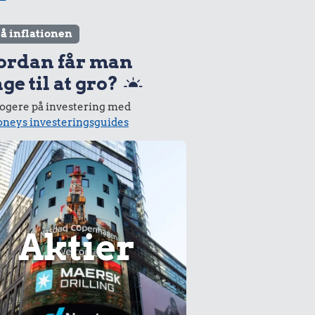
lå inflationen
ordan får man
ge til at gro?
logere på investering med
neys investeringsguides
Aktier