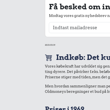
Få besked om in
Modtag vores gratis nyhedsbrev nå
annonce
Indkøb: Det ku
Vores købekraft har udviklet sig ge
ting dyrere. Det påvirker f.eks. belø
Priserne stiger med tiden, men det 
Men hvordan sammenligner man peng
Oldmoneys beregninger et bud på hva
Priser i 1969