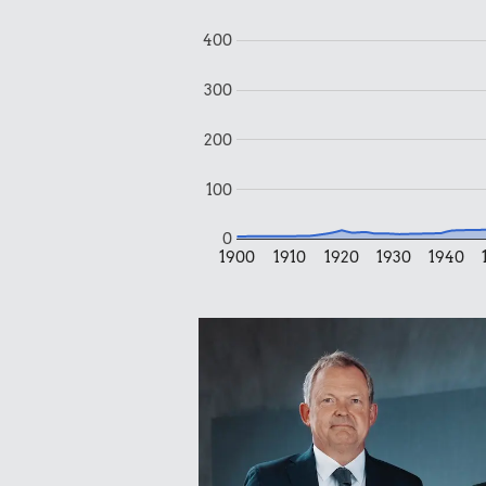
3,04 kr.
1,99 k
400
6 æg
1 kg kartof
300
200
100
0
1900
1910
1920
1930
1940
0,63 k
Æble
1,89 kr.
Pilsner