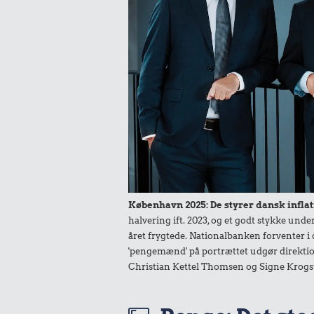
2,52 k
5,25 kr.
Røget sil
Kylling
0,10 k
6,30 kr.
København 2025: De styrer dansk inflat
halvering ift. 2023, og et godt stykke un
Tyggegu
1/2 kg skæreost
året frygtede. Nationalbanken forventer i 
'pengemænd' på portrættet udgør direktio
Christian Kettel Thomsen og Signe Krogs
50 kr.
Samlet pris i 1969