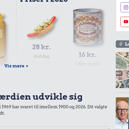
L
28 kr.
16 kr.
Hotdog
1 dåse suppe
Vis mere
▼
.
s
værdien udvikle sig
i 1969 har svaret til imellem 1900 og 2026. Dit valgte
dt.
6,00 kr.