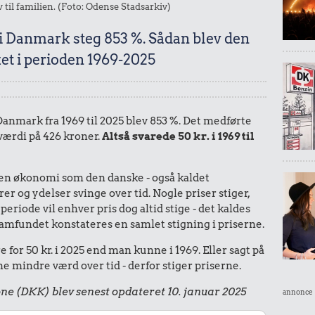
v til familien. (Foto: Odense Stadsarkiv)
 i Danmark steg 853 %. Sådan blev den
et i perioden 1969-2025
 Danmark fra 1969 til 2025 blev 853 %. Det medførte
 værdi på 426 kroner.
Altså svarede 50 kr. i 1969 til
I en økonomi som den danske - også kaldet
r og ydelser svinge over tid. Nogle priser stiger,
periode vil enhver pris dog altid stige - det kaldes
le samfundet konstateres en samlet stigning i priserne.
for 50 kr. i 2025 end man kunne i 1969. Eller sagt på
 mindre værd over tid - derfor stiger priserne.
ne (DKK) blev senest opdateret 10. januar 2025
annonce