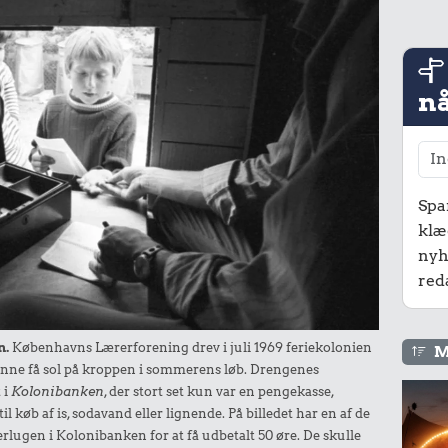
nå
Spa
klæ
nyh
red
n.
Københavns Lærerforening drev i juli 1969 feriekolonien
M
nne få sol på kroppen i sommerens løb. Drengenes
 i
Kolonibanken
, der stort set kun var en pengekasse,
 køb af is, sodavand eller lignende. På billedet har en af de
ererlugen i Kolonibanken for at få udbetalt 50 øre. De skulle