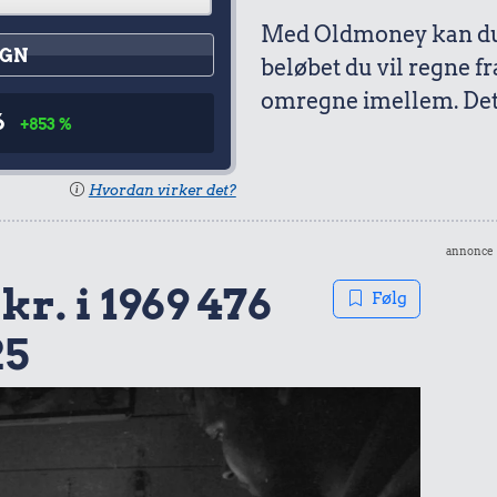
Med Oldmoney kan du 
GN
beløbet du vil regne fr
omregne imellem. Det 
6
+853 %
Hvordan virker det?
annonce
kr. i 1969 476
Følg
25