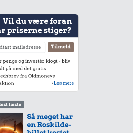
Vil du være foran
r priserne stiger?
r penge og investér klogt - bliv
dt på med det gratis
edsbrev fra Oldmoneys
aktion
›
Læs mere
est læste
Så meget har
en Roskilde-
billet kostet