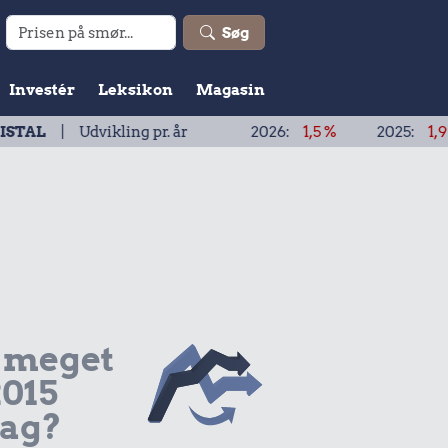
Søg
Investér
Leksikon
Magasin
vikling pr. år
2026:
1,5 %
2025:
1,9 %
2024:
 meget
2015
dag?