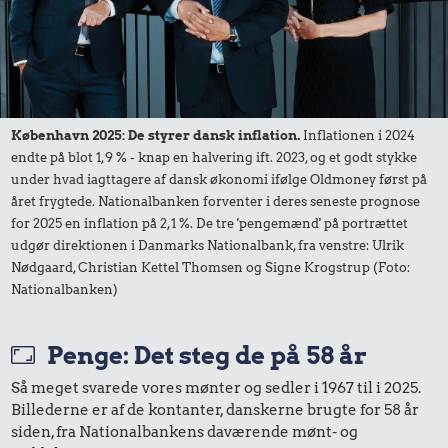
København 2025: De styrer dansk inflation.
Inflationen i 2024
endte på blot 1,9 % - knap en halvering ift. 2023, og et godt stykke
56 kr.
5,63 kr.
under hvad iagttagere af dansk økonomi ifølge Oldmoney først på
Sko
året frygtede. Nationalbanken forventer i deres seneste prognose
1/2 kg skæreost
for 2025 en inflation på 2,1 %. De tre 'pengemænd' på portrættet
1,69 kr.
udgør direktionen i Danmarks Nationalbank, fra venstre: Ulrik
Pilsner
Nødgaard, Christian Kettel Thomsen og Signe Krogstrup (Foto:
Nationalbanken)
Penge: Det steg de på 58 år
Så meget svarede vores mønter og sedler i 1967 til i 2025.
Billederne er af de kontanter, danskerne brugte for 58 år
siden, fra Nationalbankens daværende mønt- og
1,69 kr.