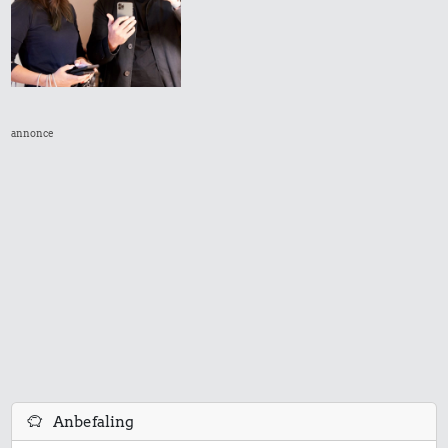
2,25 kr.
0,09 kr.
annonce
Røget sild
Tyggegummi
408 kr.
Samlet pris i 1967
Priser i 2025
Anbefaling