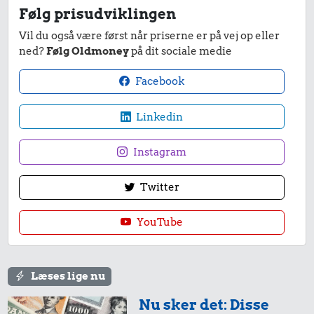
Følg prisudviklingen
Vil du også være først når priserne er på vej op eller
ned?
Følg Oldmoney
på dit sociale medie
32 kr.
Bakke jordbær
Facebook
60 kr.
18 kr.
Linkedin
1/2 kg kaffe
Pilsner
Instagram
Twitter
YouTube
24 kr.
29 kr.
Røget sild
Læses lige nu
6 æg
45 kr.
Nu sker det: Disse