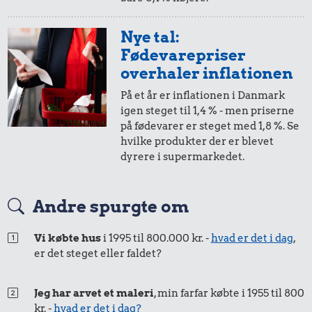
Nye tal:
Fødevarepriser
overhaler inflationen
På et år er inflationen i Danmark
igen steget til 1,4 % - men priserne
på fødevarer er steget med 1,8 %. Se
hvilke produkter der er blevet
27 kr.
dyrere i supermarkedet.
1,45 kr.
Strygejern
13 kr.
1 kg sukker
Andre spurgte om
Snaps
Vi købte hus
i 1995 til 800.000 kr. -
hvad er det i dag
,
er det steget eller faldet?
Jeg har arvet et maleri
, min farfar købte i 1955 til 800
kr. -
hvad er det i dag?