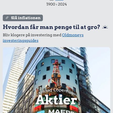
rødbeder
1900 › 2024
Slå inflationen
Hvordan får man penge til at gro?
Bliv klogere på investering med
Oldmoneys
investeringsguides
1,00 kr.
7,00 kr.
Tyggegummi
24 kr.
Banan
Syltetøj
496 kr.
Samlet pris i 2025
Aktier
Udvalgte varer fra danskernes indkøbskurv gennem tiderne.
Priser i nutidskroner er estimeret af Oldmoney. Priser i