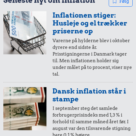
Seneste nyt om inflation
Følg
3,28 kr.
Inflationen stiger:
39 kr.
0,84 kr.
5,-
=
53,-
Avis
Husleje og el trækker
Dæk
100 g
i 1967
i 2025
priserne op
flæskesvær
Varerne på hylderne blev i oktober
dyrere end sidste år.
10 øre
=
1,-
Prisstigningerne i Danmark tager
til. Men inflationen holder sig
i 1967
i 2025
under målet på to procent, viser nye
tal.
5 øre
=
0,53,-
Dansk inflation står i
i 1967
i 2025
stampe
4,69 kr.
2,53 kr.
I september steg det samlede
Kylling
200 g
forbrugerprisindeks med 1,3 % i
2,11 kr.
chokolade
forhold til samme måned året før. I
august var den tilsvarende stigning
Husholdningssprit
bare 0,1 % højere.