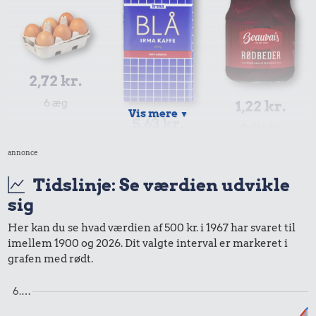
2,72 kr.
6 æg
1,22 kr.
Vis mere
▼
5,63 kr.
Syltede
rødbeder
1/2 kg kaffe
annonce
Tidslinje: Se værdien udvikle
sig
Her kan du se hvad værdien af 500 kr. i 1967 har svaret til
imellem 1900 og 2026. Dit valgte interval er markeret i
grafen med rødt.
6.…
0,66 kr.
1,78 kr.