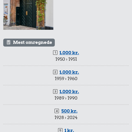
35 kr.
25 kr.
1/2 kg hakket
Rugbrød
oksekød
15 kr.
Mest omregnede
Sodavand
1.000 kr.
1950 › 1951
1.000 kr.
1959 › 1960
1.000 kr.
1989 › 1990
95 kr.
500 kr.
16 kr.
Biografbillet
13 kr.
1928 › 2024
1 dåse suppe
Syltede
1 kr.