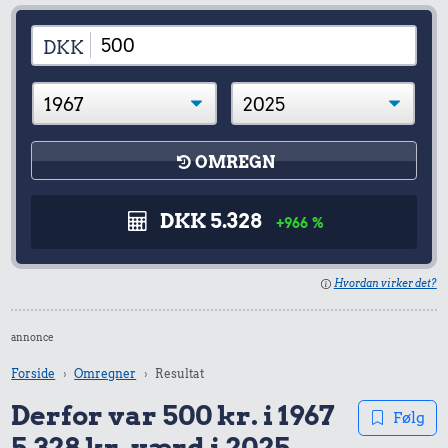
DKK
OMREGN
DKK 5.328
+966 %
Hvordan virker det?
annonce
Forside
Omregner
Resultat
Derfor var 500 kr. i 1967
Følg
5.328 kr. værd i 2025