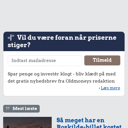
5,16 kr.
Vil du være foran når priserne
3,28 kr.
stiger?
1/3 kg marcipan
1/2 kg hakket
oksekød
23 kr.
10 kg gas
Spar penge og investér klogt - bliv klædt på med
det gratis nyhedsbrev fra Oldmoneys redaktion
›
Læs mere
Mest læste
Så meget har en
Roskilde-billet kostet