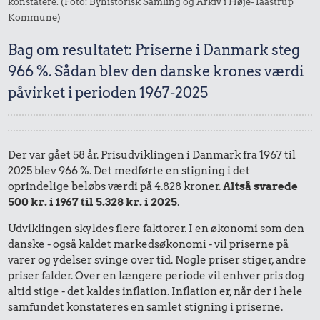
konstatere. (Foto: Byhistorisk Samling og Arkiv i Høje-Taastrup
Kommune)
Bag om resultatet: Priserne i Danmark steg
966 %. Sådan blev den danske krones værdi
påvirket i perioden 1967-2025
Der var gået 58 år. Prisudviklingen i Danmark fra 1967 til
2025 blev 966 %. Det medførte en stigning i det
oprindelige beløbs værdi på 4.828 kroner.
Altså svarede
500 kr. i 1967 til 5.328 kr. i 2025
.
Udviklingen skyldes flere faktorer. I en økonomi som den
danske - også kaldet markedsøkonomi - vil priserne på
varer og ydelser svinge over tid. Nogle priser stiger, andre
priser falder. Over en længere periode vil enhver pris dog
altid stige - det kaldes inflation. Inflation er, når der i hele
samfundet konstateres en samlet stigning i priserne.