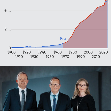
Til
Banan
1 kg kartofler
30 kr.
4.…
Bukser
2.…
Fra
0
1900
1920
1940
1960
1980
2000
2020
1910
1930
1950
1970
1990
2010
8,92 kr.
1,50 kr.
Biografbillet
1 dåse suppe
2,82 kr.
Is