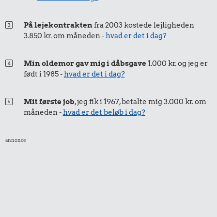
På lejekontrakten
fra 2003 kostede lejligheden
3.850 kr. om måneden -
hvad er det i dag?
4,22 kr.
1,88 kr.
1,17 kr.
Min oldemor gav mig i dåbsgave
1.000 kr. og jeg er
100 g garn
1 kg havregryn
2 kg mel
født i 1985 -
hvad er det i dag?
Mit første job
, jeg fik i 1967, betalte mig 3.000 kr. om
måneden -
hvad er det beløb i dag?
59 kr.
annonce
1,78 kr.
Flybillet,
København-
2,25 kr.
10 karklude
Mallorca
Syltetøj