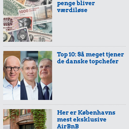
100 g garn
penge bliver
værdiløse
Top 10: Så meget tjener
35 kr.
de danske topchefer
6,00 kr.
Avis
16 kr.
Æble
1 kg sukker
Her er Københavns
mest eksklusive
AirBnB