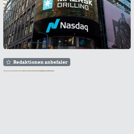
datidskroner er på baggrund af forbrugerprisindekset fra
Danmarks Statistik.
Redaktionen anbefaler
Agnes og Røde lejede
sig ind for 20 kr. -
hvad er det i dag?