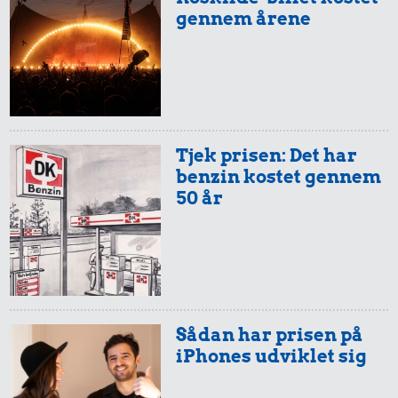
gennem årene
3,00 kr.
2,63 kr.
Bakke jordbær
Hotdog
1,41 kr.
Sodavand
Tjek prisen: Det har
benzin kostet gennem
50 år
30 kr.
Taxatur,
2,35 kr.
Hovedbanegården-
200 g smør
Sådan har prisen på
Lufthavnen
iPhones udviklet sig
1,36 kr.
1 liter mælk