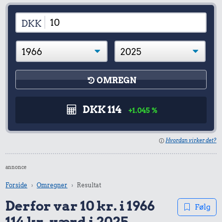
DKK
OMREGN
DKK 114
+1.045 %
Hvordan virker det?
annonce
Forside
Omregner
Resultat
Derfor var 10 kr. i 1966
Følg
114 kr. værd i 2025