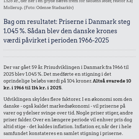
1.526 kr., der her i en gryde bæres frem for skolens leder, rektor Kaj
Mollerup. (Foto: Odense Stadsarkiv)
Bag om resultatet: Priserne i Danmark steg
1.045 %. Sådan blev den danske krones
værdi påvirket i perioden 1966-2025
Der var gået 59 år. Prisudviklingen i Danmark fra 1966 til
2025 blev 1.045 %. Det medførte en stigning i det
oprindelige beløbs værdi på 104 kroner.
Altså svarede 10
kr. i 1966 til 114 kr. i 2025
.
Udviklingen skyldes flere faktorer. I en økonomi som den
danske - også kaldet markedsøkonomi - vil priserne på
varer og ydelser svinge over tid. Nogle priser stiger, andre
priser falder. Over en længere periode vil enhver pris dog
altid stige - det kaldes inflation. Inflation er, når der i hele
samfundet konstateres en samlet stigning i priserne.