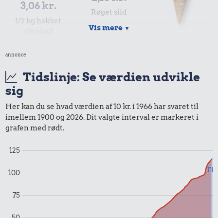
3,06 kr.
Røget sild
1/2 kg hakket
Vis mere
▼
oksekød
2,62 kr.
annonce
Is
Tidslinje: Se værdien udvikle
sig
Her kan du se hvad værdien af 10 kr. i 1966 har svaret til
imellem 1900 og 2026. Dit valgte interval er markeret i
grafen med rødt.
0,09 kr.
125
Tyggegummi
2,10 kr.
Til
100
Syltetøj
75
9,96 kr.
50