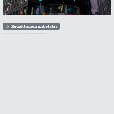
Redaktionen anbefaler
Agnes og Røde lejede
sig ind for 20 kr. -
hvad er det i dag?
Prisen på en tur i
biografen er steget på
få år