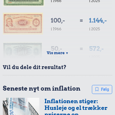
i 1966
i 2025
100,-
=
1.144,-
i 1966
i 2025
50,-
=
572,-
Vis mere
▼
i 1966
i 2025
Vil du dele dit resultat?
10,-
=
114,-
i 1966
i 2025
Seneste nyt om inflation
Følg
Inflationen stiger:
5,-
=
57,-
Husleje og el trækker
i 1966
i 2025
priserne op