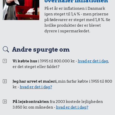
overhaler inflationen
På et år er inflationen i Danmark
igen steget til 1,4 % - men priserne
på fødevarer er steget med 1,8 %. Se
hvilke produkter der er blevet
dyrere i supermarkedet.
Andre spurgte om
Vi købte hus
i 1995 til 800.000 kr. -
hvad er det i dag
,
er det steget eller faldet?
Jeg har arvet et maleri
, min farfar købte i 1955 til 800
kr. -
hvad er det i dag?
På lejekontrakten
fra 2003 kostede lejligheden
3.850 kr. om måneden -
hvad er det i dag?