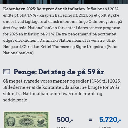
København 2025: De styrer dansk inflation.
Inflationen i 2024
Udvalgte varer fra danskernes indkøbskurv gennem tiderne.
endte på blot 1,9 % - knap en halvering ift. 2023, og et godt stykke
Priser i nutidskroner er estimeret af Oldmoney. Priser i
under hvad iagttagere af dansk økonomi ifølge Oldmoney først på
datidskroner er på baggrund af forbrugerprisindekset fra
året frygtede. Nationalbanken forventer i deres seneste prognose
Danmarks Statistik.
for 2025 en inflation på 2,1 %. De tre 'pengemænd' på portrættet
udgør direktionen i Danmarks Nationalbank, fra venstre: Ulrik
Nødgaard, Christian Kettel Thomsen og Signe Krogstrup (Foto:
Nationalbanken)
Penge: Det steg de på 59 år
Så meget svarede vores mønter og sedler i 1966 til i 2025.
Billederne er af de kontanter, danskerne brugte for 59 år
siden, fra Nationalbankens daværende mønt- og
seddelserie.
500,-
=
5.720,-