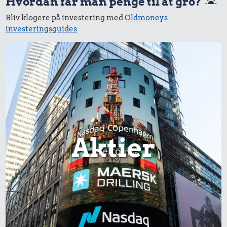
Hvordan får man penge til at gro?
Bliv klogere på investering med
Oldmoneys
investeringsguides
Aktier