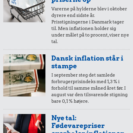
Varerne på hylderne blev i oktober
dyrere end sidste år.
10 øre
=
1,-
Prisstigningerne i Danmark tager
til. Men inflationen holder sig
i 1966
i 2025
under målet på to procent, viser nye
tal.
5 øre
=
0,57,-
Dansk inflation står i
i 1966
i 2025
stampe
I september steg det samlede
forbrugerprisindeks med 1,3 % i
forhold til samme måned året før. I
august var den tilsvarende stigning
bare 0,1 % højere.
Nye tal:
Fødevarepriser