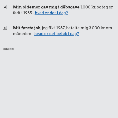
Min oldemor gav mig i dåbsgave
1.000 kr. og jeg er
født i 1985 -
hvad er det i dag?
Mit første job
, jeg fik i 1967, betalte mig 3.000 kr. om
måneden -
hvad er det beløb i dag?
annonce