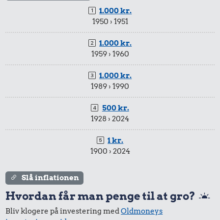
1.000 kr.
1950 › 1951
9,85 kr.
8,87 kr.
1.000 kr.
44 kr.
Agurk
1959 › 1960
100 g
100 g garn
flæskesvær
1.000 kr.
1989 › 1990
495 kr.
500 kr.
Samlet pris i 2026
1928 › 2024
1 kr.
Udvalgte varer fra danskernes indkøbskurv gennem tiderne.
1900 › 2024
Priser i nutidskroner er estimeret af Oldmoney. Priser i
datidskroner er på baggrund af forbrugerprisindekset fra
Danmarks Statistik.
Slå inflationen
Hvordan får man penge til at gro?
Bliv klogere på investering med
Oldmoneys