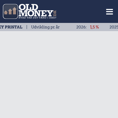
AL
| Udvikling pr. år
2026:
1,5 %
2025:
1,9 %