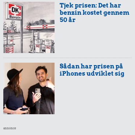
Tjek prisen: Det har
benzin kostet gennem
50 år
0,82 kr.
1,55 kr.
1,64 kr.
Agurk
1 kg kartofler
1 kg havregryn
499 kr.
Sådan har prisen på
Samlet pris i 1965
iPhones udviklet sig
Priser i 2026
annonce