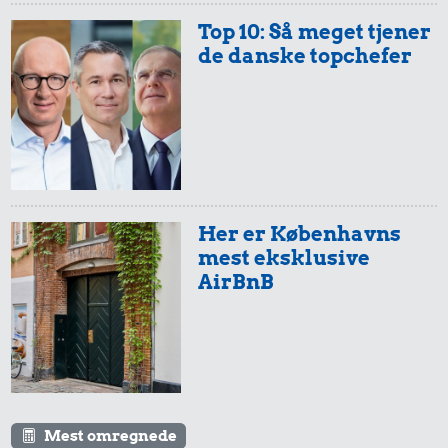
34 kr.
1/3 kg marcipan
Top 10: Så meget tjener
6,90 kr.
1/2 kg hakket
de danske topchefer
Banan
oksekød
16 kr.
34 kr.
Her er Københavns
1 dåse suppe
Avis
mest eksklusive
5,91 kr.
AirBnB
Æble
Mest omregnede