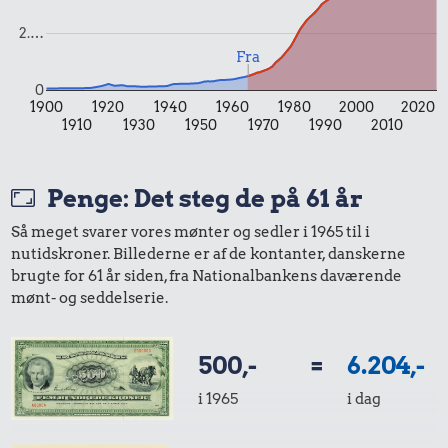
2.…
Fra
0
1900
1920
1940
1960
1980
2000
2020
2,86 kr.
1910
1930
1950
1970
1990
2010
1/2 kg hakket
262 kr.
oksekød
1,19 kr.
Penge: Det steg de på 61 år
Komfur
1 liter mælk
Så meget svarer vores mønter og sedler i 1965 til i
nutidskroner. Billederne er af de kontanter, danskerne
brugte for 61 år siden, fra Nationalbankens daværende
mønt- og seddelserie.
500,-
=
6.204,-
i 1965
i dag
2,05 kr.