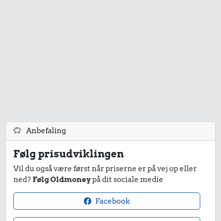
32 kr.
25 kr.
Bakke jordbær
200 g smør
18 kr.
Pilsner
Anbefaling
Følg prisudviklingen
Vil du også være først når priserne er på vej op eller
0,99 kr.
ned?
Følg Oldmoney
på dit sociale medie
Tyggegummi
Facebook
133 kr.
22 kr.