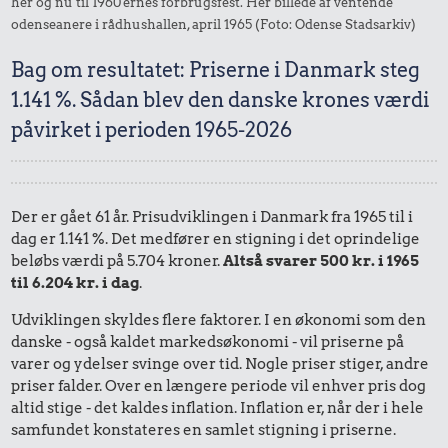
her og nu til 1960'ernes forbrugsfest. Her billede af ventende
odenseanere i rådhushallen, april 1965 (Foto: Odense Stadsarkiv)
Bag om resultatet: Priserne i Danmark steg
1.141 %. Sådan blev den danske krones værdi
påvirket i perioden 1965-2026
Der er gået 61 år. Prisudviklingen i Danmark fra 1965 til i
dag er 1.141 %. Det medfører en stigning i det oprindelige
beløbs værdi på 5.704 kroner.
Altså svarer 500 kr. i 1965
til 6.204 kr. i dag
.
Udviklingen skyldes flere faktorer. I en økonomi som den
danske - også kaldet markedsøkonomi - vil priserne på
varer og ydelser svinge over tid. Nogle priser stiger, andre
priser falder. Over en længere periode vil enhver pris dog
altid stige - det kaldes inflation. Inflation er, når der i hele
samfundet konstateres en samlet stigning i priserne.