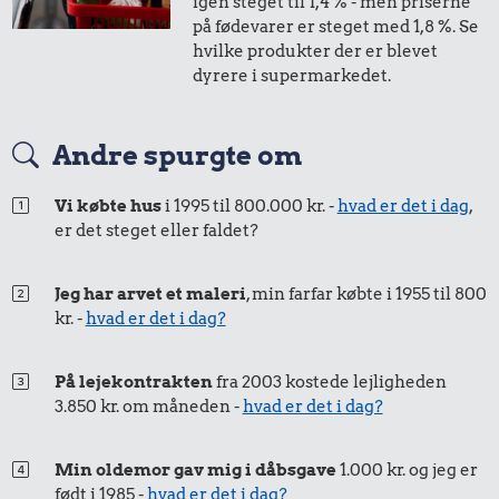
1/2 kg kaffe
igen steget til 1,4 % - men priserne
på fødevarer er steget med 1,8 %. Se
hvilke produkter der er blevet
dyrere i supermarkedet.
Andre spurgte om
Vi købte hus
i 1995 til 800.000 kr. -
hvad er det i dag
,
er det steget eller faldet?
49 kr.
0,74 kr.
Sko
Jeg har arvet et maleri
, min farfar købte i 1955 til 800
100 g
1,23 kr.
kr. -
hvad er det i dag?
flæskesvær
Sodavand
På lejekontrakten
fra 2003 kostede lejligheden
3.850 kr. om måneden -
hvad er det i dag?
Min oldemor gav mig i dåbsgave
1.000 kr. og jeg er
født i 1985 -
hvad er det i dag?