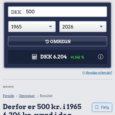
DKK
OMREGN
DKK 6.204
+1.141 %
Hvordan virker det?
annonce
Forside
Omregner
Resultat
Derfor er 500 kr. i 1965
Følg
6.204 kr. værd i dag