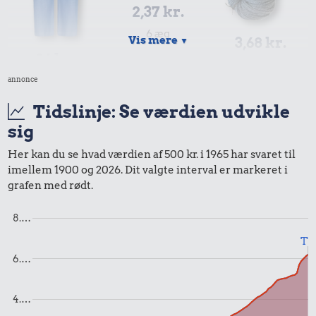
2,37 kr.
6 æg
Vis mere
3,68 kr.
▼
26 kr.
100 g garn
annonce
Bukser
Tidslinje: Se værdien udvikle
sig
Her kan du se hvad værdien af 500 kr. i 1965 har svaret til
imellem 1900 og 2026. Dit valgte interval er markeret i
grafen med rødt.
1,47 kr.
4,91 kr.
8.…
0,49 kr.
Franskbrød
1/2 kg skæreost
Til
Æble
6.…
4.…