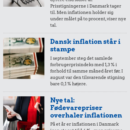
10 øre
=
1,-
Prisstigningerne i Danmark tager
til. Men inflationen holder sig
i 1965
i dag
under målet på to procent, viser nye
tal.
2,29 kr.
0,57 kr.
24 kr.
5 øre
=
0,62,-
Hotdog
Banan
Dansk inflation står i
Strygejern
i 1965
i dag
stampe
I september steg det samlede
forbrugerprisindeks med 1,3 % i
forhold til samme måned året før. I
august var den tilsvarende stigning
bare 0,1 % højere.
Nye tal:
0,08 kr.
2,62 kr.
Fødevarepriser
Tyggegummi
Bakke jordbær
overhaler inflationen
4,91 kr.
På et år er inflationen i Danmark