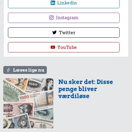
Linkedin
Snaps
Husholdningssprit
Instagram
Twitter
YouTube
19 kr.
19 kr.
Læses lige nu
10 karklude
12 kr.
1 kg kartofler
Nu sker det: Disse
penge bliver
2 kg mel
værdiløse
54 kr.