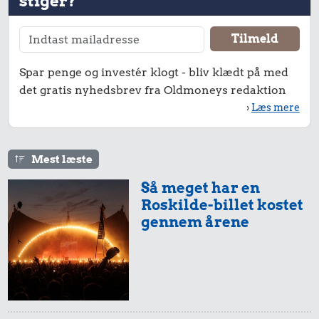
stiger?
Spar penge og investér klogt - bliv klædt på med
det gratis nyhedsbrev fra Oldmoneys redaktion
›
Læs mere
7,77 kr.
Mest læste
34 kr.
Biografbillet
Så meget har en
Dæk
20 kr.
Roskilde-billet kostet
10 kg gas
gennem årene