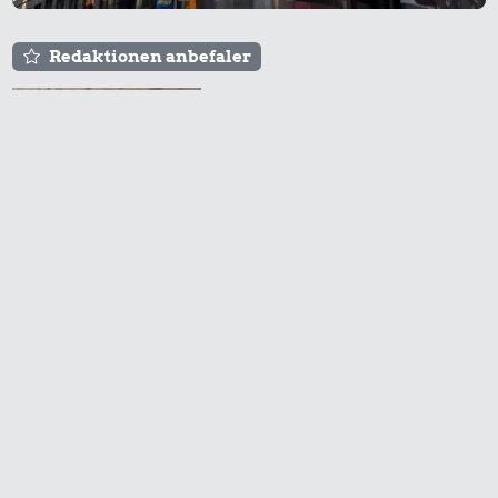
Redaktionen anbefaler
Agnes og Røde lejede
sig ind for 20 kr. -
hvad er det i dag?
Prisen på en tur i
biografen er steget på
få år