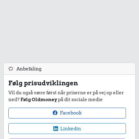
28 kr.
10 kr.
9,00 kr.
Hotdog
Agurk
100 g
flæskesvær
20 kr.
Anbefaling
18 kr.
1 kg havregryn
19 kr.
Følg prisudviklingen
Franskbrød
1 kg kartofler
Vil du også være først når priserne er på vej op eller
ned?
Følg Oldmoney
på dit sociale medie
Facebook
Linkedin