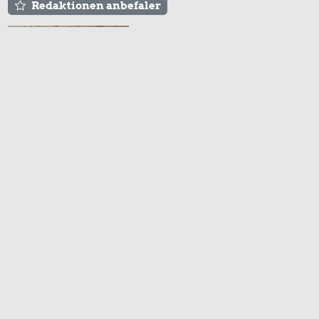
Redaktionen anbefaler
Agnes og Røde lejede
sig ind for 20 kr. -
hvad er det i dag?
Prisen på en tur i
biografen er steget på
få år