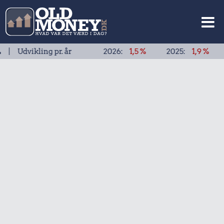
ling pr. år
2026:
1,5 %
2025:
1,9 %
2024:
1,