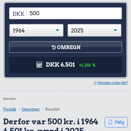
DKK
OMREGN
DKK 6.501
+1.201 %
Hvordan virker det?
annonce
Forside
Omregner
Resultat
Derfor var 500 kr. i 1964
Følg
6.501 kr. værd i 2025