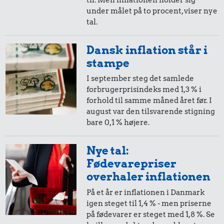
i 1964
i 2025
under målet på to procent, viser nye
tal.
5 øre
=
0,65,-
Dansk inflation står i
1,46 kr.
2,46 kr.
3,85 kr.
i 1964
i 2025
stampe
10 karklude
Bakke jordbær
Kylling
I september steg det samlede
forbrugerprisindeks med 1,3 % i
forhold til samme måned året før. I
august var den tilsvarende stigning
bare 0,1 % højere.
Nye tal:
Fødevarepriser
2,08 kr.
22 kr.
overhaler inflationen
0,46 kr.
200 g
Strygejern
På et år er inflationen i Danmark
Æble
chokolade
igen steget til 1,4 % - men priserne
på fødevarer er steget med 1,8 %. Se