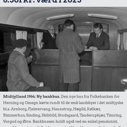
Midtjylland 1964: Ny bankbus.
Den nye bus fra Folkebanken for
Herning og Omegn kørte rundt til de små landsbyer i det midtjyske
bl.a. Arnborg, Fjelstervang, Haunstrup, Høgild, Kølkær,
Rimmerhus, Sinding, Skibbild, Studsgaard, Tanderupkjær, Timring,
Vorgod og Ørre. Bankbussen holdt også ved en enkel pensionist,