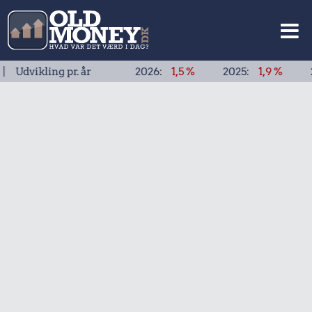
kling pr. år
2026:
1,5 %
2025:
1,9 %
2024:
1,