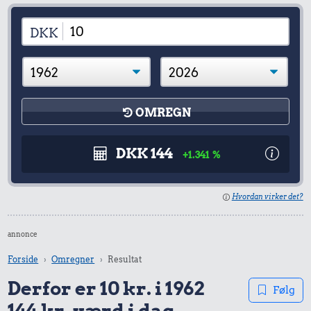
DKK
OMREGN
DKK 144
+1.341 %
Hvordan virker det?
annonce
Forside
Omregner
Resultat
Derfor er 10 kr. i 1962
Følg
144 kr. værd i dag