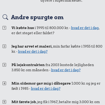
dyrere i supermarkedet.
Andre spurgte om
Vi købte hus
i 1995 til 800.000 kr. -
hvad er det i dag
,
er det steget eller faldet?
Jeg har arvet et maleri
, min farfar købte i 1955 til 800
kr. -
hvad er det i dag?
På lejekontrakten
fra 2003 kostede lejligheden
3.850 kr. om måneden -
hvad er det i dag?
Min oldemor gav mig i dåbsgave
1.000 kr. og jeg er
født i 1985 -
hvad er det i dag?
Mit første job
, jeg fik i 1967, betalte mig 3.000 kr. om