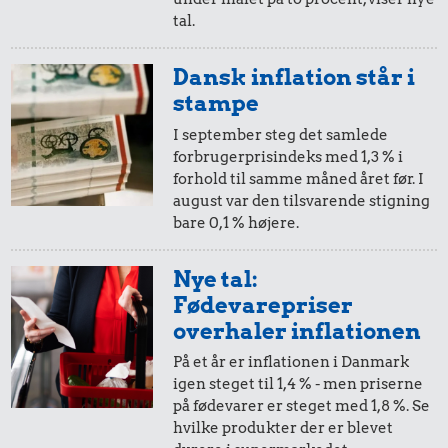
tal.
5 øre
=
0,72,-
Dansk inflation står i
i 1962
i dag
stampe
I september steg det samlede
forbrugerprisindeks med 1,3 % i
forhold til samme måned året før. I
august var den tilsvarende stigning
bare 0,1 % højere.
Nye tal:
Fødevarepriser
overhaler inflationen
På et år er inflationen i Danmark
igen steget til 1,4 % - men priserne
på fødevarer er steget med 1,8 %. Se
hvilke produkter der er blevet