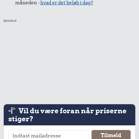
måneden -
hvad er det beløb i dag?
annonce
Vil du være foran når priserne
stiger?