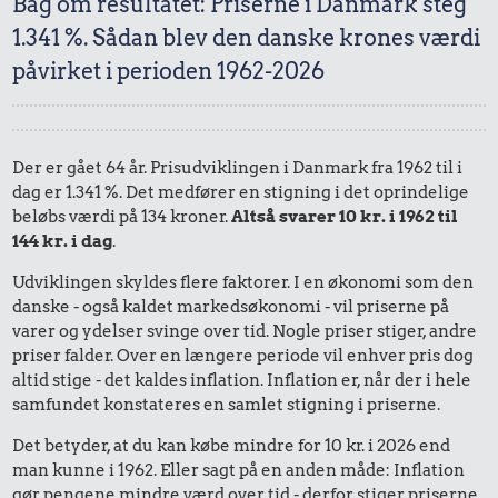
Bag om resultatet: Priserne i Danmark steg
1.341 %. Sådan blev den danske krones værdi
påvirket i perioden 1962-2026
Der er gået 64 år. Prisudviklingen i Danmark fra 1962 til i
dag er 1.341 %. Det medfører en stigning i det oprindelige
beløbs værdi på 134 kroner.
Altså svarer 10 kr. i 1962 til
144 kr. i dag
.
Udviklingen skyldes flere faktorer. I en økonomi som den
danske - også kaldet markedsøkonomi - vil priserne på
varer og ydelser svinge over tid. Nogle priser stiger, andre
priser falder. Over en længere periode vil enhver pris dog
altid stige - det kaldes inflation. Inflation er, når der i hele
samfundet konstateres en samlet stigning i priserne.
Det betyder, at du kan købe mindre for 10 kr. i 2026 end
man kunne i 1962. Eller sagt på en anden måde: Inflation
gør pengene mindre værd over tid - derfor stiger priserne.