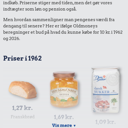
indkøb. Priserne stiger med tiden, men det gør vores
indtægter som løn og pension også.
Men hvordan sammenligner man pengenes værdi fra
dengang til senere? Her er ifølge Oldmoneys
beregninger et bud på hvad du kunne købe for 10 kr. i 1962
og 2026.
Priser i 1962
1,27 kr.
1,69 kr.
Franskbrød
1,09 kr.
Vis mere
Syltetøj
▼