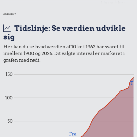
1 kg sukker
annonce
Tidslinje: Se værdien udvikle
sig
Her kan du se hvad værdien af 10 kr. i 1962 har svaret til
imellem 1900 og 2026. Dit valgte interval er markeret i
1,34 kr.
2,26 kr.
grafen med rødt.
0,42 kr.
10 karklude
Bakke jordbær
Æble
150
Til
100
50
Fra
0,07 kr.