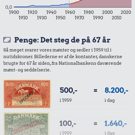
0,0
1900
1920
1940
1960
1980
2000
2020
1910
1930
1950
1970
1990
2010
Penge: Det steg de på 67 år
Så meget svarer vores mønter og sedler i 1959 til i
nutidskroner. Billederne er af de kontanter, danskerne
brugte for 67 år siden, fra Nationalbankens daværende
mønt- og seddelserie.
500,-
=
8.200,-
i 1959
i dag
100,-
=
1.640,-
i 1959
i dag