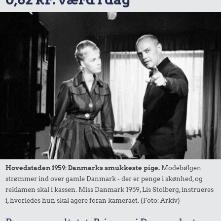
Hovedstaden 1959: Danmarks smukkeste pige.
Modebølgen
strømmer ind over gamle Danmark - der er penge i skønhed, og
reklamen skal i kassen. Miss Danmark 1959, Lis Stolberg, instrueres
i, hvorledes hun skal agere foran kameraet. (Foto: Arkiv)