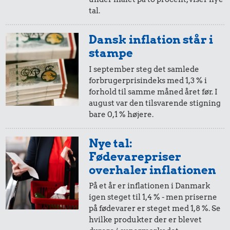
tal.
5 øre
=
0,82,-
Dansk inflation står i
i 1959
i dag
stampe
I september steg det samlede
forbrugerprisindeks med 1,3 % i
forhold til samme måned året før. I
august var den tilsvarende stigning
bare 0,1 % højere.
Nye tal:
Fødevarepriser
overhaler inflationen
På et år er inflationen i Danmark
igen steget til 1,4 % - men priserne
på fødevarer er steget med 1,8 %. Se
hvilke produkter der er blevet