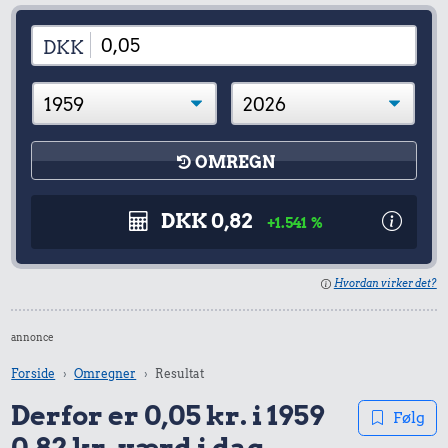
DKK
OMREGN
DKK 0,82
+1.541 %
Hvordan virker det?
annonce
Forside
Omregner
Resultat
Derfor er 0,05 kr. i 1959
Følg
0,82 kr. værd i dag