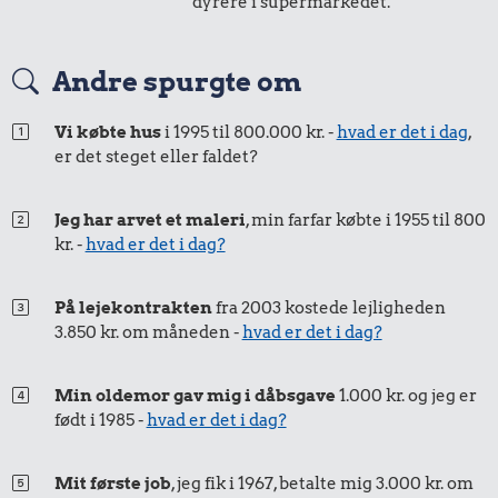
dyrere i supermarkedet.
Andre spurgte om
Vi købte hus
i 1995 til 800.000 kr. -
hvad er det i dag
,
er det steget eller faldet?
Jeg har arvet et maleri
, min farfar købte i 1955 til 800
kr. -
hvad er det i dag?
På lejekontrakten
fra 2003 kostede lejligheden
3.850 kr. om måneden -
hvad er det i dag?
Min oldemor gav mig i dåbsgave
1.000 kr. og jeg er
født i 1985 -
hvad er det i dag?
Mit første job
, jeg fik i 1967, betalte mig 3.000 kr. om