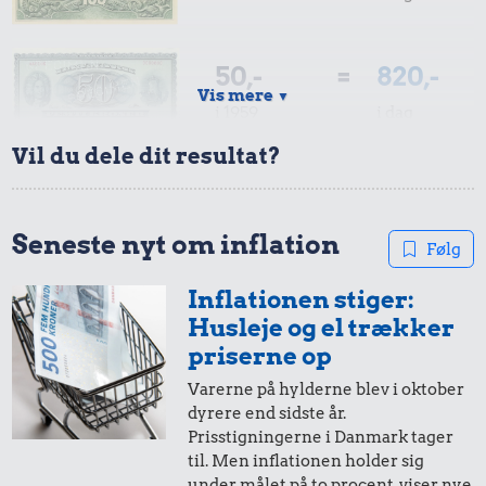
50,-
=
820,-
Vis mere
▼
i 1959
i dag
Vil du dele dit resultat?
10,-
=
164,-
i 1959
i dag
Seneste nyt om inflation
Følg
Inflationen stiger:
5,-
=
82,-
Husleje og el trækker
i 1959
i dag
priserne op
Varerne på hylderne blev i oktober
dyrere end sidste år.
10 øre
=
2,-
Prisstigningerne i Danmark tager
til. Men inflationen holder sig
i 1959
i dag
under målet på to procent, viser nye