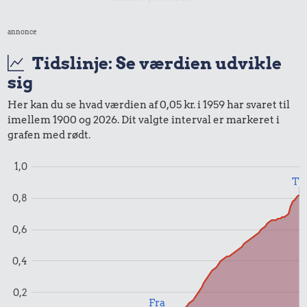
annonce
Udvalgte varer fra danskernes indkøbskurv gennem tiderne.
Priser i nutidskroner er estimeret af Oldmoney. Priser i
Tidslinje: Se værdien udvikle
datidskroner er på baggrund af forbrugerprisindekset fra
sig
Danmarks Statistik.
Her kan du se hvad værdien af 0,05 kr. i 1959 har svaret til
imellem 1900 og 2026. Dit valgte interval er markeret i
grafen med rødt.
1,0
Til
0,8
0,6
0,4
0,2
Fra