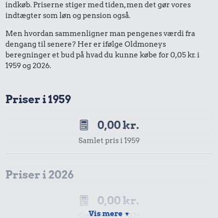
indkøb. Priserne stiger med tiden, men det gør vores
indtægter som løn og pension også.
Men hvordan sammenligner man pengenes værdi fra
dengang til senere? Her er ifølge Oldmoneys
beregninger et bud på hvad du kunne købe for 0,05 kr. i
1959 og 2026.
Priser i 1959
0,00 kr.
Samlet pris i 1959
Priser i 2026
0,00 kr.
Vis mere
▼
Samlet pris i 2026