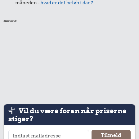
måneden -
hvad er det beløb i dag?
annonce
Vil du være foran når priserne
stiger?