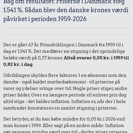
Bag om resultatet: Priserne i Danmark steg
1.541 %. Sådan blev den danske krones værdi
påvirket i perioden 1959-2026
Der er gået 67 år. Prisudviklingen i Danmark fra 1959 til i
dag er 1.541 %. Det medfører en stigning i det oprindelige
beløbs værdi på 0,77 kroner.
Altså svarer 0,05 kr. i 1959 til
0,82 kr. i dag
.
Udviklingen skyldes flere faktorer. I en økonomi som den
danske - også kaldet markedsøkonomi - vil priserne på
varer og ydelser svinge over tid. Nogle priser stiger, andre
priser falder. Over en længere periode vil enhver pris dog
altid stige - det kaldes inflation. Inflation er, når der i hele
samfundet konstateres en samlet stigning i priserne.
Det betyder, at du kan købe mindre for 0,05 kr. i 2026 end
man kunne i 1959. Eller sagt på en anden måde: Inflation
gør pengene mindre værd over tid - derfor stiger priserne.