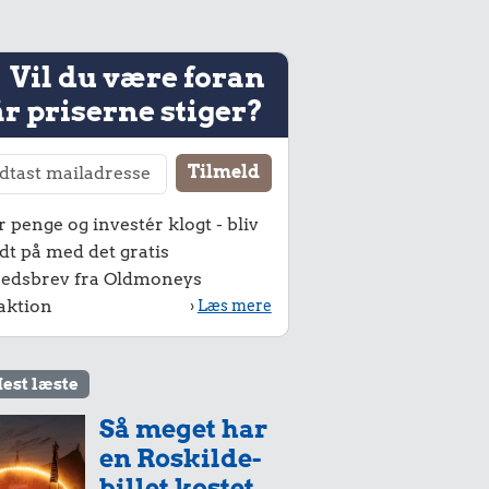
Vil du være foran
r priserne stiger?
r penge og investér klogt - bliv
dt på med det gratis
edsbrev fra Oldmoneys
aktion
›
Læs mere
est læste
Så meget har
en Roskilde-
billet kostet