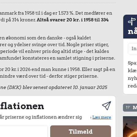
anmark fra 1958 til i dag er 1.573 %. Det medfører en
di på 314 kroner.
Altså svarer 20 kr. i 1958 til 334
nå
I en økonomi som den danske - også kaldet
r og ydelser svinge over tid. Nogle priser stiger,
periode vil enhver pris dog altid stige - det kaldes
le samfundet konstateres en samlet stigning i priserne.
Spa
r 20 kr. i 2026 end man kunne i 1958. Eller sagt på en
klæ
ndre værd over tid - derfor stiger priserne.
nyh
red
ne (DKK) blev senest opdateret 10. januar 2025
flationen
M
r priserne og inflationen ændrer sig
›
Læs mere