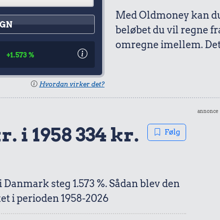
Med Oldmoney kan du 
GN
beløbet du vil regne fr
omregne imellem. Det 
4
+1.573 %
Hvordan virker det?
annonce
r. i 1958 334 kr.
Følg
 i Danmark steg 1.573 %. Sådan blev den
et i perioden 1958-2026