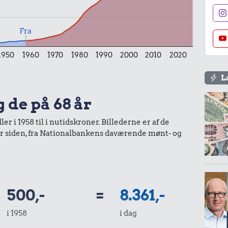
l
Fra
1950
1960
1970
1980
1990
2000
2010
2020
L
g de på 68 år
r.
r i 1958 til i nutidskroner. Billederne er af de
år siden, fra Nationalbankens daværende mønt- og
pe
500,-
=
8.361,-
i 1958
i dag