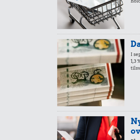
hold
Da
I s
1,3 
tils
Ny
ov