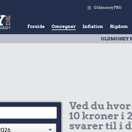
Oldmoney PRO
Forside
Omregner
Inflation
Rigdom
OLDMONEY PRISTAL
| 
Ved du hvor
10 kroner i 
svarer til i 