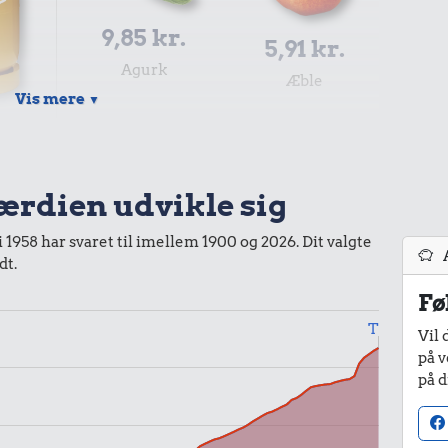
9,85 kr.
5,91 kr.
Agurk
Æble
Vis mere
▼
.
s
værdien udvikle sig
0,99 kr.
i 1958 har svaret til imellem 1900 og 2026. Dit valgte
Tyggegummi
dt.
Fø
Til
Vil 
på v
på d
r.