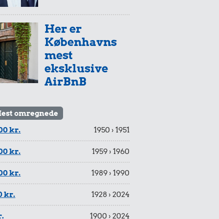
Her er
Københavns
mest
eksklusive
AirBnB
est omregnede
00 kr.
1950 › 1951
00 kr.
1959 › 1960
00 kr.
1989 › 1990
 kr.
1928 › 2024
r.
1900 › 2024