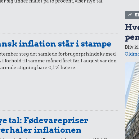
er sig under målet på to procent, viser nye tal.
i 1958
i dag
S
Hv
pen
nsk inflation står i stampe
Bliv k
5,-
=
84,-
Oldmo
eptember steg det samlede forbrugerprisindeks med
% i forhold til samme måned året før. I august var den
i 1958
i dag
varende stigning bare 0,1 % højere.
10 øre
=
2,-
i 1958
i dag
e tal: Fødevarepriser
erhaler inflationen