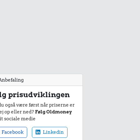
Anbefaling
lg prisudviklingen
du også være først når priserne er
ej op eller ned?
Følg Oldmoney
it sociale medie
Facebook
Linkedin