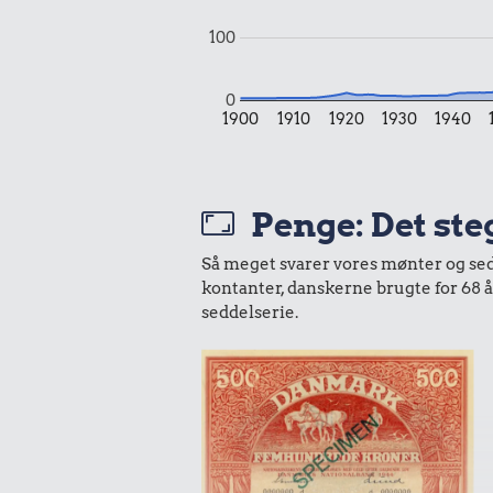
2 kg me
100
0
1900
1910
1920
1930
1940
Penge: Det ste
0,97 k
Så meget svarer vores mønter og sedle
0,94 kr.
kontanter, danskerne brugte for 68 
1 dåse sup
seddelserie.
1 kg sukker