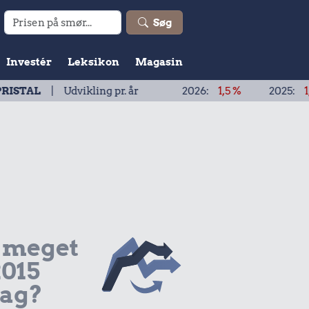
Søg
Investér
Leksikon
Magasin
Udvikling pr. år
2026:
1,5 %
2025:
1,9 %
20
 meget
2015
dag?