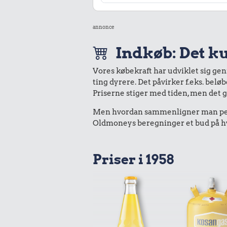
annonce
Indkøb: Det ku
Vores købekraft har udviklet sig ge
ting dyrere. Det påvirker f.eks. belø
Priserne stiger med tiden, men det 
Men hvordan sammenligner man peng
Oldmoneys beregninger et bud på hva
Priser i 1958