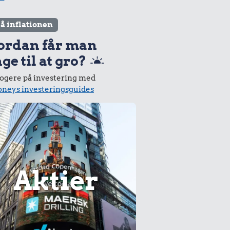
lå inflationen
ordan får man
ge til at gro?
logere på investering med
neys investeringsguides
Aktier