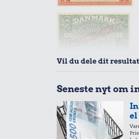
1,15 kr.
0,36 k
1 kg kartofler
Æble
20 kr.
Samlet pris i 1958
Vil du dele dit resulta
Udvalgte varer fra danskernes indkøbs
Oldmoney. Priser i datidskroner er på 
Seneste nyt om i
In
el
Vare
Pris