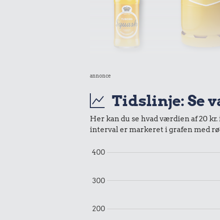
15 kr
0,91 kr.
annonce
10 kg ga
Sodavand
Tidslinje: Se 
Her kan du se hvad værdien af 20 kr. 
interval er markeret i grafen med rø
400
0,06 kr.
300
Tyggegummi
0,76 k
200