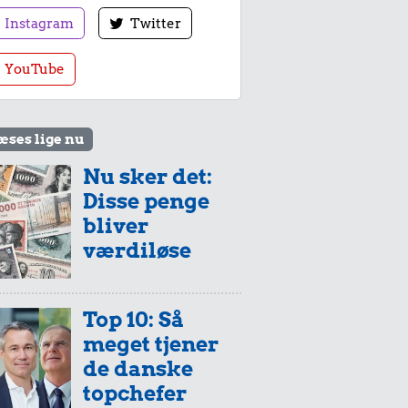
Instagram
Twitter
YouTube
æses lige nu
Nu sker det:
Disse penge
bliver
værdiløse
Top 10: Så
meget tjener
de danske
topchefer