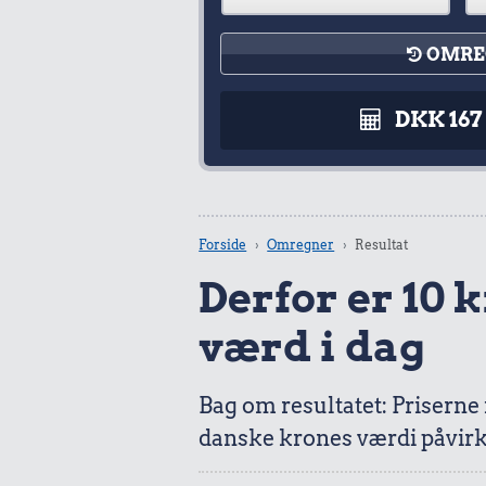
OMRE
DKK 16
Forside
Omregner
Resultat
Derfor er 10 kr
værd i dag
Bag om resultatet: Priserne
danske krones værdi påvirk