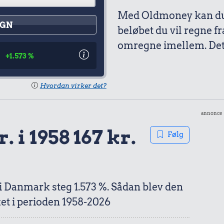
Med Oldmoney kan du 
GN
beløbet du vil regne fr
omregne imellem. Det 
7
+1.573 %
Hvordan virker det?
annonce
. i 1958 167 kr.
Følg
 i Danmark steg 1.573 %. Sådan blev den
et i perioden 1958-2026