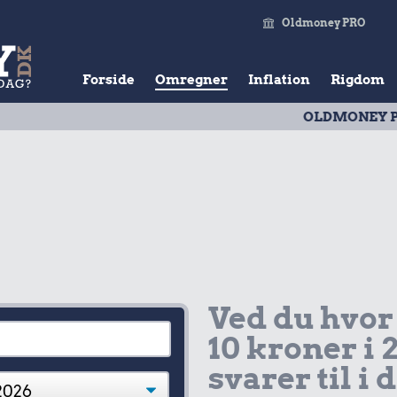
Oldmoney PRO
Forside
Omregner
Inflation
Rigdom
OLDMONEY PRISTAL
| 
Ved du hvor
10 kroner i 
svarer til i 