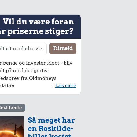
Vil du være foran
r priserne stiger?
r penge og investér klogt - bliv
dt på med det gratis
edsbrev fra Oldmoneys
aktion
›
Læs mere
est læste
Så meget har
en Roskilde-
billet kostet