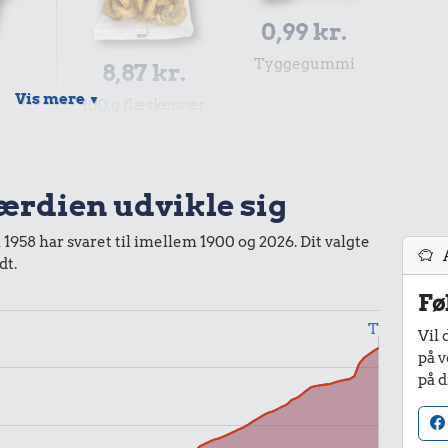
0,99 kr.
Tyggegummi
8,87 kr.
Vis mere
▼
100 g flæskesvær
r.
værdien udvikle sig
i 1958 har svaret til imellem 1900 og 2026. Dit valgte
dt.
Fø
Til
Vil 
r.
på v
på d