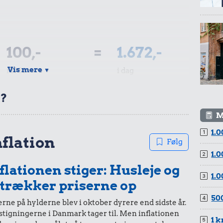
100,-
=
1.672,-
Vis mere
i 1958
i dag
▼
t?
M
1.0
50,-
=
836,-
nflation
Følg
1.0
i 1958
i dag
flationen stiger: Husleje og
1.0
 trækker priserne op
500
rne på hylderne blev i oktober dyrere end sidste år.
stigningerne i Danmark tager til. Men inflationen
10,-
=
167,-
1 k