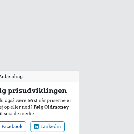
Anbefaling
lg prisudviklingen
du også være først når priserne er
ej op eller ned?
Følg Oldmoney
it sociale medie
Facebook
Linkedin