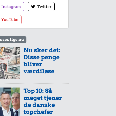
Instagram
Twitter
YouTube
æses lige nu
Nu sker det:
Disse penge
bliver
værdiløse
Top 10: Så
meget tjener
de danske
topchefer