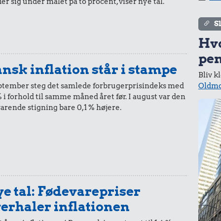
er sig under målet på to procent, viser nye tal.
i 1958
i dag
S
Hv
pen
nsk inflation står i stampe
Bliv k
5,-
=
84,-
Oldmo
eptember steg det samlede forbrugerprisindeks med
% i forhold til samme måned året før. I august var den
i 1958
i dag
varende stigning bare 0,1 % højere.
10 øre
=
2,-
i 1958
i dag
e tal: Fødevarepriser
erhaler inflationen