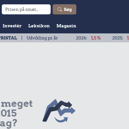
Søg
Investér
Leksikon
Magasin
Udvikling pr. år
2026:
1,5 %
2025:
1,9 %
20
 meget
2015
dag?