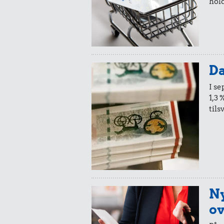
hold
Da
I s
1,3 
tils
Ny
ov