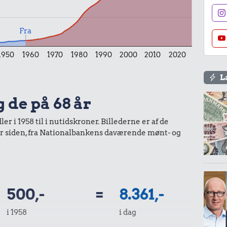
Fra
r.
1950
1960
1970
1980
1990
2000
2010
2020
mmi
L
g de på 68 år
9,85 kr.
r i 1958 til i nutidskroner. Billederne er af de
år siden, fra Nationalbankens daværende mønt- og
Samlet pris i 2026
kurv gennem tiderne. Priser i nutidskroner er estimeret af
baggrund af forbrugerprisindekset fra Danmarks Statistik.
500,-
=
8.361,-
i 1958
i dag