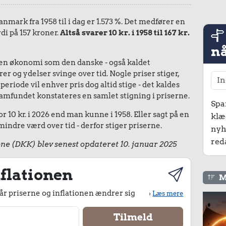
anmark fra 1958 til i dag er 1.573 %. Det medfører en
di på 157 kroner.
Altså svarer 10 kr. i 1958 til 167 kr.
nå
I en økonomi som den danske - også kaldet
r og ydelser svinge over tid. Nogle priser stiger,
periode vil enhver pris dog altid stige - det kaldes
le samfundet konstateres en samlet stigning i priserne.
Spa
r 10 kr. i 2026 end man kunne i 1958. Eller sagt på en
klæ
ndre værd over tid - derfor stiger priserne.
nyh
red
ne (DKK) blev senest opdateret 10. januar 2025
flationen
M
r priserne og inflationen ændrer sig
›
Læs mere