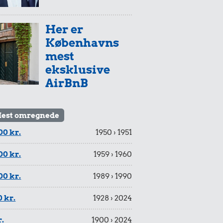
Her er
Københavns
mest
eksklusive
AirBnB
est omregnede
00 kr.
1950 › 1951
00 kr.
1959 › 1960
00 kr.
1989 › 1990
 kr.
1928 › 2024
r.
1900 › 2024