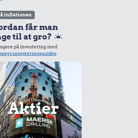
lå inflationen
ordan får man
ge til at gro?
logere på investering med
neys investeringsguides
Aktier