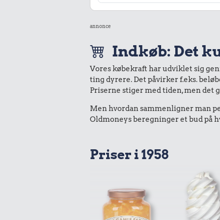
annonce
Indkøb: Det ku
Vores købekraft har udviklet sig ge
ting dyrere. Det påvirker f.eks. belø
Priserne stiger med tiden, men det 
Men hvordan sammenligner man peng
Oldmoneys beregninger et bud på hva
Priser i 1958