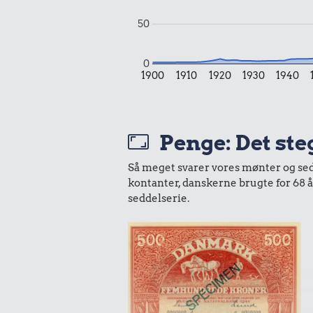
50
0
0,06 k
1900
1910
1920
1930
1940
0,36 kr.
Tyggegu
Æble
Penge: Det ste
9,89 kr.
Så meget svarer vores mønter og sedle
kontanter, danskerne brugte for 68 
Samlet pris i 1958
seddelserie.
Udvalgte varer fra danskernes indkøbs
Oldmoney. Priser i datidskroner er på 