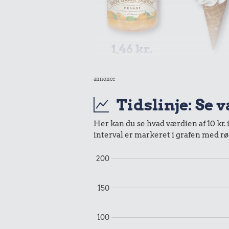
1,46 kr.
1,82 k
Syltetøj
annonce
Is
Tidslinje: Se 
Her kan du se hvad værdien af 10 kr. 
interval er markeret i grafen med rø
200
5,77 kr.
0,42 k
Biografbillet
150
Banan
100