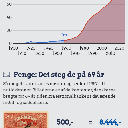
60
Priser i 2026
40
20
Fra
0
1900
1920
1940
1960
1980
2000
2020
0,99 kr.
1910
1930
1950
1970
1990
2010
Tyggegummi
Penge: Det steg de på 69 år
0,99 kr.
Så meget svarer vores mønter og sedler i 1957 til i
Samlet pris i 2026
nutidskroner. Billederne er af de kontanter, danskerne
brugte for 69 år siden, fra Nationalbankens daværende
mønt- og seddelserie.
Udvalgte varer fra danskernes indkøbskurv gennem tiderne.
Priser i nutidskroner er estimeret af Oldmoney. Priser i
datidskroner er på baggrund af forbrugerprisindekset fra
500,-
=
8.444,-
Danmarks Statistik.