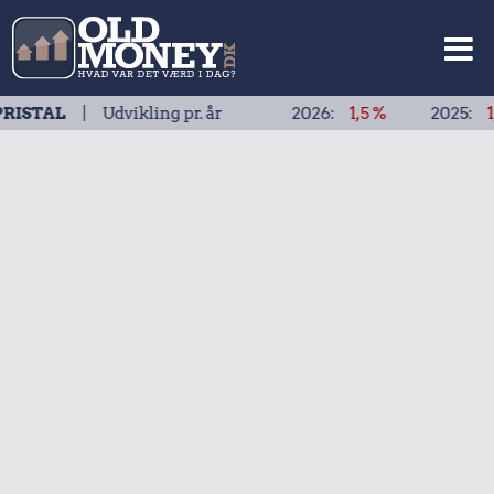
| Udvikling pr. år
2026:
1,5 %
2025:
1,9 %