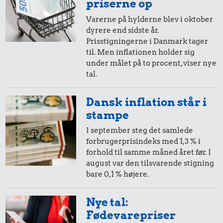
i 1957
i dag
priserne op
Varerne på hylderne blev i oktober
dyrere end sidste år.
10 øre
=
2,-
Prisstigningerne i Danmark tager
til. Men inflationen holder sig
i 1957
i dag
under målet på to procent, viser nye
tal.
5 øre
=
0,84,-
Dansk inflation står i
i 1957
i dag
stampe
I september steg det samlede
forbrugerprisindeks med 1,3 % i
forhold til samme måned året før. I
august var den tilsvarende stigning
bare 0,1 % højere.
Nye tal:
Fødevarepriser