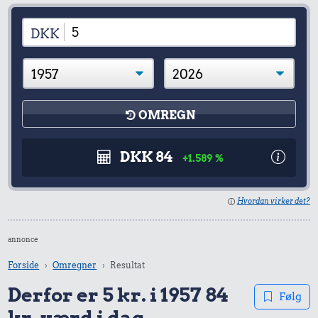
DKK
OMREGN
DKK 84
+1.589 %
Hvordan virker det?
annonce
Forside
Omregner
Resultat
Derfor er 5 kr. i 1957 84
Følg
kr. værd i dag