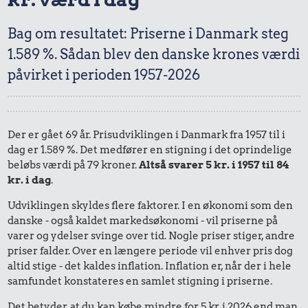
Bag om resultatet: Priserne i Danmark steg
1.589 %. Sådan blev den danske krones værdi
påvirket i perioden 1957-2026
Der er gået 69 år. Prisudviklingen i Danmark fra 1957 til i
dag er 1.589 %. Det medfører en stigning i det oprindelige
beløbs værdi på 79 kroner.
Altså svarer 5 kr. i 1957 til 84
kr. i dag
.
Udviklingen skyldes flere faktorer. I en økonomi som den
danske - også kaldet markedsøkonomi - vil priserne på
varer og ydelser svinge over tid. Nogle priser stiger, andre
priser falder. Over en længere periode vil enhver pris dog
altid stige - det kaldes inflation. Inflation er, når der i hele
samfundet konstateres en samlet stigning i priserne.
Det betyder, at du kan købe mindre for 5 kr. i 2026 end man