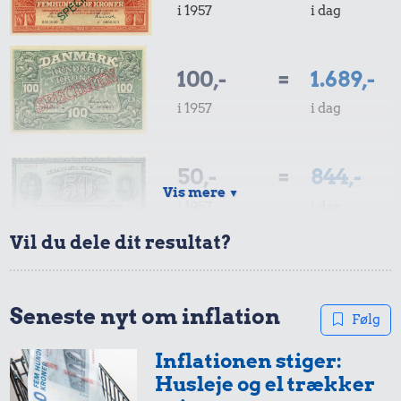
i 1957
i dag
100,-
=
1.689,-
i 1957
i dag
50,-
=
844,-
Vis mere
▼
i 1957
i dag
Vil du dele dit resultat?
10,-
=
169,-
i 1957
i dag
Seneste nyt om inflation
Følg
Inflationen stiger:
5,-
=
84,-
Husleje og el trækker