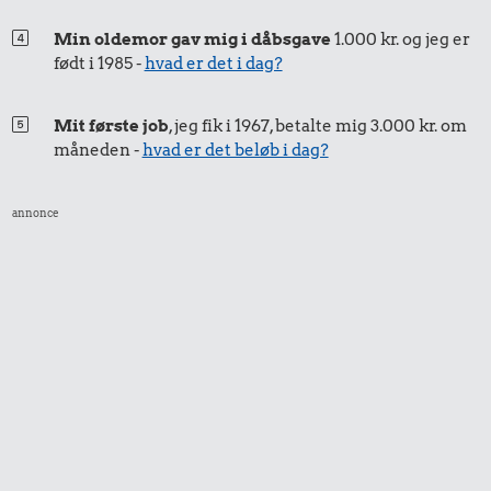
Min oldemor gav mig i dåbsgave
1.000 kr. og jeg er
født i 1985 -
hvad er det i dag?
Mit første job
, jeg fik i 1967, betalte mig 3.000 kr. om
måneden -
hvad er det beløb i dag?
annonce