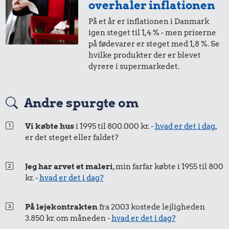
overhaler inflationen
På et år er inflationen i Danmark
igen steget til 1,4 % - men priserne
på fødevarer er steget med 1,8 %. Se
hvilke produkter der er blevet
dyrere i supermarkedet.
Andre spurgte om
Vi købte hus
i 1995 til 800.000 kr. -
hvad er det i dag
,
er det steget eller faldet?
Jeg har arvet et maleri
, min farfar købte i 1955 til 800
kr. -
hvad er det i dag?
På lejekontrakten
fra 2003 kostede lejligheden
3.850 kr. om måneden -
hvad er det i dag?