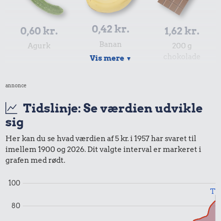
0,42 kr.
0,60 kr.
1,62 kr.
Banan
Agurk
200 g
chokolade
Vis mere
▼
annonce
Tidslinje: Se værdien udvikle
sig
2,10 kr.
0,06 kr.
Her kan du se hvad værdien af 5 kr. i 1957 har svaret til
imellem 1900 og 2026. Dit valgte interval er markeret i
1/2 kg hakket
Tyggegummi
grafen med rødt.
oksekød
100
Til
4,81 kr.
80
Samlet pris i 1957