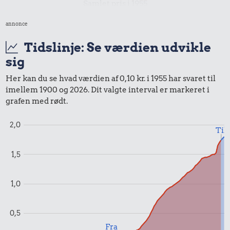
Samlet pris i 1955
annonce
Priser i 2024
Tidslinje: Se værdien udvikle
sig
0,00 kr.
Her kan du se hvad værdien af 0,10 kr. i 1955 har svaret til
Samlet pris i 2024
imellem 1900 og 2026. Dit valgte interval er markeret i
grafen med rødt.
Udvalgte varer fra danskernes indkøbskurv gennem tiderne.
Priser i nutidskroner er estimeret af Oldmoney. Priser i
2,0
Til
datidskroner er på baggrund af forbrugerprisindekset fra
Danmarks Statistik.
1,5
1,0
0,5
Fra