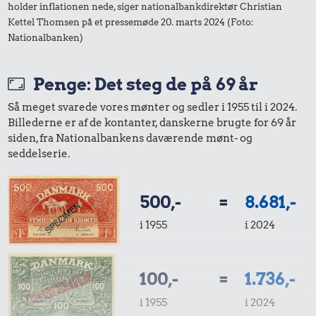
holder inflationen nede, siger nationalbankdirektør Christian
Kettel Thomsen på et pressemøde 20. marts 2024 (Foto:
Nationalbanken)
Penge: Det steg de på 69 år
Så meget svarede vores mønter og sedler i 1955 til i 2024.
Billederne er af de kontanter, danskerne brugte for 69 år
siden, fra Nationalbankens daværende mønt- og
seddelserie.
500,-
=
8.681,-
i 1955
i 2024
100,-
=
1.736,-
i 1955
i 2024