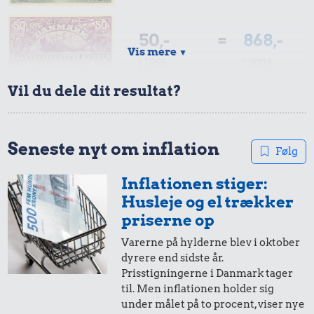
50,-
=
868,-
Vis mere
▼
i 1955
i 2024
Vil du dele dit resultat?
10,-
=
174,-
i 1955
i 2024
Seneste nyt om inflation
Følg
Inflationen stiger:
5,-
=
87,-
Husleje og el trækker
i 1955
i 2024
priserne op
Varerne på hylderne blev i oktober
dyrere end sidste år.
10 øre
=
2,-
Prisstigningerne i Danmark tager
til. Men inflationen holder sig
i 1955
i 2024
under målet på to procent, viser nye