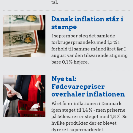
tal.
5 øre
=
0,87,-
Dansk inflation står i
i 1955
i 2024
stampe
I september steg det samlede
forbrugerprisindeks med 1,3 % i
forhold til samme måned året før. I
august var den tilsvarende stigning
bare 0,1 % højere.
Nye tal:
Fødevarepriser
overhaler inflationen
På et år er inflationen i Danmark
igen steget til 1,4 % - men priserne
på fødevarer er steget med 1,8 %. Se
hvilke produkter der er blevet
dyrere i supermarkedet.