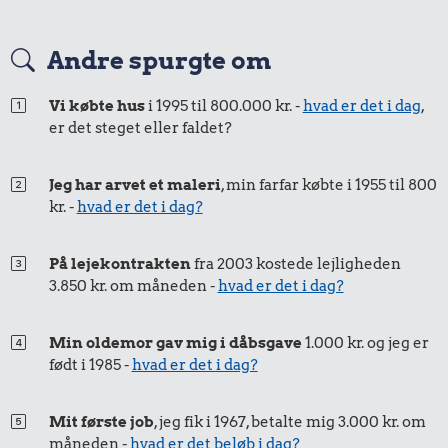
Andre spurgte om
Vi købte hus
i 1995 til 800.000 kr. -
hvad er det i dag
,
er det steget eller faldet?
Jeg har arvet et maleri
, min farfar købte i 1955 til 800
kr. -
hvad er det i dag?
På lejekontrakten
fra 2003 kostede lejligheden
3.850 kr. om måneden -
hvad er det i dag?
Min oldemor gav mig i dåbsgave
1.000 kr. og jeg er
født i 1985 -
hvad er det i dag?
Mit første job
, jeg fik i 1967, betalte mig 3.000 kr. om
måneden -
hvad er det beløb i dag?