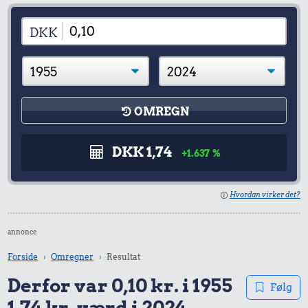
DKK
OMREGN
DKK 1,74
+1.637 %
Hvordan virker det?
annonce
Forside
Omregner
Resultat
Derfor var 0,10 kr. i 1955
Følg
1,74 kr. værd i 2024