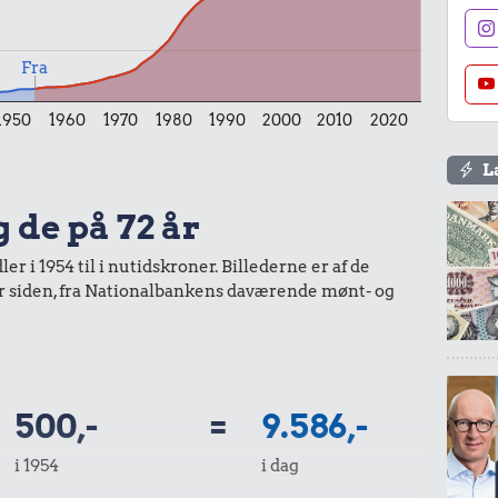
6,90 kr.
1/3 kg marcipan
Fra
Banan
.
1950
1960
1970
1980
1990
2000
2010
2020
de
L
g de på 72 år
r i 1954 til i nutidskroner. Billederne er af de
år siden, fra Nationalbankens daværende mønt- og
5,91 kr.
20 kr.
Æble
1 kg havregryn
.
500,-
=
9.586,-
i 1954
i dag