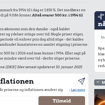
anmark fra 1954 til i dag er 1.818 %. Det medfører en
rdi på 9.086 kroner.
Altså svarer 500 kr. i 1954 til
nå
I en økonomi som den danske - også kaldet
r og ydelser svinge over tid. Nogle priser stiger,
periode vil enhver pris dog altid stige - det kaldes
le samfundet konstateres en samlet stigning i priserne.
Spa
r 500 kr. i 2026 end man kunne i 1954. Eller sagt på
klæ
 mindre værd over tid - derfor stiger priserne.
nyh
red
ne (DKK) blev senest opdateret 10. januar 2025
flationen
M
r priserne og inflationen ændrer sig
›
Læs mere