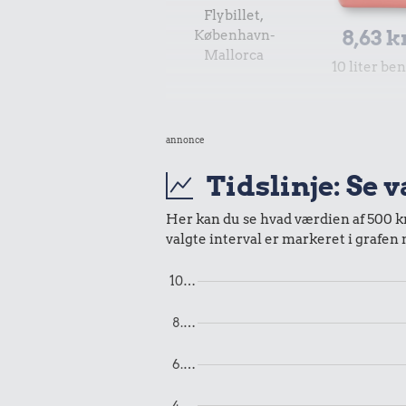
Flybillet,
8,63 k
København-
Mallorca
10 liter be
annonce
Tidslinje: Se 
Her kan du se hvad værdien af 500 kr.
valgte interval er markeret i grafen
1,54 kr.
10…
6 æg
3,18 kr
8.…
1/2 kg kaf
6.…
4.…