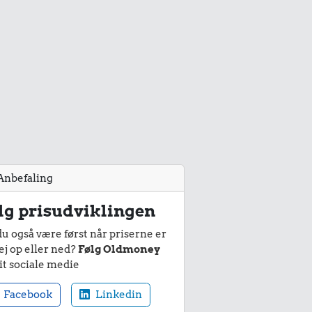
Anbefaling
lg prisudviklingen
du også være først når priserne er
ej op eller ned?
Følg Oldmoney
it sociale medie
Facebook
Linkedin