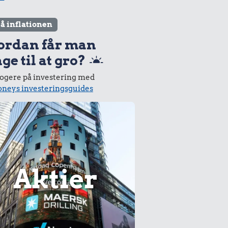
lå inflationen
ordan får man
ge til at gro?
logere på investering med
neys investeringsguides
Aktier