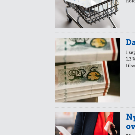
hold
2,91 k
1,85 kr.
1/3 kg marc
Avis
Da
I s
1,3 
tils
1,48 k
Hotdog
1,19 kr.
Ny
ov
Husholdningssprit