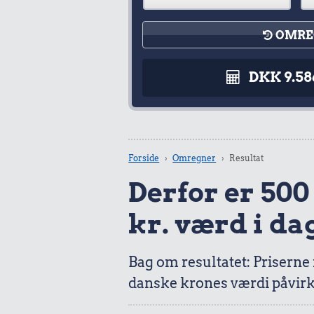
OMRE
DKK 9.58
Forside
Omregner
Resultat
Derfor er 500 
kr. værd i da
Bag om resultatet: Priserne
danske krones værdi påvirk