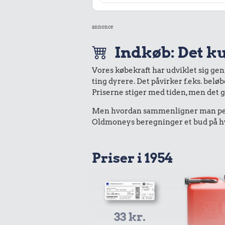
annonce
Indkøb: Det ku
Vores købekraft har udviklet sig ge
ting dyrere. Det påvirker f.eks. belø
Priserne stiger med tiden, men det 
Men hvordan sammenligner man peng
Oldmoneys beregninger et bud på hva
Priser i 1954
33 kr.