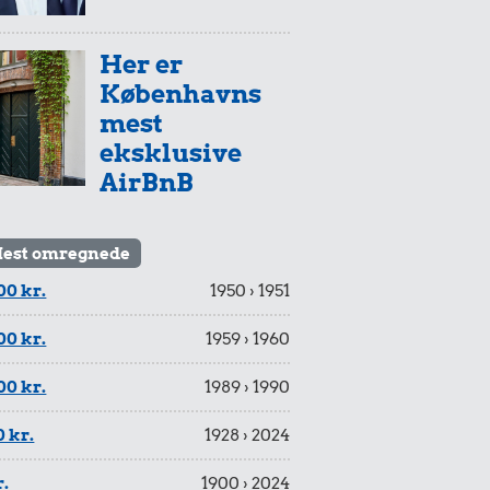
Her er
Københavns
mest
eksklusive
AirBnB
est omregnede
00 kr.
1950 › 1951
00 kr.
1959 › 1960
00 kr.
1989 › 1990
 kr.
1928 › 2024
r.
1900 › 2024