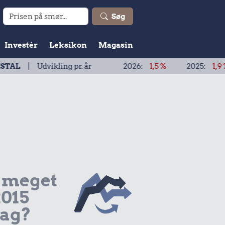
Søg
Investér
Leksikon
Magasin
vikling pr. år
2026:
1,5 %
2025:
1,9 %
2024
 meget
2015
dag?