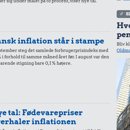
er sig under målet på to procent, viser nye tal.
i 1954
i dag
r.
S
ipan
Hv
pen
nsk inflation står i stampe
Bliv k
5,-
=
96,-
Oldmo
eptember steg det samlede forbrugerprisindeks med
% i forhold til samme måned året før. I august var den
i 1954
i dag
varende stigning bare 0,1 % højere.
r.
10 øre
=
2,-
i 1954
i dag
e tal: Fødevarepriser
erhaler inflationen