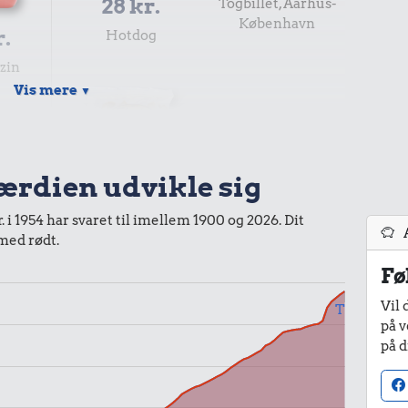
28 kr.
Togbillet, Aarhus-
København
r.
Hotdog
nzin
Vis mere
▼
værdien udvikle sig
25 kr.
 i 1954 har svaret til imellem 1900 og 2026. Dit
8,87 kr.
 med rødt.
200 g smør
Fø
100 g flæskesvær
Vil 
Til
.
på v
på d
fe
54 kr.