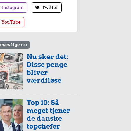
Instagram
Twitter
YouTube
æses lige nu
Nu sker det:
Disse penge
bliver
værdiløse
Top 10: Så
meget tjener
de danske
topchefer