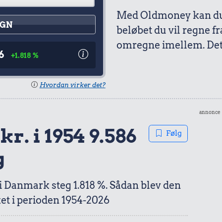
Med Oldmoney kan du 
GN
beløbet du vil regne fr
omregne imellem. Det 
6
+1.818 %
Hvordan virker det?
annonce
kr. i 1954 9.586
Følg
g
 i Danmark steg 1.818 %. Sådan blev den
et i perioden 1954-2026