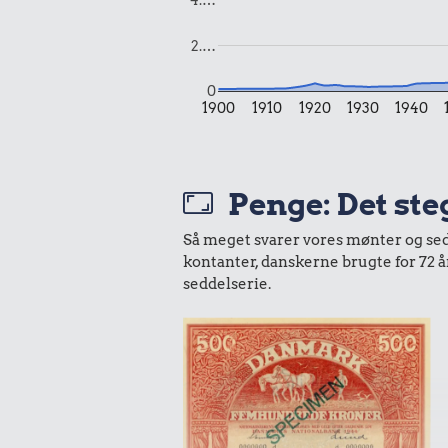
2.…
1,01 kr
32 kr.
0
1900
1910
1920
1930
1940
10 karklu
Sko
Penge: Det ste
Så meget svarer vores mønter og sedle
kontanter, danskerne brugte for 72 
seddelserie.
1,69 kr.
Bakke jordbær
169 kr
Komfur