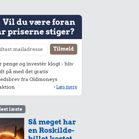
Vil du være foran
r priserne stiger?
r penge og investér klogt - bliv
dt på med det gratis
edsbrev fra Oldmoneys
aktion
›
Læs mere
est læste
Så meget har
en Roskilde-
billet kostet