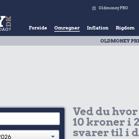
Oldmoney PRO
Forside
Omregner
Inflation
Rigdom
OLDMONEY PRISTAL
| Ud
Ved du hvor
10 kroner i 
svarer til i 