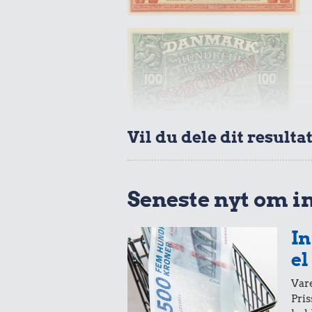
0,05 k
0,95 kr.
Tyggegu
Franskbrød
Vil du dele dit resulta
Seneste nyt om i
1,27 kr.
Røget sild
1,01 kr
In
1 kg kartof
el
Vare
Pris