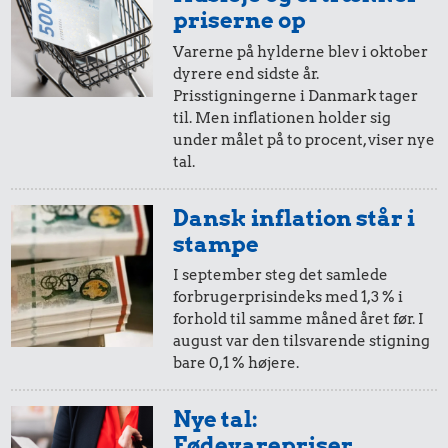
i 1953
i 2025
priserne op
Varerne på hylderne blev i oktober
dyrere end sidste år.
10 øre
=
2,-
Prisstigningerne i Danmark tager
til. Men inflationen holder sig
i 1953
i 2025
under målet på to procent, viser nye
tal.
5 øre
=
0,96,-
Dansk inflation står i
i 1953
i 2025
stampe
I september steg det samlede
forbrugerprisindeks med 1,3 % i
forhold til samme måned året før. I
august var den tilsvarende stigning
bare 0,1 % højere.
Nye tal:
Fødevarepriser