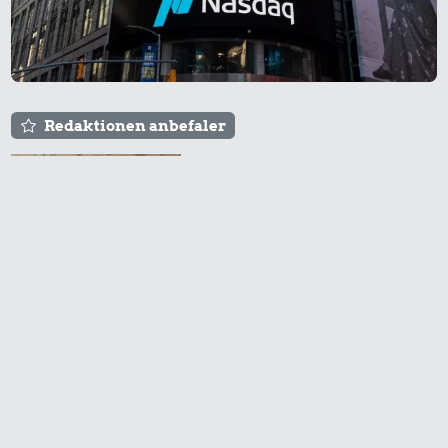
Redaktionen anbefaler
Agnes og Røde lejede
sig ind for 20 kr. -
hvad er det i dag?
Prisen på en tur i
biografen er steget på
få år