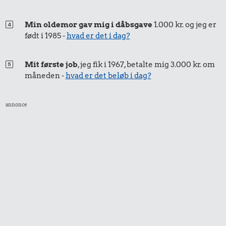
Min oldemor gav mig i dåbsgave
1.000 kr. og jeg er
født i 1985 -
hvad er det i dag?
Mit første job
, jeg fik i 1967, betalte mig 3.000 kr. om
måneden -
hvad er det beløb i dag?
annonce