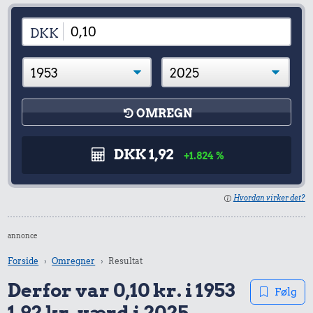
DKK
OMREGN
DKK 1,92
+1.824 %
Hvordan virker det?
annonce
Forside
Omregner
Resultat
Derfor var 0,10 kr. i 1953
Følg
1,92 kr. værd i 2025