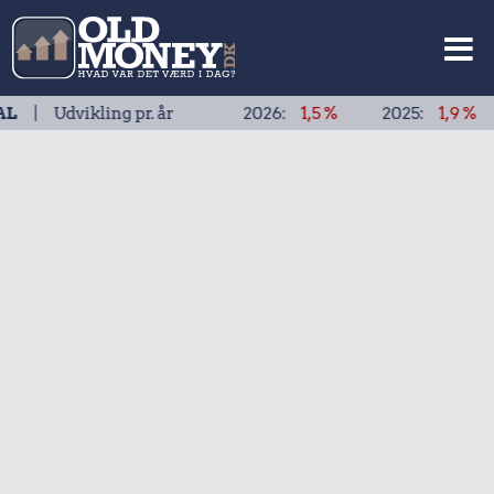
ikling pr. år
2026:
1,5 %
2025:
1,9 %
2024: