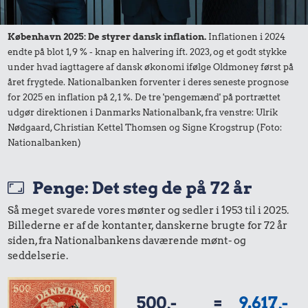
København 2025: De styrer dansk inflation.
Inflationen i 2024
endte på blot 1,9 % - knap en halvering ift. 2023, og et godt stykke
under hvad iagttagere af dansk økonomi ifølge Oldmoney først på
året frygtede. Nationalbanken forventer i deres seneste prognose
for 2025 en inflation på 2,1 %. De tre 'pengemænd' på portrættet
udgør direktionen i Danmarks Nationalbank, fra venstre: Ulrik
Nødgaard, Christian Kettel Thomsen og Signe Krogstrup (Foto:
Nationalbanken)
Penge: Det steg de på 72 år
Så meget svarede vores mønter og sedler i 1953 til i 2025.
Billederne er af de kontanter, danskerne brugte for 72 år
siden, fra Nationalbankens daværende mønt- og
seddelserie.
500,-
=
9.617,-