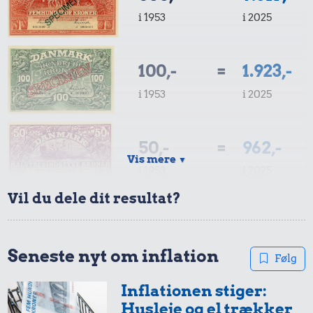
i 1953
i 2025
100,-
=
1.923,-
i 1953
i 2025
50,-
=
962,-
Vis mere
▼
i 1953
i 2025
Vil du dele dit resultat?
10,-
=
192,-
i 1953
i 2025
Seneste nyt om inflation
Følg
Inflationen stiger:
5,-
=
96,-
Husleje og el trækker