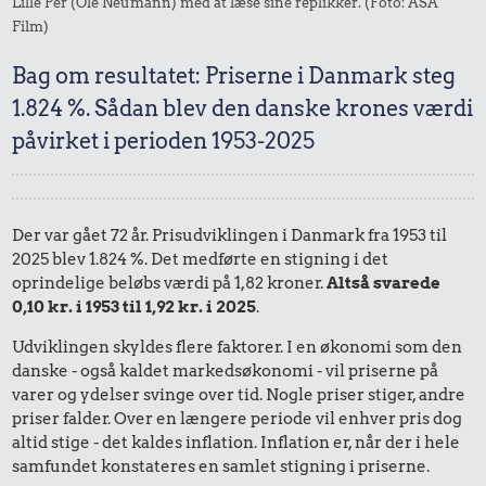
Lille Per (Ole Neumann) med at læse sine replikker. (Foto: ASA
Film)
Bag om resultatet: Priserne i Danmark steg
1.824 %. Sådan blev den danske krones værdi
påvirket i perioden 1953-2025
Der var gået 72 år. Prisudviklingen i Danmark fra 1953 til
2025 blev 1.824 %. Det medførte en stigning i det
oprindelige beløbs værdi på 1,82 kroner.
Altså svarede
0,10 kr. i 1953 til 1,92 kr. i 2025
.
Udviklingen skyldes flere faktorer. I en økonomi som den
danske - også kaldet markedsøkonomi - vil priserne på
varer og ydelser svinge over tid. Nogle priser stiger, andre
priser falder. Over en længere periode vil enhver pris dog
altid stige - det kaldes inflation. Inflation er, når der i hele
samfundet konstateres en samlet stigning i priserne.