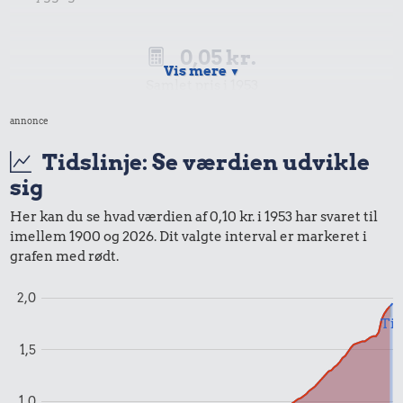
0,05 kr.
Vis mere
▼
Samlet pris i 1953
annonce
Priser i 2025
Tidslinje: Se værdien udvikle
sig
0,00 kr.
Her kan du se hvad værdien af 0,10 kr. i 1953 har svaret til
Samlet pris i 2025
imellem 1900 og 2026. Dit valgte interval er markeret i
grafen med rødt.
Udvalgte varer fra danskernes indkøbskurv gennem tiderne.
Priser i nutidskroner er estimeret af Oldmoney. Priser i
2,0
datidskroner er på baggrund af forbrugerprisindekset fra
Til
Danmarks Statistik.
1,5
1,0