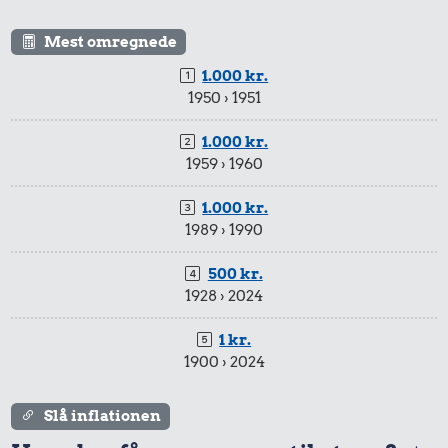
9,85 kr.
Biografbillet
Kat
Agurk
Mest omregnede
1.000 kr.
1950 › 1951
1.000 kr.
1959 › 1960
1.000 kr.
1989 › 1990
286 kr.
500 kr.
13 kr.
1928 › 2024
Strygejern
59 kr.
Syltede
rødbeder
1 kr.
1/2 kg kaffe
1900 › 2024
Slå inflationen