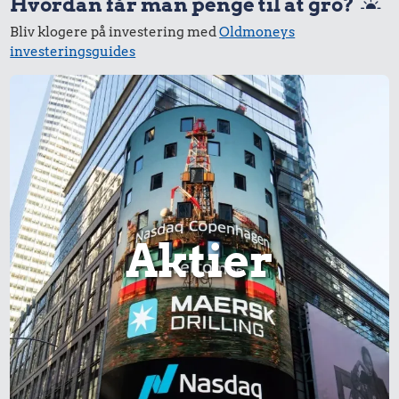
Hvordan får man penge til at gro?
Bliv klogere på investering med
Oldmoneys
investeringsguides
54 kr.
1/3 kg marcipan
15 kr.
30 kr.
1 kg sukker
Is
Aktier
315 kr.
14 kr.
Togbillet,
1 liter mælk
Aarhus-
8,87 kr.
København