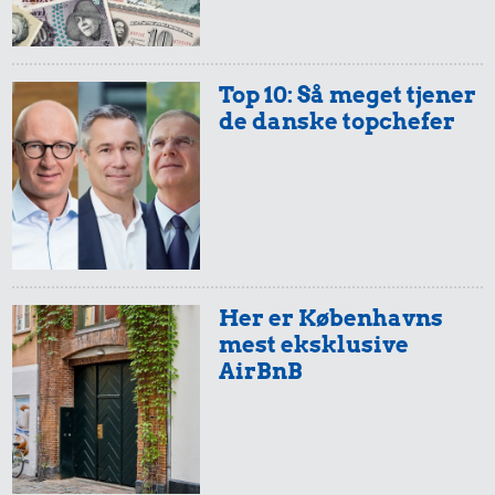
Top 10: Så meget tjener
de danske topchefer
6,90 kr.
412 kr.
Banan
Dæk
15 kr.
Sodavand
Her er Københavns
mest eksklusive
AirBnB
94 kr.
5.419 kr.