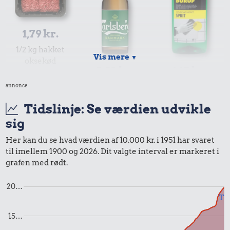
1,79 kr.
1/2 kg hakket
Vis mere
▼
oksekød
0,92 kr.
1,15 kr.
annonce
Pilsner
Husholdningssprit
Tidslinje: Se værdien udvikle
sig
Her kan du se hvad værdien af 10.000 kr. i 1951 har svaret
til imellem 1900 og 2026. Dit valgte interval er markeret i
grafen med rødt.
16 kr.
Taxatur,
0,97 kr.
20…
Hovedbanegården-
Til
10 karklude
Lufthavnen
164 kr.
15…
Komfur