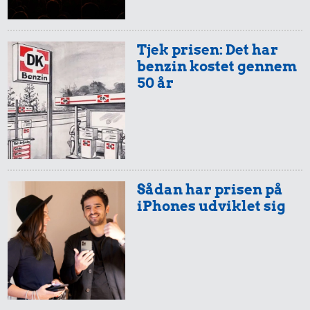
Togbillet,
0,36 kr.
Aarhus-
København
Tjek prisen: Det har
Banan
0,79 kr.
benzin kostet gennem
1 kg sukker
50 år
Sådan har prisen på
1,79 kr.
0,92 kr.
1,28 kr.
iPhones udviklet sig
Avis
Franskbrød
Rugbrød