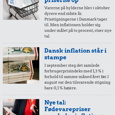
Varerne på hylderne blev i oktober
dyrere end sidste år.
10 øre
=
2,-
Prisstigningerne i Danmark tager
til. Men inflationen holder sig
i 1951
i dag
under målet på to procent, viser nye
31 kr.
1,38 kr.
tal.
0,82 kr.
Sko
200 g
5 øre
=
0,99,-
1 dåse suppe
chokolade
Dansk inflation står i
i 1951
i dag
stampe
I september steg det samlede
forbrugerprisindeks med 1,3 % i
forhold til samme måned året før. I
august var den tilsvarende stigning
bare 0,1 % højere.
Nye tal:
1,64 kr.
Fødevarepriser
Bakke jordbær
0,67 kr.