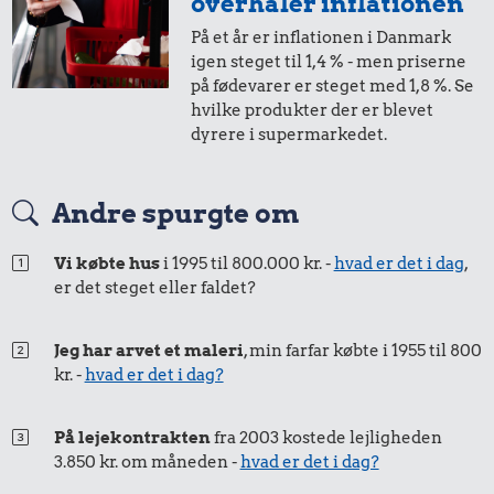
5.371 kr.
overhaler inflationen
Syltede
Rolex-ur
På et år er inflationen i Danmark
rødbeder
igen steget til 1,4 % - men priserne
på fødevarer er steget med 1,8 %. Se
hvilke produkter der er blevet
dyrere i supermarkedet.
Andre spurgte om
Vi købte hus
i 1995 til 800.000 kr. -
hvad er det i dag
,
2,56 kr.
15 kr.
er det steget eller faldet?
0,46 kr.
Kylling
Strygejern
100 g
Jeg har arvet et maleri
, min farfar købte i 1955 til 800
flæskesvær
kr. -
hvad er det i dag?
På lejekontrakten
fra 2003 kostede lejligheden
3.850 kr. om måneden -
hvad er det i dag?