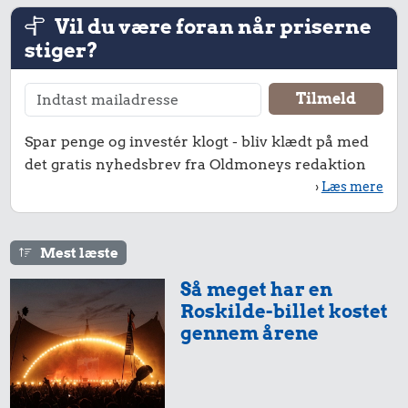
Vil du være foran når priserne
stiger?
Spar penge og investér klogt - bliv klædt på med
det gratis nyhedsbrev fra Oldmoneys redaktion
281 kr.
›
Læs mere
Kat
3,07 kr.
1,53 kr.
1/2 kg kaffe
Mest læste
Is
Så meget har en
Roskilde-billet kostet
gennem årene
16 kr.