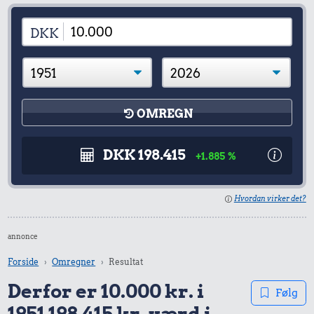
DKK
OMREGN
DKK 198.415
+1.885 %
Hvordan virker det?
annonce
Forside
Omregner
Resultat
Derfor er 10.000 kr. i
Følg
1951 198.415 kr. værd i