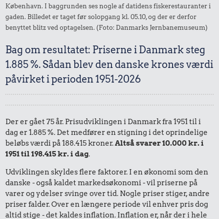
København. I baggrunden ses nogle af datidens fiskerestauranter i
gaden. Billedet er taget før solopgang kl. 05.10, og der er derfor
benyttet blitz ved optagelsen. (Foto: Danmarks Jernbanemuseum)
Bag om resultatet: Priserne i Danmark steg
1.885 %. Sådan blev den danske krones værdi
påvirket i perioden 1951-2026
Der er gået 75 år. Prisudviklingen i Danmark fra 1951 til i
dag er 1.885 %. Det medfører en stigning i det oprindelige
beløbs værdi på 188.415 kroner.
Altså svarer 10.000 kr. i
1951 til 198.415 kr. i dag
.
Udviklingen skyldes flere faktorer. I en økonomi som den
danske - også kaldet markedsøkonomi - vil priserne på
varer og ydelser svinge over tid. Nogle priser stiger, andre
priser falder. Over en længere periode vil enhver pris dog
altid stige - det kaldes inflation. Inflation er, når der i hele