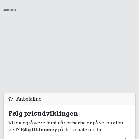
annonce
4,86 kr.
8,34 kr.
21 kr.
Biografbillet
10 liter benzin
Dæk
12 kr.
2,30 kr.
1,23 kr.
10 kg gas
100 g garn
Røget sild
0,05 kr.
1,43 kr.
0,74 kr.
Anbefaling
Tyggegummi
Hotdog
1 liter mælk
Følg prisudviklingen
Vil du også være først når priserne er på vej op eller
ned?
Følg Oldmoney
på dit sociale medie
895 kr.