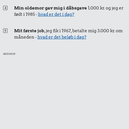
32 kr.
2,81 kr.
Min oldemor gav mig i dåbsgave
1.000 kr. og jeg er
Flybillet,
født i 1985 -
hvad er det i dag?
1/3 kg marcipan
0,51 kr.
København-
Mallorca
Agurk
Mit første job
, jeg fik i 1967, betalte mig 3.000 kr. om
måneden -
hvad er det beløb i dag?
annonce
0,97 kr.
0,64 kr.
1 kg kartofler
6,91 kr.
2 kg mel
Snaps