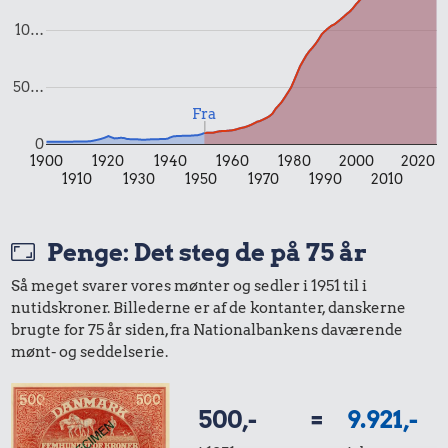
10…
50…
Fra
0
1900
1920
1940
1960
1980
2000
2020
1910
1930
1950
1970
1990
2010
1,48 kr.
Penge: Det steg de på 75 år
6 æg
0,77 kr.
16 kr.
Så meget svarer vores mønter og sedler i 1951 til i
nutidskroner. Billederne er af de kontanter, danskerne
Sodavand
Bukser
brugte for 75 år siden, fra Nationalbankens daværende
mønt- og seddelserie.
500,-
=
9.921,-