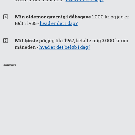
Min oldemor gav mig i dåbsgave
1.000 kr. og jeg er
født i 1985 -
hvad er det i dag?
Mit første job
, jeg fik i 1967, betalte mig 3.000 kr. om
måneden -
hvad er det beløb i dag?
annonce