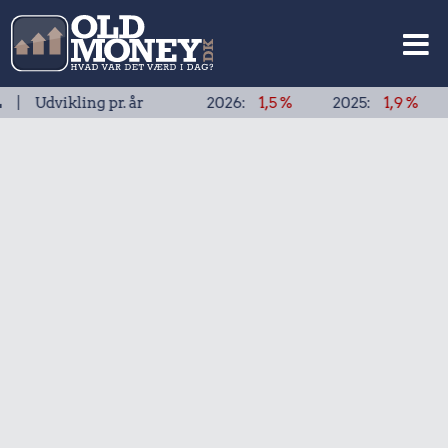
kling pr. år
2026:
1,5 %
2025:
1,9 %
2024:
1