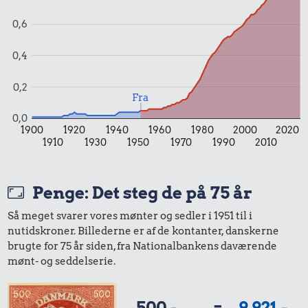
0,6
0,4
0,2
Fra
0,0
1900
1920
1940
1960
1980
2000
2020
1910
1930
1950
1970
1990
2010
Penge: Det steg de på 75 år
Så meget svarer vores mønter og sedler i 1951 til i
nutidskroner. Billederne er af de kontanter, danskerne
brugte for 75 år siden, fra Nationalbankens daværende
mønt- og seddelserie.
500,-
=
9.921,-