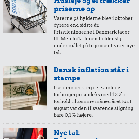
Husleje og el trækker
i 1951
i dag
priserne op
Varerne på hylderne blev i oktober
dyrere end sidste år.
10 øre
=
2,-
Prisstigningerne i Danmark tager
til. Men inflationen holder sig
i 1951
i dag
under målet på to procent, viser nye
tal.
5 øre
=
0,99,-
Dansk inflation står i
i 1951
i dag
stampe
I september steg det samlede
forbrugerprisindeks med 1,3 % i
forhold til samme måned året før. I
august var den tilsvarende stigning
bare 0,1 % højere.
Nye tal: