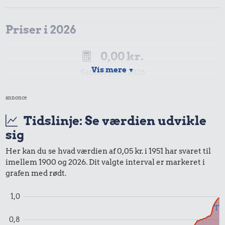
Priser i 2026
0,00 kr.
Vis mere
▼
Samlet pris i 2026
annonce
Udvalgte varer fra danskernes indkøbskurv gennem tiderne.
Priser i nutidskroner er estimeret af Oldmoney. Priser i
Tidslinje: Se værdien udvikle
datidskroner er på baggrund af forbrugerprisindekset fra
sig
Danmarks Statistik.
Her kan du se hvad værdien af 0,05 kr. i 1951 har svaret til
imellem 1900 og 2026. Dit valgte interval er markeret i
grafen med rødt.
1,0
Til
0,8