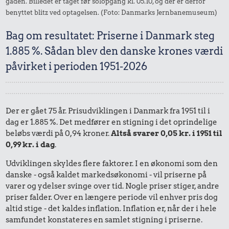
gaden. Billedet er taget før solopgang kl. 05.10, og der er derfor
benyttet blitz ved optagelsen. (Foto: Danmarks Jernbanemuseum)
Bag om resultatet: Priserne i Danmark steg
1.885 %. Sådan blev den danske krones værdi
påvirket i perioden 1951-2026
Der er gået 75 år. Prisudviklingen i Danmark fra 1951 til i
dag er 1.885 %. Det medfører en stigning i det oprindelige
beløbs værdi på 0,94 kroner.
Altså svarer 0,05 kr. i 1951 til
0,99 kr. i dag
.
Udviklingen skyldes flere faktorer. I en økonomi som den
danske - også kaldet markedsøkonomi - vil priserne på
varer og ydelser svinge over tid. Nogle priser stiger, andre
priser falder. Over en længere periode vil enhver pris dog
altid stige - det kaldes inflation. Inflation er, når der i hele
samfundet konstateres en samlet stigning i priserne.