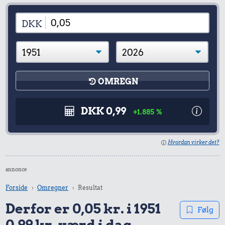
DKK
OMREGN
DKK 0,99
+1.885 %
Hvordan virker det?
annonce
Forside
Omregner
Resultat
Derfor er 0,05 kr. i 1951
Følg
0,99 kr. værd i dag