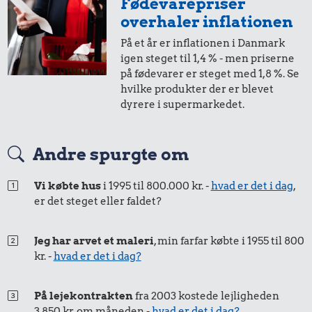
Fødevarepriser
overhaler inflationen
På et år er inflationen i Danmark
igen steget til 1,4 % - men priserne
på fødevarer er steget med 1,8 %. Se
hvilke produkter der er blevet
dyrere i supermarkedet.
Andre spurgte om
Vi købte hus
i 1995 til 800.000 kr. -
hvad er det i dag
,
er det steget eller faldet?
Jeg har arvet et maleri
, min farfar købte i 1955 til 800
kr. -
hvad er det i dag?
På lejekontrakten
fra 2003 kostede lejligheden
3.850 kr. om måneden -
hvad er det i dag?