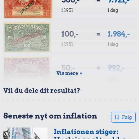
i 1951
i dag
100,-
=
1.984,-
i 1951
i dag
50,-
=
992,-
Vis mere
▼
i 1951
i dag
Vil du dele dit resultat?
10,-
=
198,-
i 1951
i dag
Seneste nyt om inflation
Følg
Inflationen stiger:
5,-
=
99,-