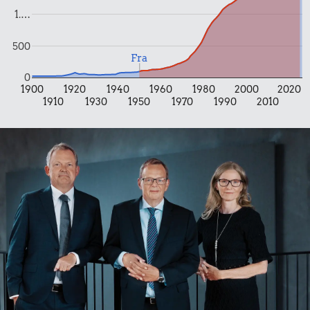
1.…
500
Fra
0
1900
1920
1940
1960
1980
2000
2020
1910
1930
1950
1970
1990
2010
1,47 kr.
7,46 kr.
Bakke jordbær
0,60 kr.
10 liter benzin
Syltede
rødbeder