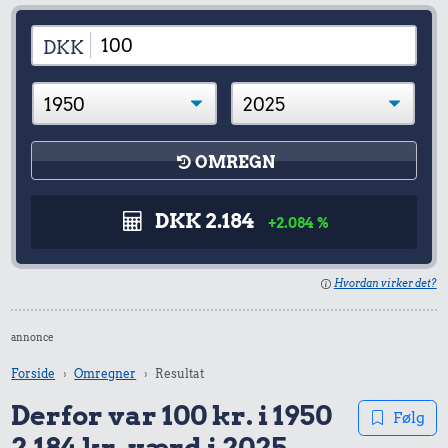
DKK
OMREGN
DKK 2.184
+2.084 %
Hvordan virker det?
annonce
Forside
Omregner
Resultat
Derfor var 100 kr. i 1950
Følg
2.184 kr. værd i 2025