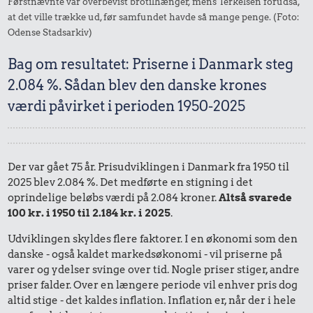
Førstnævnte var overbevist brotilhænger, mens Terkelsen forudså,
at det ville trække ud, før samfundet havde så mange penge. (Foto:
Odense Stadsarkiv)
Bag om resultatet: Priserne i Danmark steg
2.084 %. Sådan blev den danske krones
værdi påvirket i perioden 1950-2025
Der var gået 75 år. Prisudviklingen i Danmark fra 1950 til
2025 blev 2.084 %. Det medførte en stigning i det
oprindelige beløbs værdi på 2.084 kroner.
Altså svarede
100 kr. i 1950 til 2.184 kr. i 2025
.
Udviklingen skyldes flere faktorer. I en økonomi som den
danske - også kaldet markedsøkonomi - vil priserne på
varer og ydelser svinge over tid. Nogle priser stiger, andre
priser falder. Over en længere periode vil enhver pris dog
altid stige - det kaldes inflation. Inflation er, når der i hele