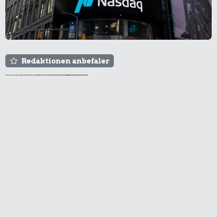
Redaktionen anbefaler
Agnes og Røde lejede
sig ind for 20 kr. -
hvad er det i dag?
Prisen på en tur i
biografen er steget på
få år