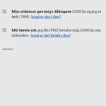
2,52 kr.
1/3 kg marcipan
Min oldemor gav mig i dåbsgave
1.000 kr. og jeg er
0,41 kr.
født i 1985 -
hvad er det i dag?
100 g
0,66 kr.
flæskesvær
Mit første job
, jeg fik i 1967, betalte mig 3.000 kr. om
1 liter mælk
måneden -
hvad er det beløb i dag?
annonce
0,82 kr.
1,14 kr.
0,27 kr.
Franskbrød
Rugbrød
Æble