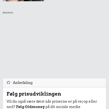
6,00 kr.
annonce
Æble
15 kr.
1 liter mælk
100 kr.
Samlet pris i 2025
Udvalgte varer fra danskernes indkøbskurv gennem tiderne.
Priser i nutidskroner er estimeret af Oldmoney. Priser i
datidskroner er på baggrund af forbrugerprisindekset fra
Anbefaling
Danmarks Statistik.
Følg prisudviklingen
Vil du også være først når priserne er på vej op eller
ned?
Følg Oldmoney
på dit sociale medie