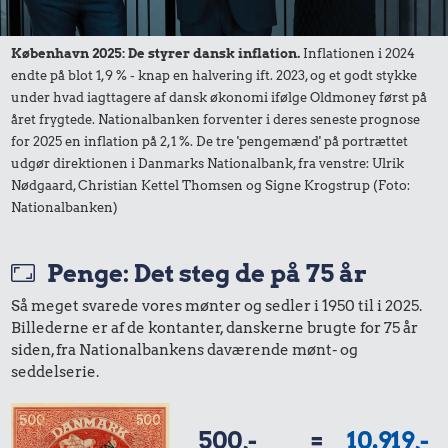
15 kr.
Taxatur,
0,05 kr.
København 2025: De styrer dansk inflation.
Inflationen i 2024
Hovedbanegården-
Tyggegummi
endte på blot 1,9 % - knap en halvering ift. 2023, og et godt stykke
Lufthavnen
under hvad iagttagere af dansk økonomi ifølge Oldmoney først på
6,18 kr.
året frygtede. Nationalbanken forventer i deres seneste prognose
for 2025 en inflation på 2,1 %. De tre 'pengemænd' på portrættet
Snaps
udgør direktionen i Danmarks Nationalbank, fra venstre: Ulrik
Nødgaard, Christian Kettel Thomsen og Signe Krogstrup (Foto:
Nationalbanken)
Penge: Det steg de på 75 år
Så meget svarede vores mønter og sedler i 1950 til i 2025.
Billederne er af de kontanter, danskerne brugte for 75 år
siden, fra Nationalbankens daværende mønt- og
0,46 kr.
seddelserie.
0,71 kr.
Agurk
2,75 kr.
500,-
=
10.919,-
1 kg sukker