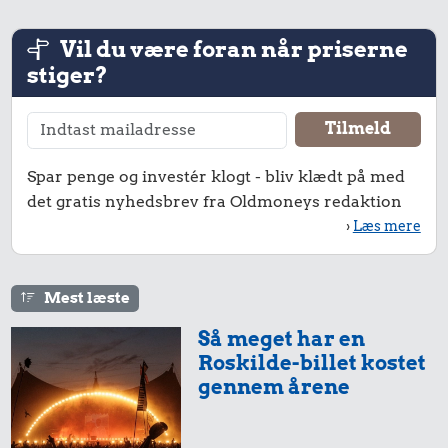
Vil du være foran når priserne
stiger?
Spar penge og investér klogt - bliv klædt på med
det gratis nyhedsbrev fra Oldmoneys redaktion
1,37 kr.
›
Læs mere
Is
Mest læste
100 kr.
Så meget har en
Samlet pris i 1950
Roskilde-billet kostet
gennem årene
Priser i 2025