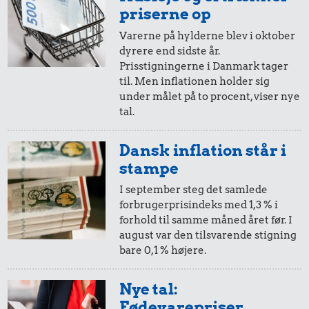
i 1950
i 2025
priserne op
Varerne på hylderne blev i oktober
dyrere end sidste år.
10 øre
=
2,-
2,75 kr.
Prisstigningerne i Danmark tager
1,10 kr.
til. Men inflationen holder sig
i 1950
i 2025
1/2 kg skæreost
under målet på to procent, viser nye
Syltetøj
15 kr.
tal.
Bukser
5 øre
=
1,-
Dansk inflation står i
i 1950
i 2025
stampe
I september steg det samlede
forbrugerprisindeks med 1,3 % i
forhold til samme måned året før. I
august var den tilsvarende stigning
bare 0,1 % højere.
Nye tal:
0,87 kr.
Fødevarepriser