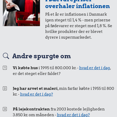
0,92 kr.
1 kg kartofler
overhaler inflationen
1,03 kr.
1 kg havregryn
På et år er inflationen i Danmark
Husholdningssprit
igen steget til 1,4 % - men priserne
på fødevarer er steget med 1,8 %. Se
hvilke produkter der er blevet
dyrere i supermarkedet.
Andre spurgte om
1,14 kr.
2,29 kr.
0,32 kr.
200 g smør
Kylling
Vi købte hus
i 1995 til 800.000 kr. -
hvad er det i dag
,
Banan
er det steget eller faldet?
Jeg har arvet et maleri
, min farfar købte i 1955 til 800
kr. -
hvad er det i dag?
På lejekontrakten
fra 2003 kostede lejligheden
3.850 kr. om måneden -
hvad er det i dag?