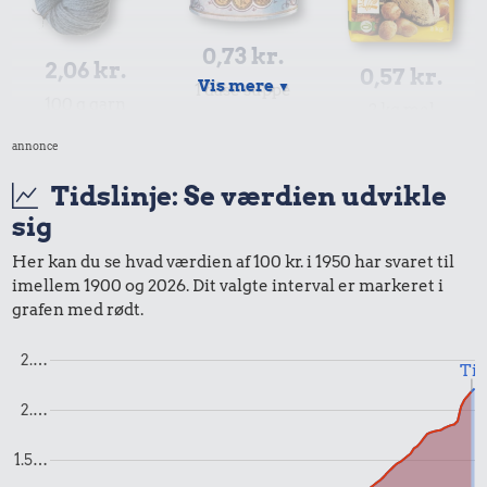
0,73 kr.
2,06 kr.
0,57 kr.
Vis mere
▼
1 dåse suppe
100 g garn
2 kg mel
annonce
Tidslinje: Se værdien udvikle
sig
Her kan du se hvad værdien af 100 kr. i 1950 har svaret til
imellem 1900 og 2026. Dit valgte interval er markeret i
grafen med rødt.
1,10 kr.
Røget sild
2.…
1,24 kr.
Til
200 g
2.…
0,69 kr.
chokolade
Sodavand
1.5…