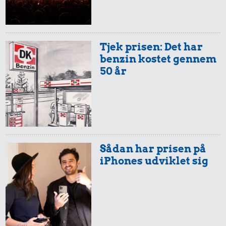
Tjek prisen: Det har
benzin kostet gennem
50 år
29 kr.
28 kr.
6 æg
Hotdog
23 kr.
Husholdningssprit
Sådan har prisen på
iPhones udviklet sig