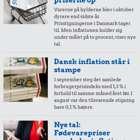
Varerne på hylderne blev i oktober
dyrere end sidste år.
10 øre
=
2,-
Prisstigningerne i Danmark tager
til. Men inflationen holder sig
i 1948
i 2025
under målet på to procent, viser nye
tal.
5 øre
=
1,-
Dansk inflation står i
i 1948
i 2025
stampe
I september steg det samlede
forbrugerprisindeks med 1,3 % i
forhold til samme måned året før. I
august var den tilsvarende stigning
bare 0,1 % højere.
Nye tal:
Fødevarepriser