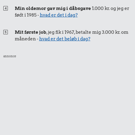
Min oldemor gav mig i dåbsgave
1.000 kr. og jeg er
født i 1985 -
hvad er det i dag?
Mit første job
, jeg fik i 1967, betalte mig 3.000 kr. om
måneden -
hvad er det beløb i dag?
annonce