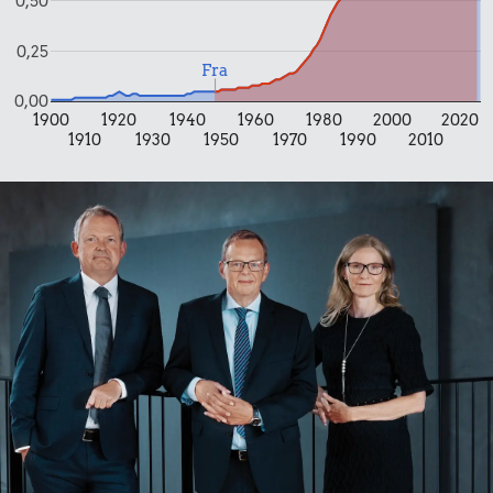
0,50
0,25
Fra
0,00
1900
1920
1940
1960
1980
2000
2020
1910
1930
1950
1970
1990
2010