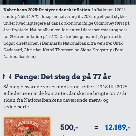
København 2025: De styrer dansk inflation.
Inflationen i 2024
endte på blot 1,9 % - knap en halvering ift. 2023, og et godt stykke
under hvad iagttagere af dansk økonomi ifølge Oldmoney først på
året frygtede. Nationalbanken forventer i deres seneste prognose
for 2025 en inflation på 2,1 %. De tre 'pengemænd' på portrættet
udgør direktionen i Danmarks Nationalbank, fra venstre: Ulrik
Nødgaard, Christian Kettel Thomsen og Signe Krogstrup (Foto:
Nationalbanken)
Penge: Det steg de på 77 år
Så meget svarede vores mønter og sedler i 1948 til i 2025.
Billederne er af de kontanter, danskerne brugte for 77 år
siden, fra Nationalbankens daværende mønt- og
seddelserie.
500,-
=
12.189,-