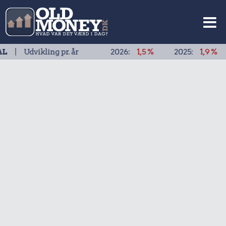
vikling pr. år
2026:
1,5 %
2025:
1,9 %
2024: