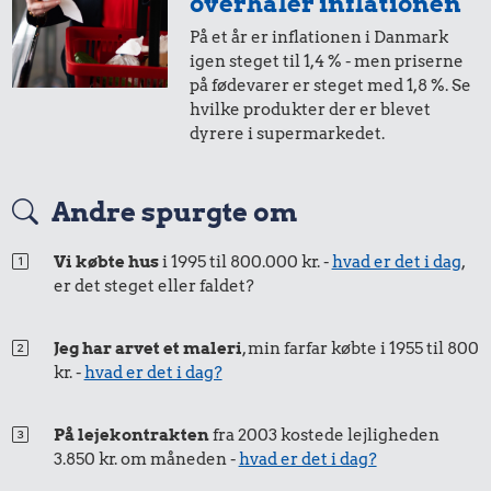
overhaler inflationen
På et år er inflationen i Danmark
igen steget til 1,4 % - men priserne
på fødevarer er steget med 1,8 %. Se
hvilke produkter der er blevet
dyrere i supermarkedet.
Andre spurgte om
Vi købte hus
i 1995 til 800.000 kr. -
hvad er det i dag
,
er det steget eller faldet?
Jeg har arvet et maleri
, min farfar købte i 1955 til 800
kr. -
hvad er det i dag?
På lejekontrakten
fra 2003 kostede lejligheden
3.850 kr. om måneden -
hvad er det i dag?