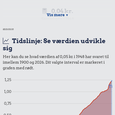
0,04 kr.
Vis mere
▼
Samlet pris i 1948
annonce
Priser i 2025
Tidslinje: Se værdien udvikle
sig
0,00 kr.
Her kan du se hvad værdien af 0,05 kr. i 1948 har svaret til
Samlet pris i 2025
imellem 1900 og 2026. Dit valgte interval er markeret i
grafen med rødt.
Udvalgte varer fra danskernes indkøbskurv gennem tiderne.
Priser i nutidskroner er estimeret af Oldmoney. Priser i
1,25
datidskroner er på baggrund af forbrugerprisindekset fra
Til
Danmarks Statistik.
1,00
0,75