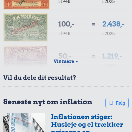
i 1948
i 2025
100,-
=
2.438,-
i 1948
i 2025
50,-
=
1.219,-
Vis mere
▼
i 1948
i 2025
Vil du dele dit resultat?
10,-
=
244,-
i 1948
i 2025
Seneste nyt om inflation
Følg
Inflationen stiger:
5,-
=
122,-
Husleje og el trækker
i 1948
i 2025
priserne op