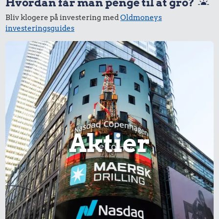
Hvordan får man penge til at gro?
Bliv klogere på investering med
Oldmoneys
investeringsguides
Aktier