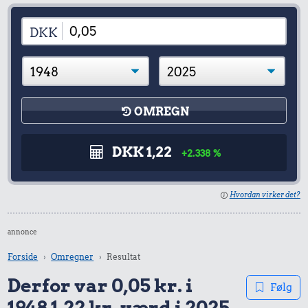
DKK
OMREGN
DKK 1,22
+2.338 %
Hvordan virker det?
annonce
Forside
Omregner
Resultat
Derfor var 0,05 kr. i
Følg
1948 1,22 kr. værd i 2025