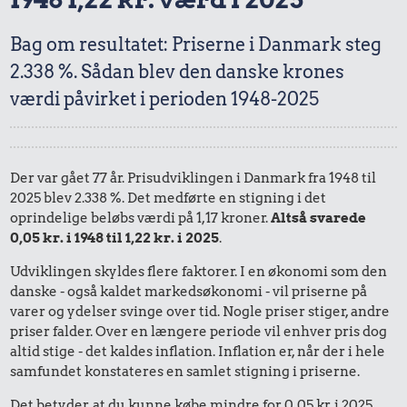
Bag om resultatet: Priserne i Danmark steg
2.338 %. Sådan blev den danske krones
værdi påvirket i perioden 1948-2025
Der var gået 77 år. Prisudviklingen i Danmark fra 1948 til
2025 blev 2.338 %. Det medførte en stigning i det
oprindelige beløbs værdi på 1,17 kroner.
Altså svarede
0,05 kr. i 1948 til 1,22 kr. i 2025
.
Udviklingen skyldes flere faktorer. I en økonomi som den
danske - også kaldet markedsøkonomi - vil priserne på
varer og ydelser svinge over tid. Nogle priser stiger, andre
priser falder. Over en længere periode vil enhver pris dog
altid stige - det kaldes inflation. Inflation er, når der i hele
samfundet konstateres en samlet stigning i priserne.
Det betyder, at du kunne købe mindre for 0,05 kr. i 2025