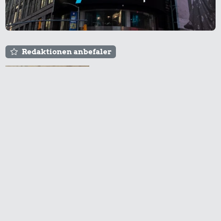
Redaktionen anbefaler
Agnes og Røde lejede
sig ind for 20 kr. -
hvad er det i dag?
Prisen på en tur i
biografen er steget på
få år