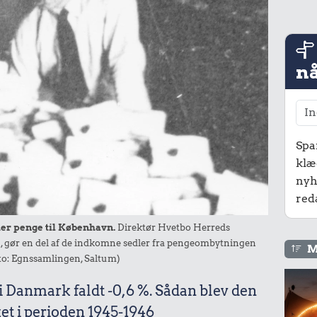
nå
Spa
klæ
nyh
red
er penge til København.
Direktør Hvetbo Herreds
, gør en del af de indkomne sedler fra pengeombytningen
M
Foto: Egnssamlingen, Saltum)
 i Danmark faldt -0,6 %. Sådan blev den
et i perioden 1945-1946