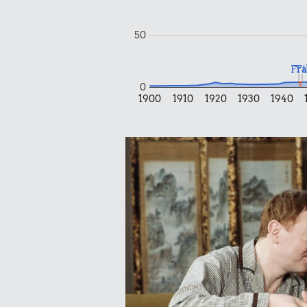
1/2 kg kaf
50
Fra
Ti
0
1900
1910
1920
1930
1940
0,63 kr.
1 dåse suppe