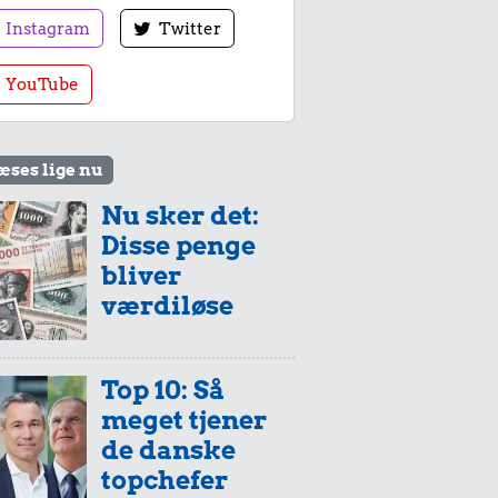
Instagram
Twitter
YouTube
æses lige nu
Nu sker det:
Disse penge
bliver
værdiløse
Top 10: Så
meget tjener
de danske
topchefer