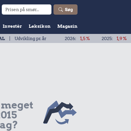
Søg
Investér
Leksikon
Magasin
ling pr. år
2026:
1,5 %
2025:
1,9 %
2024:
1,9
 meget
2015
dag?