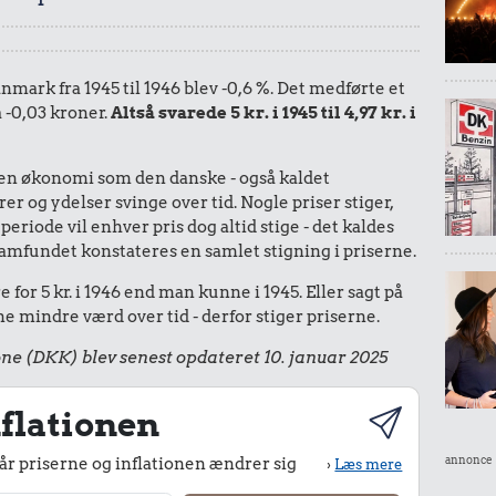
anmark fra 1945 til 1946 blev -0,6 %. Det medførte et
å -0,03 kroner.
Altså svarede 5 kr. i 1945 til 4,97 kr. i
I en økonomi som den danske - også kaldet
r og ydelser svinge over tid. Nogle priser stiger,
periode vil enhver pris dog altid stige - det kaldes
le samfundet konstateres en samlet stigning i priserne.
for 5 kr. i 1946 end man kunne i 1945. Eller sagt på
 mindre værd over tid - derfor stiger priserne.
ne (DKK) blev senest opdateret 10. januar 2025
flationen
annonce
r priserne og inflationen ændrer sig
›
Læs mere