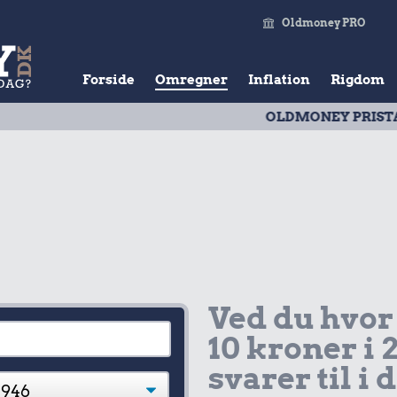
Oldmoney PRO
Forside
Omregner
Inflation
Rigdom
OLDMONEY PRISTAL
| Udvik
Ved du hvor
10 kroner i 
svarer til i 