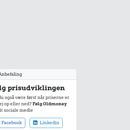
Anbefaling
lg prisudviklingen
du også være først når priserne er
ej op eller ned?
Følg Oldmoney
it sociale medie
Facebook
Linkedin