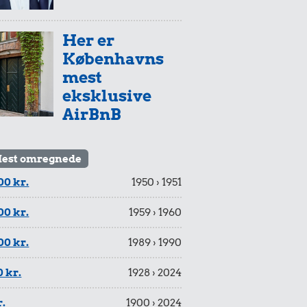
Her er
Københavns
mest
eksklusive
AirBnB
est omregnede
00 kr.
1950 › 1951
00 kr.
1959 › 1960
00 kr.
1989 › 1990
 kr.
1928 › 2024
r.
1900 › 2024