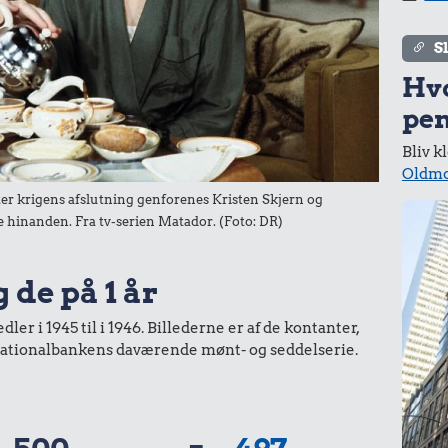
Tyggegummi
S
4,94 kr.
Hv
Samlet pris i 1946
pen
Bliv k
kurv gennem tiderne. Priser i nutidskroner er estimeret af
Oldmo
baggrund af forbrugerprisindekset fra Danmarks Statistik.
ter krigens afslutning genforenes Kristen Skjern og
r de hinanden. Fra tv-serien Matador. (Foto: DR)
 de på 1 år
er i 1945 til i 1946. Billederne er af de kontanter,
a Nationalbankens daværende mønt- og seddelserie.