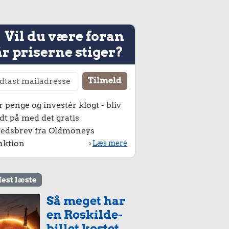
Vil du være foran
r priserne stiger?
r penge og investér klogt - bliv
dt på med det gratis
edsbrev fra Oldmoneys
aktion
›
Læs mere
est læste
Så meget har
en Roskilde-
billet kostet