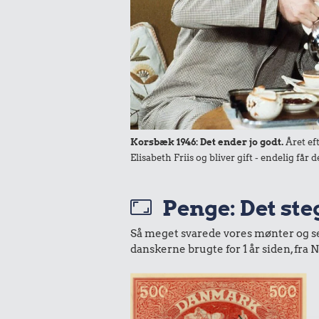
4,89 kr.
Samlet pris i 1945
Udvalgte varer fra danskernes indkøbs
Oldmoney. Priser i datidskroner er på 
Korsbæk 1946: Det ender jo godt.
Året ef
Elisabeth Friis og bliver gift - endelig få
Penge: Det steg
Så meget svarede vores mønter og sedl
danskerne brugte for 1 år siden, fr