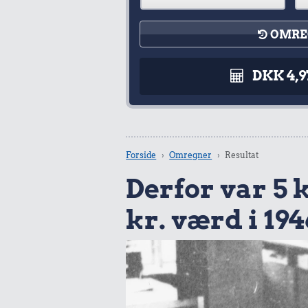
OMRE
DKK 4,
Forside
Omregner
Resultat
Derfor var 5 k
kr. værd i 194