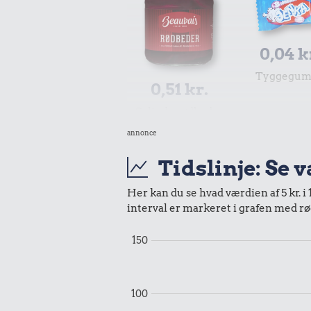
0,04 k
Tyggegu
0,51 kr.
Syltede rødbeder
annonce
Tidslinje: Se 
Her kan du se hvad værdien af 5 kr. i 
interval er markeret i grafen med rø
150
1,37 kr.
1/2 kg hakket
100
oksekød
2,35 k