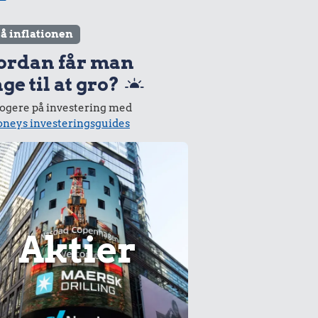
lå inflationen
ordan får man
ge til at gro?
logere på investering med
neys investeringsguides
Aktier