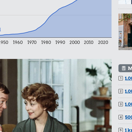
0,87 kr.
fe
Husholdningssprit
l
1950
1960
1970
1980
1990
2000
2010
2020
0,27 kr.
M
0,23 kr.
Banan
1.0
Æble
1.0
1.0
500
0,04 kr.
1 k