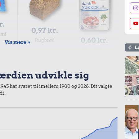
r.
0,97 kr.
mmi
0,60 kr.
Rugbrød
Vis mere
▼
L
1 kg sukker
værdien udvikle sig
1945 har svaret til imellem 1900 og 2026. Dit valgte
dt.
1,94 kr.
Kylling
r.