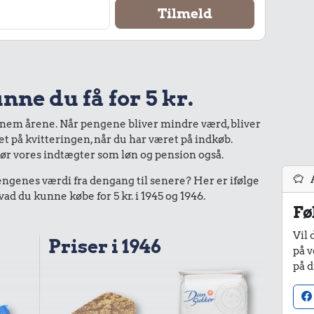
nne du få for 5 kr.
nnem årene. Når pengene bliver mindre værd, bliver
bet på kvitteringen, når du har været på indkøb.
gør vores indtægter som løn og pension også.
enes værdi fra dengang til senere? Her er ifølge
 du kunne købe for 5 kr. i 1945 og 1946.
Fø
Vil 
Priser i 1946
på v
på d