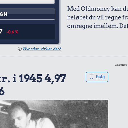
Med Oldmoney kan du 
GN
beløbet du vil regne fr
omregne imellem. Det 
97
-0,6 %
Hvordan virker det?
annonce
r. i 1945 4,97
Følg
6