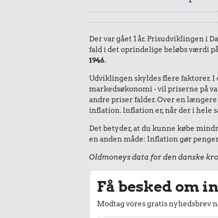
Der var gået 1 år. Prisudviklingen i D
fald i det oprindelige beløbs værdi p
1946
.
Udviklingen skyldes flere faktorer. 
markedsøkonomi - vil priserne på vare
andre priser falder. Over en længere 
inflation. Inflation er, når der i he
Det betyder, at du kunne købe mindre 
en anden måde: Inflation gør pengene
Oldmoneys data for den danske kro
Få besked om in
Modtag vores gratis nyhedsbrev nå