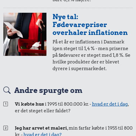
135 kr.
Snaps
2,-
=
2,-
Nye tal:
Fødevarepriser
i 2025
i dag
overhaler inflationen
På et år er inflationen i Danmark
1,-
=
1,-
igen steget til 1,4 % - men priserne
på fødevarer er steget med 1,8 %. Se
i 2025
i dag
hvilke produkter der er blevet
dyrere i supermarkedet.
50 kr.
50 øre
=
0,51,-
13 kr.
Kylling
Andre spurgte om
i 2025
i dag
320 kr.
Syltede
Vi købte hus
i 1995 til 800.000 kr. -
hvad er det i dag
,
rødbeder
Bukser
er det steget eller faldet?
Jeg har arvet et maleri
, min farfar købte i 1955 til 800
kr. -
hvad er det i dag?