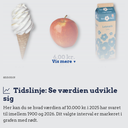
6,00 kr.
Vis mere
▼
Æble
30 kr.
15 kr.
annonce
Is
1 liter mælk
Tidslinje: Se værdien udvikle
sig
Her kan du se hvad værdien af 10.000 kr. i 2025 har svaret
til imellem 1900 og 2026. Dit valgte interval er markeret i
grafen med rødt.
625 kr.