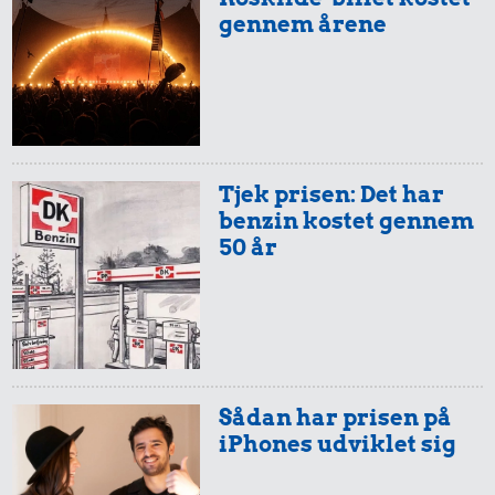
gennem årene
25 kr.
200 g smør
45 kr.
15 kr.
100 g garn
Sodavand
Tjek prisen: Det har
benzin kostet gennem
50 år
320 kr.
Taxatur,
Sådan har prisen på
Hovedbanegården-
iPhones udviklet sig
Lufthavnen
240 kr.
18 kr.