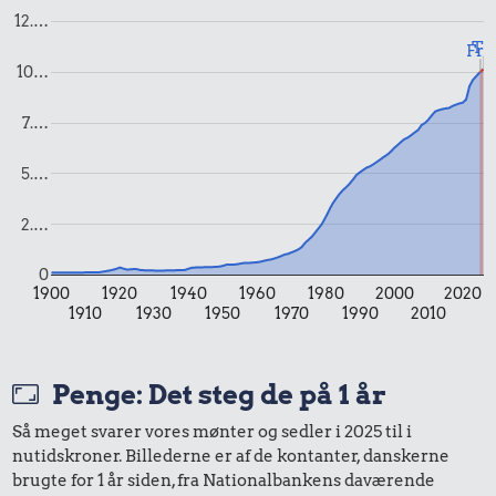
12.…
Flybillet,
10 kr.
Til
København-
Fra
Mallorca
10…
Agurk
13 kr.
2 kg mel
7.…
5.…
2.…
320 kr.
0
1900
1920
1940
1960
1980
2000
2020
Togbillet,
35 kr.
5.500 kr.
1910
1930
1950
1970
1990
2010
Aarhus-
1/2 kg hakket
København
Kat
oksekød
Penge: Det steg de på 1 år
Så meget svarer vores mønter og sedler i 2025 til i
nutidskroner. Billederne er af de kontanter, danskerne
brugte for 1 år siden, fra Nationalbankens daværende