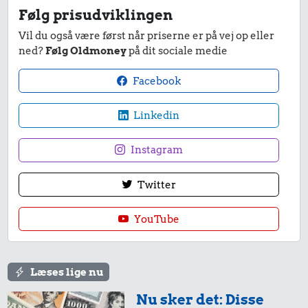
1 dåse suppe
Følg prisudviklingen
Vil du også være først når priserne er på vej op eller
ned?
Følg Oldmoney
på dit sociale medie
9.846 kr.
Samlet pris i 2025
Facebook
Linkedin
Priser i 2026
Instagram
Twitter
24 kr.
YouTube
94 kr.
Røget sild
16 kr.
Biografbillet
Læses lige nu
1 dåse suppe
Nu sker det: Disse