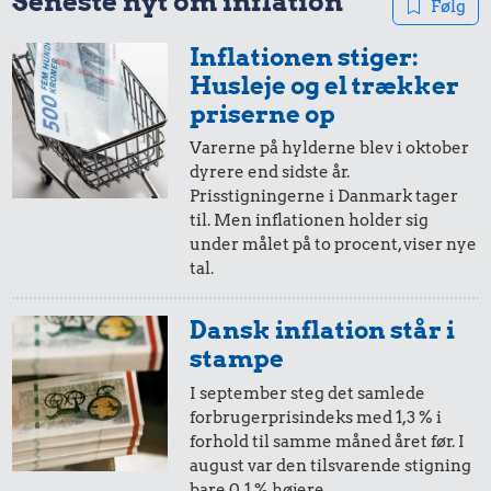
Seneste nyt om inflation
Følg
Inflationen stiger:
50,-
=
51,-
Husleje og el trækker
i 2025
i dag
35 kr.
priserne op
25 kr.
24 kr.
Avis
Varerne på hylderne blev i oktober
Rugbrød
dyrere end sidste år.
Syltetøj
20,-
=
20,-
Prisstigningerne i Danmark tager
til. Men inflationen holder sig
i 2025
i dag
under målet på to procent, viser nye
tal.
10,-
=
10,-
Dansk inflation står i
i 2025
i dag
stampe
I september steg det samlede
forbrugerprisindeks med 1,3 % i
18 kr.
5,-
=
5,-
19 kr.
forhold til samme måned året før. I
Franskbrød
august var den tilsvarende stigning
i 2025
i dag
1 kg kartofler
bare 0,1 % højere.