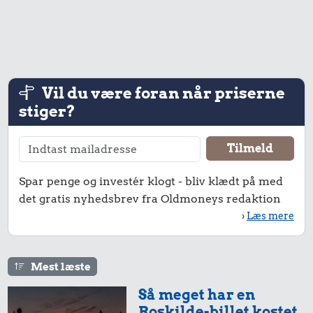
20 kr.
Dæk
23 kr.
1 kg havregryn
Husholdningssprit
Vil du være foran når priserne
stiger?
60 kr.
290 kr.
163 kr.
Spar penge og investér klogt - bliv klædt på med
1/2 kg skæreost
Strygejern
det gratis nyhedsbrev fra Oldmoneys redaktion
10 liter benzin
›
Læs mere
Mest læste
Så meget har en
Roskilde-billet kostet