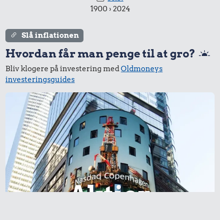
3.153 kr.
1900 › 2024
Komfur
161 kr.
Slå inflationen
15 kr.
10 liter benzin
Hvordan får man penge til at gro?
1 kg sukker
Bliv klogere på investering med
Oldmoneys
investeringsguides
5.911 kr.
Cykel
28 kr.
Hotdog
20 kr.
Aktier
1 kg havregryn