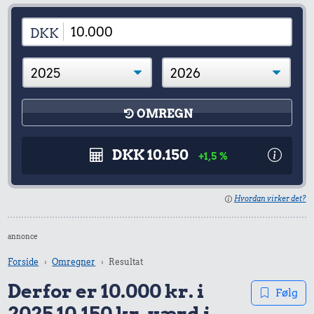
DKK
OMREGN
DKK 10.150
+1,5 %
Hvordan virker det?
annonce
Forside
Omregner
Resultat
Derfor er 10.000 kr. i
Følg
2025 10.150 kr. værd i