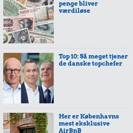
penge bliver
værdiløse
32 kr.
27 kr.
25 kr.
Bakke jordbær
Top 10: Så meget tjener
200 g
Rugbrød
de danske topchefer
chokolade
Her er Københavns
mest eksklusive
19 kr.
59 kr.
AirBnB