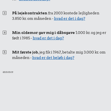
På lejekontrakten
fra 2003 kostede lejligheden
3.850 kr. om måneden -
hvad er det i dag?
29 kr.
27 kr.
Min oldemor gav mig i dåbsgave
1.000 kr. og jeg er
6 æg
16 kr.
født i 1985 -
hvad er det i dag?
200 g
chokolade
1 kg sukker
Mit første job
, jeg fik i 1967, betalte mig 3.000 kr. om
måneden -
hvad er det beløb i dag?
annonce
418 kr.