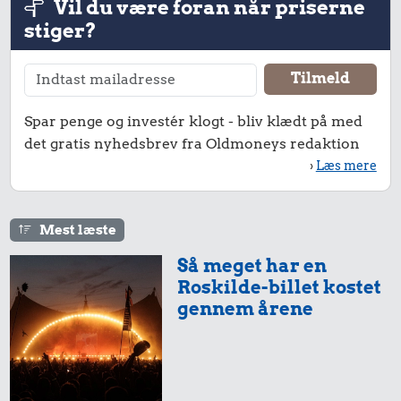
Vil du være foran når priserne
stiger?
298 kr.
Spar penge og investér klogt - bliv klædt på med
det gratis nyhedsbrev fra Oldmoneys redaktion
Togbillet,
Aarhus-
›
Læs mere
22 kr.
København
Syltetøj
17 kr.
Mest læste
Pilsner
Så meget har en
Roskilde-billet kostet
gennem årene
33 kr.
26 kr.
6,53 kr.