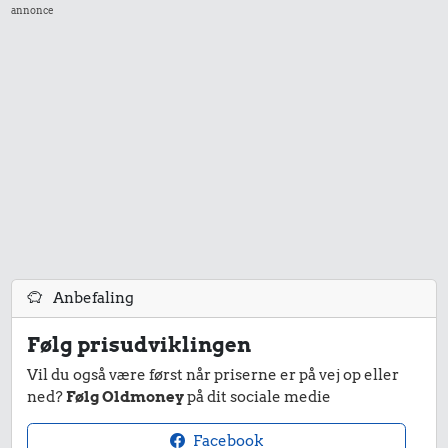
annonce
30 kr.
18 kr.
Bakke jordbær
42 kr.
1 kg kartofler
100 g garn
Anbefaling
Følg prisudviklingen
Vil du også være først når priserne er på vej op eller
ned?
Følg Oldmoney
på dit sociale medie
19 kr.
12 kr.
Facebook