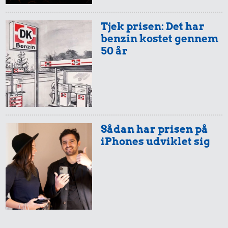
Avis
Hotdog
Banan
Tjek prisen: Det har
benzin kostet gennem
50 år
Sådan har prisen på
56 kr.
8,39 kr.
iPhones udviklet sig
1/2 kg skæreost
100 g
28 kr.
flæskesvær
Is