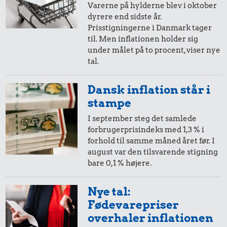
47 kr.
Varerne på hylderne blev i oktober
Røget sild
dyrere end sidste år.
Kylling
20,-
=
22,-
Prisstigningerne i Danmark tager
14 kr.
til. Men inflationen holder sig
i 2022
i dag
under målet på to procent, viser nye
Sodavand
tal.
10,-
=
11,-
Dansk inflation står i
i 2022
i dag
stampe
I september steg det samlede
forbrugerprisindeks med 1,3 % i
5,-
=
5,-
forhold til samme måned året før. I
august var den tilsvarende stigning
i 2022
i dag
bare 0,1 % højere.
5.128 kr.
Kat
2,-
=
2,-
Nye tal:
224 kr.
298 kr.
Fødevarepriser
i 2022
i dag
10 kg gas
Bukser
overhaler inflationen