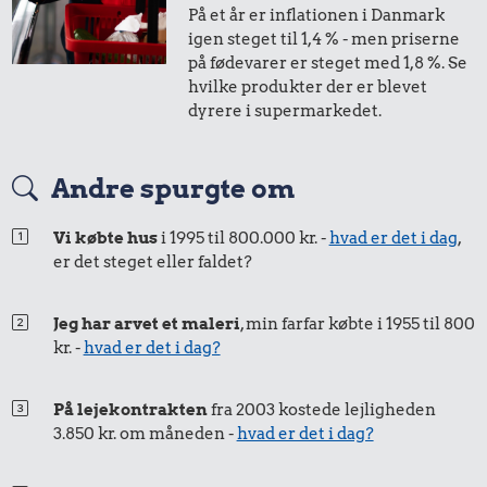
På et år er inflationen i Danmark
1,-
=
1,-
igen steget til 1,4 % - men priserne
på fødevarer er steget med 1,8 %. Se
i 2022
i dag
hvilke produkter der er blevet
dyrere i supermarkedet.
50 øre
=
0,54,-
51 kr.
Andre spurgte om
23 kr.
i 2022
i dag
1/3 kg marcipan
200 g smør
12 kr.
Vi købte hus
i 1995 til 800.000 kr. -
hvad er det i dag
,
er det steget eller faldet?
Syltede
rødbeder
Jeg har arvet et maleri
, min farfar købte i 1955 til 800
kr. -
hvad er det i dag?
På lejekontrakten
fra 2003 kostede lejligheden
3.850 kr. om måneden -
hvad er det i dag?