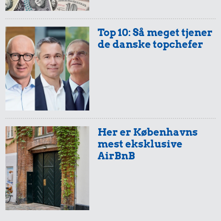
Top 10: Så meget tjener
de danske topchefer
5.419 kr.
59 kr.
8,87 kr.
Kat
1/2 kg skæreost
100 g
flæskesvær
Her er Københavns
mest eksklusive
AirBnB
24 kr.
Røget sild
286 kr.