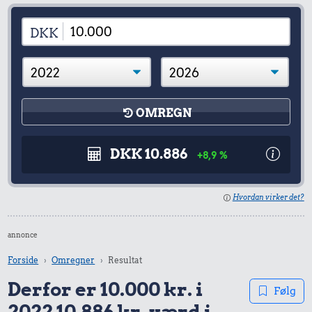
DKK
OMREGN
DKK 10.886
+8,9 %
Hvordan virker det?
annonce
Forside
Omregner
Resultat
Derfor er 10.000 kr. i
Følg
2022 10.886 kr. værd i