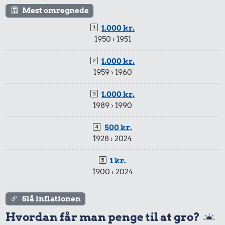
5,91 kr.
Mest omregnede
Strygejern
Æble
1.000 kr.
1950 › 1951
1.000 kr.
1959 › 1960
1.000 kr.
1989 › 1990
94 kr.
49 kr.
412 kr.
Biografbillet
Kylling
500 kr.
Dæk
1928 › 2024
1 kr.
1900 › 2024
Slå inflationen
Hvordan får man penge til at gro?