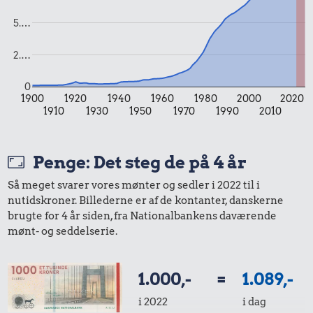
5.…
583 kr.
2.…
0,93 kr.
Flybillet,
København-
0
Tyggegummi
15 kr.
Mallorca
1900
1920
1940
1960
1980
2000
2020
1910
1930
1950
1970
1990
2010
1 dåse suppe
Penge: Det steg de på 4 år
Så meget svarer vores mønter og sedler i 2022 til i
nutidskroner. Billederne er af de kontanter, danskerne
brugte for 4 år siden, fra Nationalbankens daværende
17 kr.
559 kr.
mønt- og seddelserie.
9,32 kr.
Franskbrød
Sko
Agurk
1.000,-
=
1.089,-
i 2022
i dag