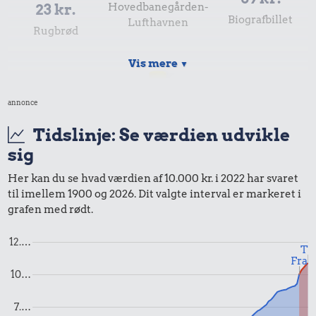
23 kr.
Hovedbanegården-
Biografbillet
Lufthavnen
Rugbrød
Vis mere
▼
annonce
Tidslinje: Se værdien udvikle
sig
Her kan du se hvad værdien af 10.000 kr. i 2022 har svaret
til imellem 1900 og 2026. Dit valgte interval er markeret i
152 kr.
grafen med rødt.
14 kr.
10 liter benzin
21 kr.
1 kg sukker
12.…
Til
Husholdningssprit
Fra
10…
7.…