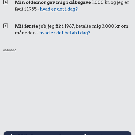
Min oldemor gav mig i dåbsgave
1.000 kr. og jeg er
født i 1985 -
hvad er det i dag?
33 kr.
5,59 kr.
1/2 kg hakket
Mit første job
, jeg fik i 1967, betalte mig 3.000 kr. om
oksekød
Æble
måneden -
hvad er det beløb i dag?
14 kr.
1 liter mælk
annonce
18 kr.
25 kr.
390 kr.
10 karklude
200 g
Dæk
chokolade