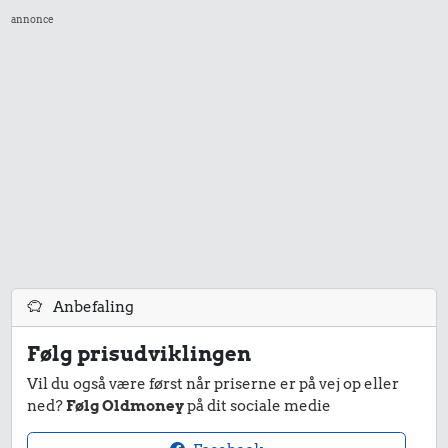
11 kr.
annonce
Dæk
Syltede
rødbeder
88.210 kr.
50 kr.
4.620 kr.
Rolex-ur
1/2 kg skæreost
Kat
269 kr.
11 kr.
Togbillet,
Anbefaling
2 kg mel
Aarhus-
København
Følg prisudviklingen
Vil du også være først når priserne er på vej op eller
299.531 kr.
ned?
Følg Oldmoney
på dit sociale medie
Samlet pris i 2018