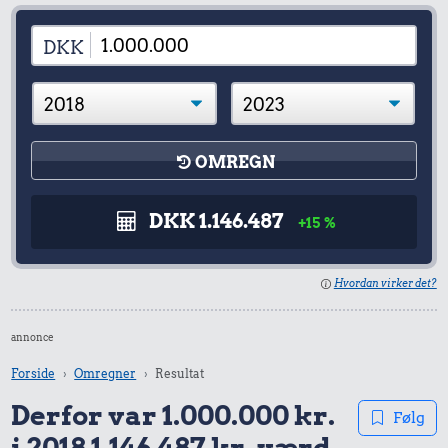
DKK
OMREGN
DKK 1.146.487
+15 %
Hvordan virker det?
annonce
Forside
Omregner
Resultat
Derfor var 1.000.000 kr.
Følg
i 2018 1.146.487 kr. værd