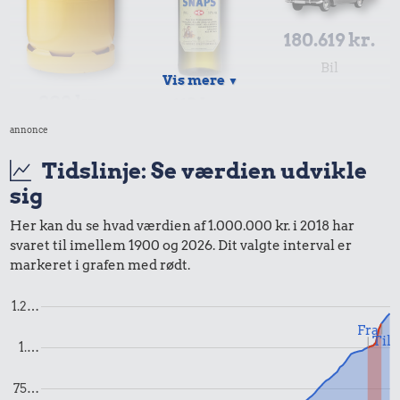
180.619 kr.
Bil
Vis mere
▼
202 kr.
113 kr.
10 kg gas
annonce
Snaps
Tidslinje: Se værdien udvikle
sig
Her kan du se hvad værdien af 1.000.000 kr. i 2018 har
svaret til imellem 1900 og 2026. Dit valgte interval er
markeret i grafen med rødt.
1.2…
24 kr.
Fra
Til
1.…
5,04 kr.
6 æg
Æble
269 kr.
75…