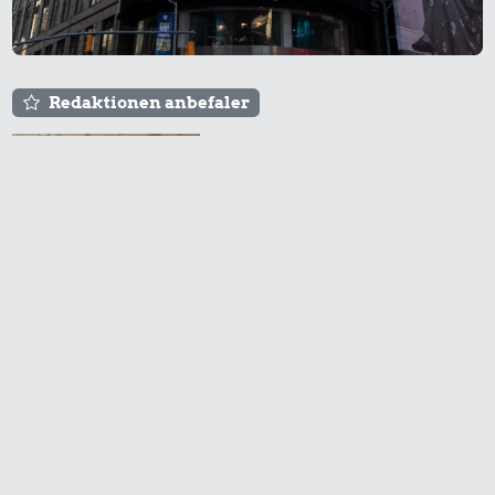
Syltede
rødbeder
Redaktionen anbefaler
Agnes og Røde lejede
sig ind for 20 kr. -
hvad er det i dag?
28 kr.
26 kr.
5.779 kr.
6 æg
200 g
Cykel
chokolade
Prisen på en tur i
biografen er steget på
få år