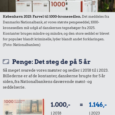
København 2023: Farvel til 1000-kronesedlen.
Det meddeles fra
Danmarks Nationalbank, at vores største pengeseddel, 1000-
kronesedlen må udgå af danskernes tegnebøger fra 2025.
244 kr.
Kontanter bruges mindre og mindre, og den store seddel er blevet
Strygejern
for populær blandt kriminelle, lyder blandt andet forklaringen.
12 kr.
15 kr.
(Foto: Nationalbanken)
1 liter mælk
Pilsner
Penge: Det steg de på 5 år
Så meget svarede vores mønter og sedler i 2018 til i 2023.
Billederne er af de kontanter, danskerne brugte for 5 år
siden, fra Nationalbankens daværende mønt- og
seddelserie.
1.000,-
=
1.146,-
29 kr.
i 2018
i 2023
1/2 kg hakket