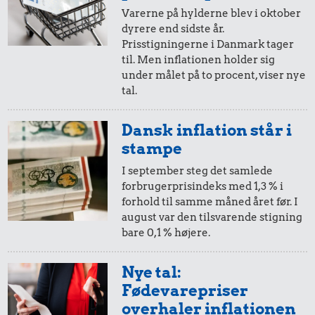
Varerne på hylderne blev i oktober
dyrere end sidste år.
20,-
=
23,-
Prisstigningerne i Danmark tager
til. Men inflationen holder sig
i 2018
i 2023
5,88 kr.
under målet på to procent, viser nye
16 kr.
tal.
Banan
17 kr.
1 kg kartofler
10,-
=
11,-
1 kg havregryn
Dansk inflation står i
i 2018
i 2023
stampe
I september steg det samlede
forbrugerprisindeks med 1,3 % i
5,-
=
6,-
forhold til samme måned året før. I
august var den tilsvarende stigning
i 2018
i 2023
bare 0,1 % højere.
2,-
=
2,-
Nye tal:
15 kr.
80 kr.
Fødevarepriser
i 2018
i 2023
Franskbrød
Biografbillet
overhaler inflationen