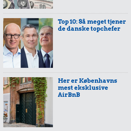
Top 10: Så meget tjener
de danske topchefer
16.855 kr.
24 kr.
Hund
200 g smør
308 kr.
Bukser
Her er Københavns
mest eksklusive
AirBnB
12 kr.
2 kg mel
48 kr.