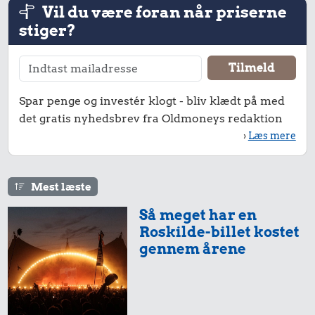
Vil du være foran når priserne
stiger?
29 kr.
24 kr.
13 kr.
Avis
Hotdog
1 dåse suppe
Spar penge og investér klogt - bliv klædt på med
det gratis nyhedsbrev fra Oldmoneys redaktion
›
Læs mere
Mest læste
Så meget har en
21 kr.
Roskilde-billet kostet
gennem årene
200 g smør
38 kr.
2.688 kr.
100 g garn
Komfur