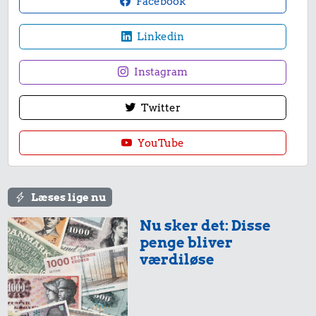
Facebook
Linkedin
Priser i 2023
Instagram
Twitter
YouTube
5,78 kr.
Læses lige nu
3.082 kr.
Æble
Nu sker det: Disse
14 kr.
Komfur
penge bliver
Sodavand
værdiløse