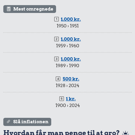
Kylling
15 kr.
Mest omregnede
1 kg sukker
1.000 kr.
1950 › 1951
1.000 kr.
1959 › 1960
1.000 kr.
1989 › 1990
500 kr.
1928 › 2024
403 kr.
8,67 kr.
1 kr.
Dæk
100 g
29 kr.
1900 › 2024
flæskesvær
Is
Slå inflationen
Hvordan får man penge til at gro?