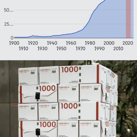
Bukser
50…
25…
0
1900
1920
1940
1960
1980
2000
2020
1910
1930
1950
1970
1990
2010
525 kr.
16 kr.
Flybillet,
København-
10 karklude
Mallorca
50 kr.
1/2 kg kaffe