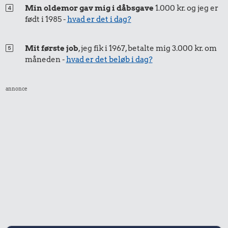
21 kr.
Min oldemor gav mig i dåbsgave
1.000 kr. og jeg er
5.041 kr.
født i 1985 -
hvad er det i dag?
Rugbrød
Cykel
25 kr.
Mit første job
, jeg fik i 1967, betalte mig 3.000 kr. om
Is
måneden -
hvad er det beløb i dag?
annonce
46 kr.
1/3 kg marcipan
8,40 kr.
137 kr.
Agurk
10 liter benzin