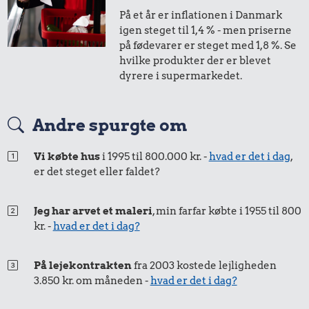
13 kr.
På et år er inflationen i Danmark
1,-
=
1,-
igen steget til 1,4 % - men priserne
Sodavand
på fødevarer er steget med 1,8 %. Se
i 2018
i 2023
hvilke produkter der er blevet
dyrere i supermarkedet.
50 øre
=
0,57,-
20 kr.
Andre spurgte om
i 2018
i 2023
14.702 kr.
27 kr.
Røget sild
Vi købte hus
i 1995 til 800.000 kr. -
hvad er det i dag
,
Hund
Bakke jordbær
er det steget eller faldet?
Jeg har arvet et maleri
, min farfar købte i 1955 til 800
kr. -
hvad er det i dag?
På lejekontrakten
fra 2003 kostede lejligheden
3.850 kr. om måneden -
hvad er det i dag?