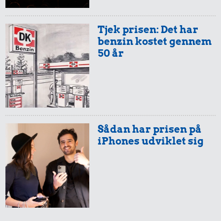
Tjek prisen: Det har
benzin kostet gennem
269 kr.
50 år
Taxatur,
504 kr.
Hovedbanegården-
20 kr.
Sko
Lufthavnen
Syltetøj
Sådan har prisen på
iPhones udviklet sig
0,84 kr.
351 kr.
Tyggegummi