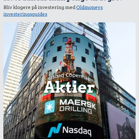
Bliv klogere på investering med
Oldmoneys
investeringsguides
308 kr.
Togbillet,
17 kr.
Aarhus-
København
15 kr.
Franskbrød
1 dåse suppe
Aktier
602 kr.
23 kr.
Flybillet,
Røget sild
København-
13 kr.
Mallorca