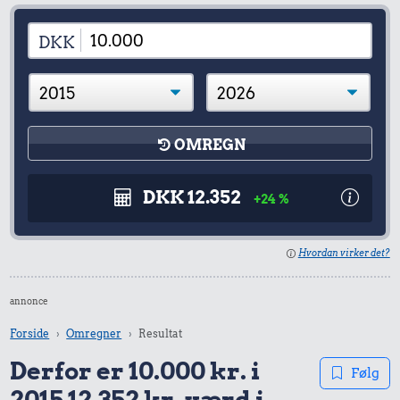
DKK
OMREGN
DKK 12.352
+24 %
Hvordan virker det?
annonce
Forside
Omregner
Resultat
Derfor er 10.000 kr. i
Følg
2015 12.352 kr. værd i