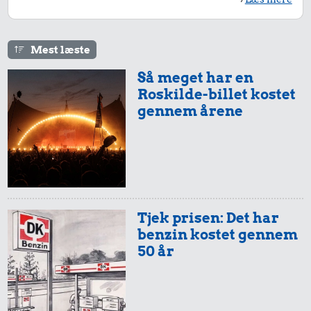
493 kr.
8,22 kr.
Sko
11 kr.
Agurk
Mest læste
Syltede
rødbeder
Så meget har en
Roskilde-billet kostet
gennem årene
9.995 kr.
Samlet pris i 2015
Priser i 2026
Tjek prisen: Det har
benzin kostet gennem
50 år
315 kr.
Togbillet,