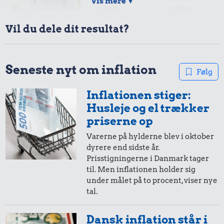
Vis mere
▼
i 2015
i dag
Vil du dele dit resultat?
100,-
=
124,-
i 2015
i dag
Seneste nyt om inflation
263 kr.
Følg
Togbillet,
Inflationen stiger:
Aarhus-
50,-
=
62,-
Husleje og el trækker
København
16 kr.
i 2015
i dag
priserne op
263 kr.
1 kg havregryn
Varerne på hylderne blev i oktober
Bukser
dyrere end sidste år.
20,-
=
25,-
Prisstigningerne i Danmark tager
til. Men inflationen holder sig
i 2015
i dag
under målet på to procent, viser nye
tal.
10,-
=
12,-
Dansk inflation står i