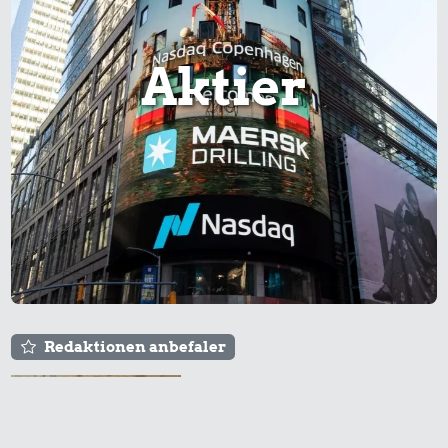
Aktier
Redaktionen anbefaler
Agnes og Røde lejede
sig ind for 20 kr. -
hvad er det i dag?