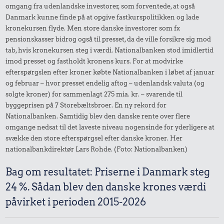
omgang fra udenlandske investorer, som forventede, at også
Danmark kunne finde på at opgive fastkurspolitikken og lade
kronekursen flyde. Men store danske investorer som fx
pensionskasser bidrog også til presset, da de ville forsikre sig mod
tab, hvis kronekursen steg i værdi. Nationalbanken stod imidlertid
imod presset og fastholdt kronens kurs. For at modvirke
efterspørgslen efter kroner købte Nationalbanken i løbet af januar
og februar – hvor presset endelig aftog – udenlandsk valuta (og
solgte kroner) for sammenlagt 275 mia. kr. – svarende til
byggeprisen på 7 Storebæltsbroer. En ny rekord for
Nationalbanken. Samtidig blev den danske rente over flere
omgange nedsat til det laveste niveau nogensinde for yderligere at
svække den store efterspørgsel efter danske kroner. Her
nationalbankdirektør Lars Rohde. (Foto: Nationalbanken)
Bag om resultatet: Priserne i Danmark steg
24 %. Sådan blev den danske krones værdi
påvirket i perioden 2015-2026