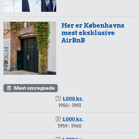
Syltetøj
chokolade
Her er Københavns
mest eksklusive
AirBnB
0,99 kr.
5,91 kr.
Tyggegummi
Æble
Mest omregnede
9.995 kr.
1.000 kr.
1950 › 1951
Samlet pris i 2026
1.000 kr.
Udvalgte varer fra danskernes indkøbskurv gennem tiderne.
1959 › 1960
Priser i nutidskroner er estimeret af Oldmoney. Priser i
datidskroner er på baggrund af forbrugerprisindekset fra