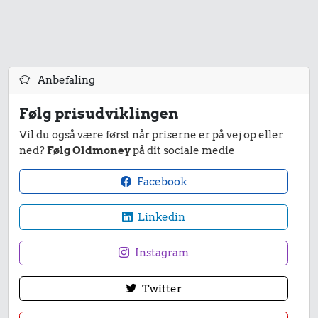
94 kr.
Biografbillet
20 kr.
15 kr.
Anbefaling
1 kg havregryn
Sodavand
Følg prisudviklingen
Vil du også være først når priserne er på vej op eller
ned?
Følg Oldmoney
på dit sociale medie
Facebook
16 kr.
Linkedin
591 kr.
1 dåse suppe
161 kr.
Sko
Instagram
10 liter benzin
Twitter