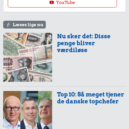
YouTube
Læses lige nu
18 kr.
Nu sker det: Disse
penge bliver
Franskbrød
44 kr.
3.153 kr.
værdiløse
100 g garn
Komfur
Top 10: Så meget tjener
de danske topchefer
34 kr.
Avis
27 kr.
24 kr.
200 g