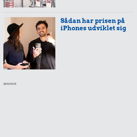
Aarhus-
25 kr.
8,87 kr.
København
Rugbrød
100 g
Sådan har prisen på
flæskesvær
iPhones udviklet sig
19 kr.
6,90 kr.
10 karklude
Banan
5.419 kr.
Kat
annonce