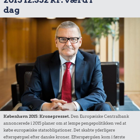
dag
København 2015: Kronepresset.
Den Europæiske Centralbank
annoncerede i 2015 planer om at lempe pengepolitikken ved at
købe europæiske statsobligationer. Det skabte yderligere
efterspørgsel efter danske kroner. Efterspørgslen kom i første