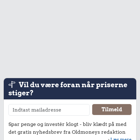
15 kr.
22 kr.
Franskbrød
13 kr.
200 g
chokolade
1 kg sukker
Vil du være foran når priserne
stiger?
Spar penge og investér klogt - bliv klædt på med
det gratis nyhedsbrev fra Oldmoneys redaktion
›
Læs mere