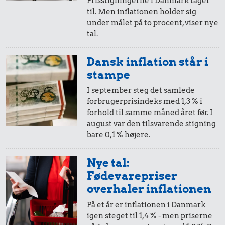
Prisstigningerne i Danmark tager
til. Men inflationen holder sig
i 2014
i dag
Priser i 2026
under målet på to procent, viser nye
tal.
10,-
=
12,-
Dansk inflation står i
i 2014
i dag
stampe
I september steg det samlede
616 kr.
forbrugerprisindeks med 1,3 % i
5,-
=
6,-
forhold til samme måned året før. I
Flybillet,
august var den tilsvarende stigning
i 2014
i dag
København-
bare 0,1 % højere.
Mallorca
22 kr.
15 kr.
2,-
=
2,-
Nye tal:
Husholdningssprit
Sodavand
Fødevarepriser
i 2014
i dag
overhaler inflationen
På et år er inflationen i Danmark
1,-
=
1,-
igen steget til 1,4 % - men priserne