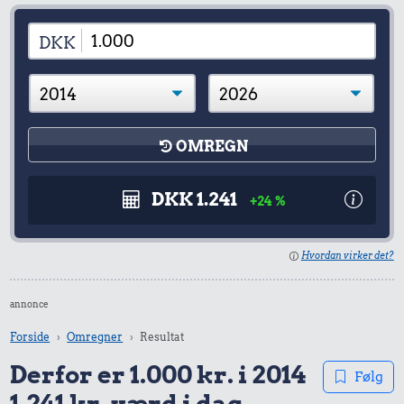
DKK
OMREGN
DKK 1.241
+24 %
Hvordan virker det?
annonce
Forside
Omregner
Resultat
Derfor er 1.000 kr. i 2014
Følg
1.241 kr. værd i dag