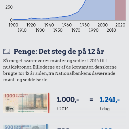
250
0
1900
1920
1940
1960
1980
2000
2020
1910
1930
1950
1970
1990
2010
20 kr.
20 kr.
Rugbrød
Syltetøj
15 kr.
Penge: Det steg de på 12 år
Pilsner
Så meget svarer vores mønter og sedler i 2014 til i
nutidskroner. Billederne er af de kontanter, danskerne
brugte for 12 år siden, fra Nationalbankens daværende
mønt- og seddelserie.
1.000,-
=
1.241,-
i 2014
i dag
8,18 kr.
13 kr.