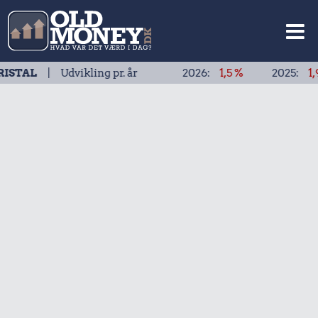
| Udvikling pr. år
2026:
1,5 %
2025:
1,9 %