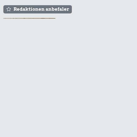
Redaktionen anbefaler
Agnes og Røde lejede
sig ind for 20 kr. -
hvad er det i dag?
Prisen på en tur i
biografen er steget på
få år