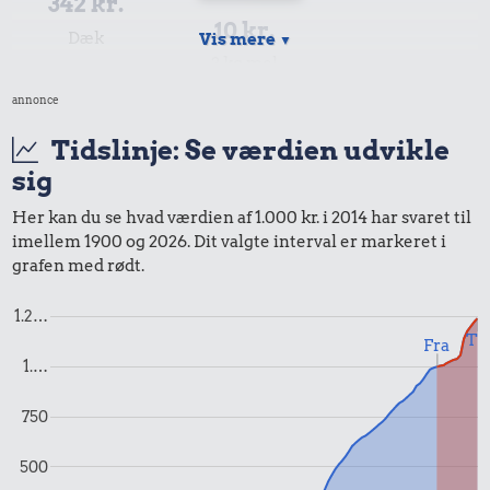
342 kr.
10 kr.
Dæk
Vis mere
▼
2 kg mel
annonce
Tidslinje: Se værdien udvikle
sig
Her kan du se hvad værdien af 1.000 kr. i 2014 har svaret til
imellem 1900 og 2026. Dit valgte interval er markeret i
grafen med rødt.
16 kr.
491 kr.
10 karklude
Sko
1.2…
16 kr.
Til
Fra
1 kg havregryn
1.…
750
500