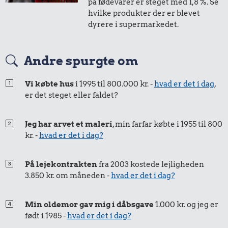
på fødevarer er steget med 1,8 %. Se
i 2014
i dag
hvilke produkter der er blevet
dyrere i supermarkedet.
34 kr.
0,99 kr.
50 øre
=
0,62,-
1/2 kg hakket
Tyggegummi
Andre spurgte om
44 kr.
i 2014
i dag
oksekød
100 g garn
Vi købte hus
i 1995 til 800.000 kr. -
hvad er det i dag
,
er det steget eller faldet?
Jeg har arvet et maleri
, min farfar købte i 1955 til 800
kr. -
hvad er det i dag?
På lejekontrakten
fra 2003 kostede lejligheden
3.850 kr. om måneden -
hvad er det i dag?
28 kr.
Min oldemor gav mig i dåbsgave
1.000 kr. og jeg er
Hotdog
født i 1985 -
hvad er det i dag?
236 kr.