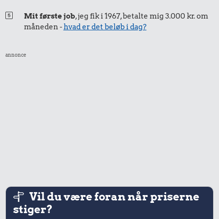
10 kg gas
Mit første job
, jeg fik i 1967, betalte mig 3.000 kr. om
måneden -
hvad er det beløb i dag?
997 kr.
annonce
Samlet pris i 2026
Udvalgte varer fra danskernes indkøbskurv gennem tiderne.
Priser i nutidskroner er estimeret af Oldmoney. Priser i
datidskroner er på baggrund af forbrugerprisindekset fra
Danmarks Statistik.
Vil du være foran når priserne
stiger?