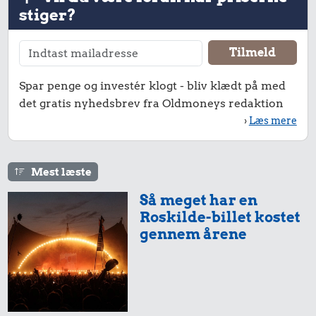
stiger?
24 kr.
Spar penge og investér klogt - bliv klædt på med
18 kr.
Røget sild
det gratis nyhedsbrev fra Oldmoneys redaktion
16 kr.
Franskbrød
›
Læs mere
1 dåse suppe
Mest læste
Så meget har en
Roskilde-billet kostet
gennem årene
0,98 kr.
25 kr.
Tyggegummi