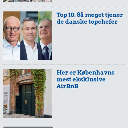
27 kr.
Hotdog
Top 10: Så meget tjener
285 kr.
de danske topchefer
Strygejern
22 kr.
Husholdningssprit
Her er Københavns
mest eksklusive
AirBnB
314 kr.
Togbillet,
Aarhus-
København
15 kr.
18 kr.