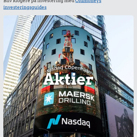
Bliv klogere på investering med
Oldmoneys
28 kr.
investeringsguides
6 æg
15 kr.
1 kg sukker
1.909 kr.
Samlet pris i 2024
Aktier
Udvalgte varer fra danskernes indkøbskurv gennem tiderne.
Priser i nutidskroner er estimeret af Oldmoney. Priser i
datidskroner er på baggrund af forbrugerprisindekset fra
Danmarks Statistik.