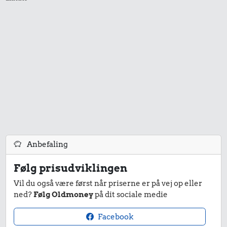
59 kr.
9,81 kr.
24 kr.
1/2 kg skæreost
Agurk
Syltetøj
Anbefaling
160 kr.
Følg prisudviklingen
34 kr.
34 kr.
10 liter benzin
Vil du også være først når priserne er på vej op eller
1/2 kg hakket
Avis
ned?
Følg Oldmoney
på dit sociale medie
oksekød
Facebook