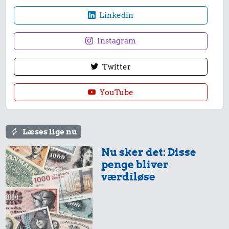
Linkedin
Instagram
Twitter
25 kr.
YouTube
5,89 kr.
200 g smør
Æble
14 kr.
Læses lige nu
1 liter mælk
Nu sker det: Disse
penge bliver
værdiløse