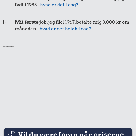
12 kr.
født i 1985 -
hvad er det i dag?
1 liter mælk
Mit første job
, jeg fik i 1967, betalte mig 3.000 kr. om
måneden -
hvad er det beløb i dag?
annonce
8,18 kr.
Agurk
1.909 kr.
Samlet pris i 2014
Priser i 2024
Vil du være foran når priserne