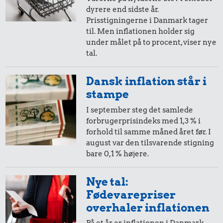
dyrere end sidste år.
20,-
=
24,-
Prisstigningerne i Danmark tager
til. Men inflationen holder sig
i 2014
i 2024
under målet på to procent, viser nye
tal.
10,-
=
12,-
Dansk inflation står i
i 2014
i 2024
stampe
20 kr.
41 kr.
I september steg det samlede
200 g smør
Kylling
forbrugerprisindeks med 1,3 % i
5,-
=
6,-
forhold til samme måned året før. I
18 kr.
august var den tilsvarende stigning
i 2014
i 2024
Husholdningssprit
bare 0,1 % højere.
2,-
=
2,-
Nye tal:
Fødevarepriser
i 2014
i 2024
overhaler inflationen