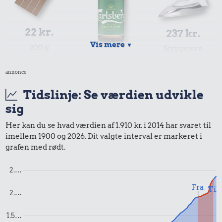
22 kr.
237 kr.
Vis mere
▼
200 g
Strygejern
15 kr.
chokolade
annonce
Pilsner
Tidslinje: Se værdien udvikle
sig
Her kan du se hvad værdien af 1.910 kr. i 2014 har svaret til
262 kr.
imellem 1900 og 2026. Dit valgte interval er markeret i
20 kr.
Taxatur,
grafen med rødt.
491 kr.
Røget sild
Hovedbanegården-
Sko
Lufthavnen
2.…
Fra
Til
2.…
1.5…