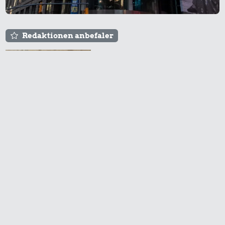
Redaktionen anbefaler
Agnes og Røde lejede
sig ind for 20 kr. -
hvad er det i dag?
Prisen på en tur i
biografen er steget på
få år