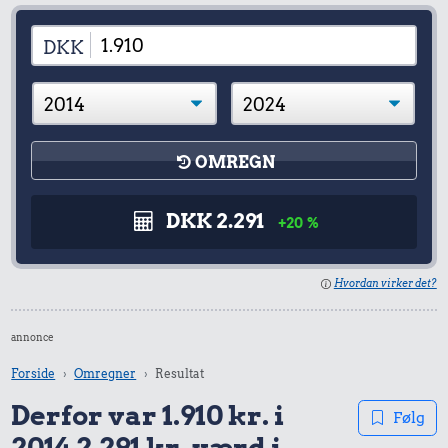
DKK
OMREGN
DKK 2.291
+20 %
Hvordan virker det?
annonce
Forside
Omregner
Resultat
Derfor var 1.910 kr. i
Følg
2014 2.291 kr. værd i