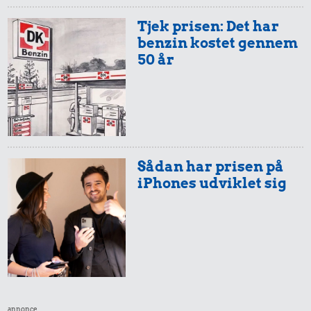
Rugbrød
314 kr.
Tjek prisen: Det har
benzin kostet gennem
Bukser
50 år
Sådan har prisen på
iPhones udviklet sig
49 kr.
13 kr.
Kylling
236 kr.
Syltede
rødbeder
10 kg gas
annonce