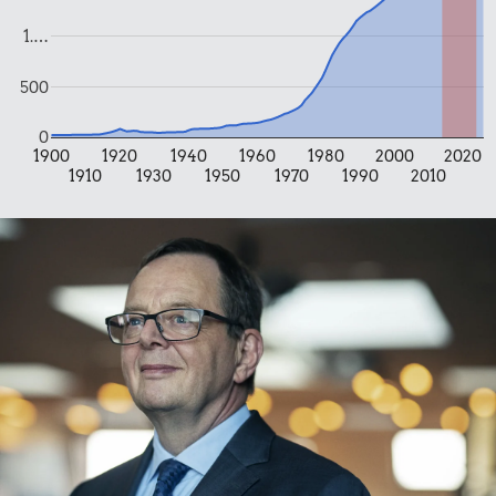
1.…
29 kr.
26 kr.
500
4,91 kr.
1/2 kg hakket
Bakke jordbær
oksekød
0
Æble
1900
1920
1940
1960
1980
2000
2020
1910
1930
1950
1970
1990
2010
0,82 kr.
Tyggegummi
13 kr.
25 kr.
1 kg sukker
Is