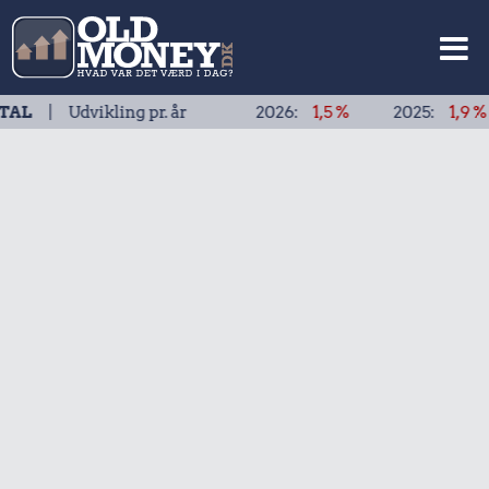
dvikling pr. år
2026:
1,5 %
2025:
1,9 %
202