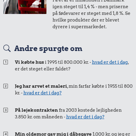
På et år er inflationen i Danmark
1,-
=
1,-
igen steget til 1,4 % - men priserne
på fødevarer er steget med 1,8 %. Se
i 2014
i 2024
hvilke produkter der er blevet
dyrere i supermarkedet.
13 kr.
16 kr.
50 øre
=
0,60,-
1 dåse suppe
12 kr.
1 kg havregryn
Andre spurgte om
i 2014
i 2024
Sodavand
Vi købte hus
i 1995 til 800.000 kr. -
hvad er det i dag
,
er det steget eller faldet?
Jeg har arvet et maleri
, min farfar købte i 1955 til 800
kr. -
hvad er det i dag?
På lejekontrakten
fra 2003 kostede lejligheden
3.850 kr. om måneden -
hvad er det i dag?
15 kr.
20 kr.
Franskbrød
Rugbrød
Min oldemor gav mig i dåbsgave
1.000 kr. og jeg er