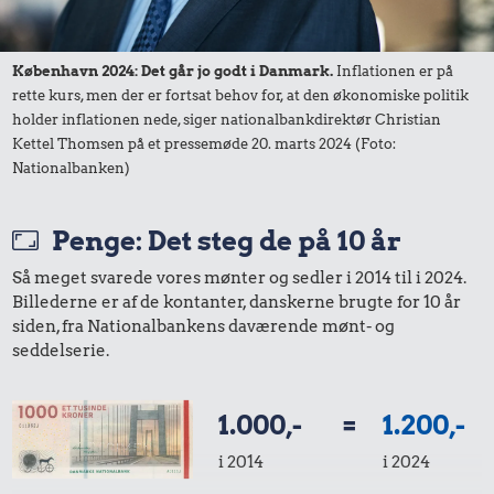
København 2024: Det går jo godt i Danmark.
Inflationen er på
rette kurs, men der er fortsat behov for, at den økonomiske politik
holder inflationen nede, siger nationalbankdirektør Christian
Kettel Thomsen på et pressemøde 20. marts 2024 (Foto:
Nationalbanken)
5,73 kr.
Penge: Det steg de på 10 år
342 kr.
Banan
10 kr.
Så meget svarede vores mønter og sedler i 2014 til i 2024.
Dæk
Billederne er af de kontanter, danskerne brugte for 10 år
2 kg mel
siden, fra Nationalbankens daværende mønt- og
seddelserie.
1.000,-
=
1.200,-
i 2014
i 2024