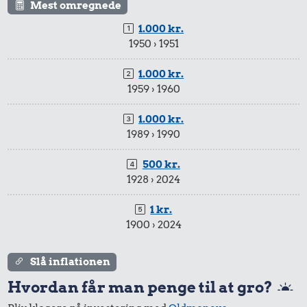
Mest omregnede
Sodavand
Pilsner
1.000 kr.
1950 › 1951
1.000 kr.
1959 › 1960
1.000 kr.
93 kr.
1989 › 1990
Biografbillet
500 kr.
20 kr.
12 kr.
1928 › 2024
1 kg havregryn
2 kg mel
1 kr.
1900 › 2024
Slå inflationen
Hvordan får man penge til at gro?